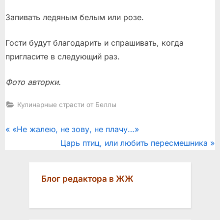
Запивать ледяным белым или розе.
Гости будут благодарить и спрашивать, когда
пригласите в следующий раз.
Фото авторки.
Кулинарные страсти от Беллы
Post
P
«Не жалею, не зову, не плачу…»
r
N
Царь птиц, или любить пересмешника
navigation
e
e
v
x
Блог редактора в ЖЖ
i
t
o
P
u
o