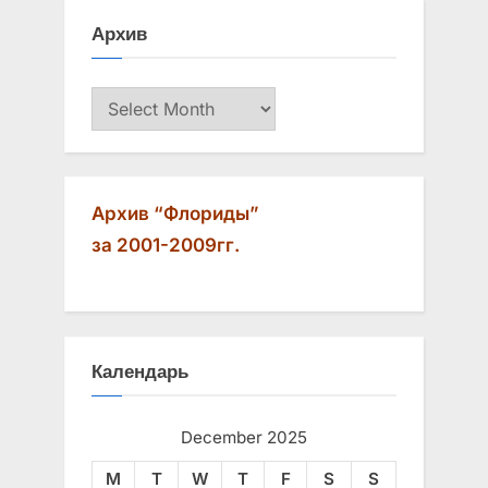
s
s
Архив
P
t
o
:
Архив
s
t
:
Архив “Флориды”
за 2001-2009гг.
Календарь
December 2025
M
T
W
T
F
S
S