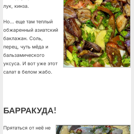
лук, кинза.
Но… еще там теплый
обжаренный азиатский
баклажан. Соль,
перец, чуть мёда и
бальзамического
уксуса. И вот уже этот
салат в белом жабо.
БАРРАКУДА!
Прятаться от неё не