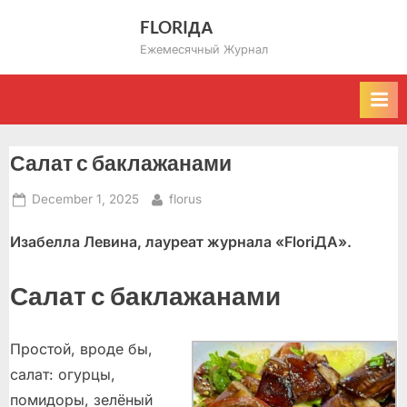
Skip
FLORIДА
to
Ежемесячный Журнал
content
Салат с баклажанами
Posted
By
December 1, 2025
florus
on
Изабелла Левина, лауреат журнала «
Flori
ДА».
Салат с баклажанами
Простой, вроде бы,
салат: огурцы,
помидоры, зелёный