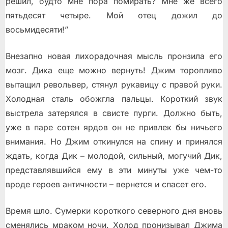
решил, будто мне пора помирать? Мне же всего
пятьдесят четыре. Мой отец дожил до
восьмидесяти!”
Внезапно новая лихорадочная мысль пронзила его
мозг. Дика еще можно вернуть! Джим торопливо
вытащил револьвер, стянул рукавицу с правой руки.
Холодная сталь обожгла пальцы. Короткий звук
выстрела затерялся в свисте пурги. Должно быть,
уже в паре сотен ярдов он не привлек бы ничьего
внимания. Но Джим откинулся на спину и принялся
ждать, когда Дик – молодой, сильный, могучий Дик,
представлявшийся ему в эти минуты уже чем-то
вроде героев античности – вернется и спасет его.
Время шло. Сумерки короткого северного дня вновь
сменялись мраком ночи. Холод пронизывал Джима