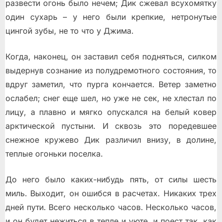
развести огонь было нечем; Дик сжевал всухомятку
один сухарь – у него были крепкие, нетронутые
цингой зубы, не то что у Джима.
Когда, наконец, он заставил себя подняться, силком
выдернув сознание из полудремотного состояния, то
вдруг заметил, что пурга кончается. Ветер заметно
ослабел; снег еще шел, но уже не сек, не хлестал по
лицу, а плавно и мягко опускался на белый ковер
арктической пустыни. И сквозь это поредевшее
снежное кружево Дик различил внизу, в долине,
теплые огоньки поселка.
До него было каких-нибудь пять, от силы шесть
миль. Выходит, он ошибся в расчетах. Никаких трех
дней пути. Всего несколько часов. Несколько часов,
и он будет нежиться в тепле и уюте, и поест так, как