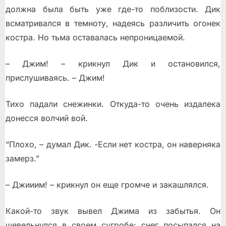
должна была быть уже где-то поблизости. Дик
всматривался в темноту, надеясь различить огонек
костра. Но тьма оставалась непроницаемой.
– Джим! – крикнул Дик и остановился,
прислушиваясь. – Джим!
Тихо падали снежинки. Откуда-то очень издалека
донесся волчий вой.
“Плохо, – думал Дик. -Если нет костра, он наверняка
замерз.”
– Джииим! – крикнул он еще громче и закашлялся.
Какой-то звук вывел Джима из забытья. Он
шевельнулся в своем сугробе; снег посыпался на