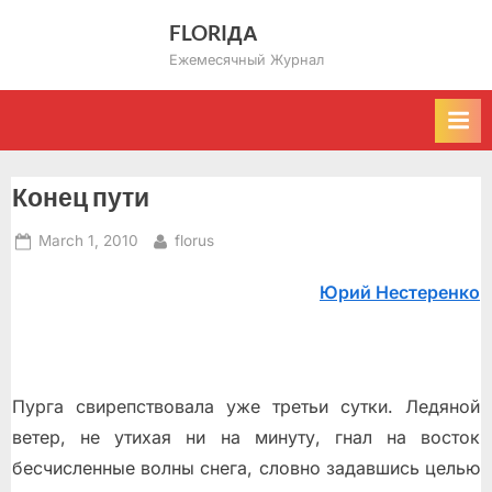
Skip
FLORIДА
to
Ежемесячный Журнал
content
Конец пути
Posted
By
March 1, 2010
florus
on
Юрий Нестеренко
Пурга свирепствовала уже третьи сутки. Ледяной
ветер, не утихая ни на минуту, гнал на восток
бесчисленные волны снега, словно задавшись целью