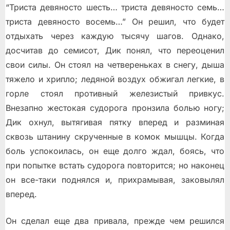
“Триста девяносто шесть… триста девяносто семь…
триста девяносто восемь…” Он решил, что будет
отдыхать через каждую тысячу шагов. Однако,
досчитав до семисот, Дик понял, что переоценил
свои силы. Он стоял на четвереньках в снегу, дыша
тяжело и хрипло; ледяной воздух обжигал легкие, в
горле стоял противный железистый привкус.
Внезапно жестокая судорога пронзила болью ногу;
Дик охнул, вытягивая пятку вперед и разминая
сквозь штанину скрученные в комок мышцы. Когда
боль успокоилась, он еще долго ждал, боясь, что
при попытке встать судорога повторится; но наконец
он все-таки поднялся и, прихрамывая, заковылял
вперед.
Он сделал еще два привала, прежде чем решился