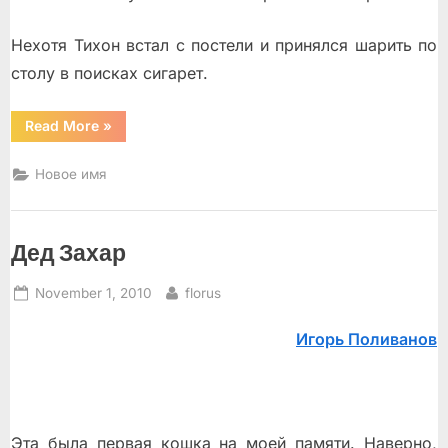
Нехотя Тихон встал с постели и принялся шарить по
столу в поисках сигарет.
“Голубь”
Read More
»
Новое имя
Дед Захар
Posted
By
November 1, 2010
florus
on
Игорь Поливанов
Эта была первая кошка на моей памяти. Наверно,