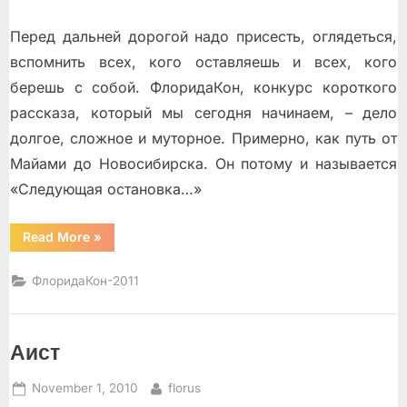
Перед дальней дорогой надо присесть, оглядеться,
вспомнить всех, кого оставляешь и всех, кого
берешь с собой. ФлоридаКон, конкурс короткого
рассказа, который мы сегодня начинаем, – дело
долгое, сложное и муторное. Примерно, как путь от
Майами до Новосибирска. Он потому и называется
«Следующая остановка…»
“«Следующая
Read More
»
остановка…»
–
ФлоридаКон!”
ФлоридаКон-2011
Аист
Posted
By
November 1, 2010
florus