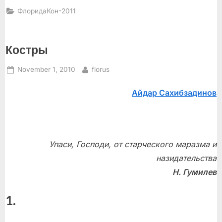
и
уходе
ФлоридаКон-2011
за
ними”
Костры
Posted
By
November 1, 2010
florus
on
Айдар Сахибзадинов
Упаси, Господи, от старческого маразма и
назидательства
Н. Гумилев
1.