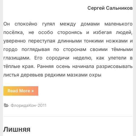
on
Сергей Сальников
Он спокойно гулял между домами маленького
посёлка, не особо сторонясь и избегая людей,
уверенно переступая длинными тонкими ножками и
гордо поглядывая по сторонам своими тёмными
глазищами. Его сородичи неделю, как улетели в
тёплые края. Ранняя осень начинала разрисовывать
листья деревьев редкими мазками охры
“Аист”
Read More
»
ФлоридаКон-2011
Лишняя