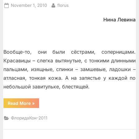
Posted
By
November 1, 2010
florus
on
Нина Левина
Вообще-то, они были сёстрами, соперницами.
Красавицы – слегка вытянутые, с тонкими длинными
пальцами, изящные, спинки – замшевые, ладошки –
атласная, тонкая кожа. А на запястье у каждой по
небольшой завитульке, блестящей.
“Лишняя”
Read More
»
ФлоридаКон-2011