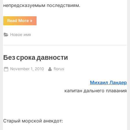
непредсказуемым последствиям.
“О
Read More
»
нетрадиционных
методах
борьбы
Новое имя
с
пьянством…”
Без срока давности
Posted
By
November 1, 2010
florus
on
Михаил Ландер
капитан дальнего плавания
Старый морской анекдот: