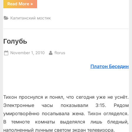
“Без
Read More
»
срока
давности”
Капитанский мостик
Голубь
Posted
By
November 1, 2010
florus
on
Платон Беседин
Тихон проснулся и понял, что сегодня уже не уснёт.
Электронные часы показывали 3:15. Рядом
умиротворённо посапывала жена. Тихон огляделся.
В темноте комнаты выделялся лишь бледный,
наполненный лунным светом экран телевизора.