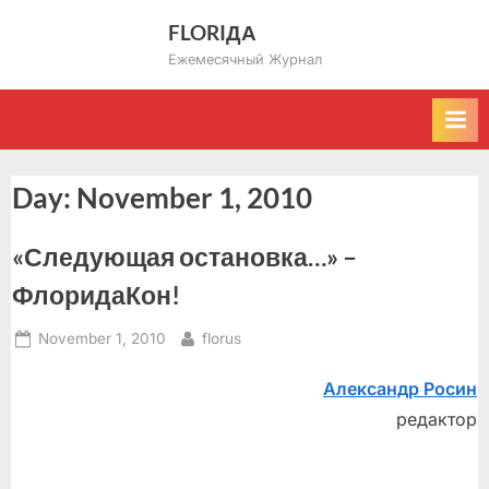
Skip
FLORIДА
to
Ежемесячный Журнал
content
Day:
November 1, 2010
«Следующая остановка…» –
ФлоридаКон!
Posted
By
November 1, 2010
florus
on
Александр Росин
редактор