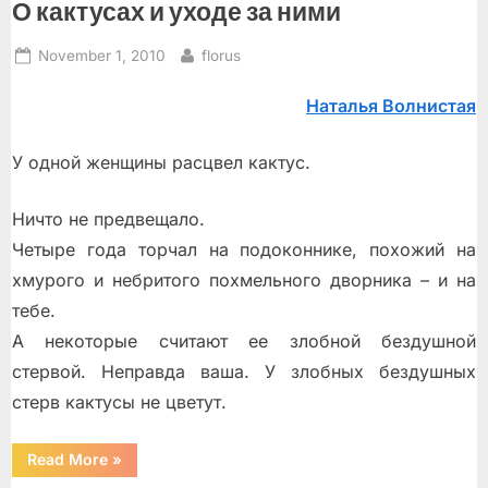
О кактусах и уходе за ними
Posted
By
November 1, 2010
florus
on
Наталья Волнистая
У одной женщины расцвел кактус.
Ничто не предвещало.
Четыре года торчал на подоконнике, похожий на
хмурого и небритого похмельного дворника – и на
тебе.
А некоторые считают ее злобной бездушной
стервой. Неправда ваша. У злобных бездушных
стерв кактусы не цветут.
“О
Read More
»
кактусах