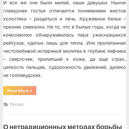
И все же они были милей, наши девушки. Нынче
гламурная гостья отличается пониманием жестов
холостяка – раздеться и лечь. Кружевное белье –
признак смекалки. Не то, что в былые годы, когда на
комсомолке обнаруживалась пара ужаснувшихся
рейтузов, одетых лишь для тепла. Или пропитанная
честолюбивой испариной молитва в глубине лифчика
– сверточек, прилипший к коже, да еще страх,
цепкость пальцев, судорожность движений, далеко
не голливудских.
“Костры”
Read More
»
Руслит
О нетрадиционных методах борьбы