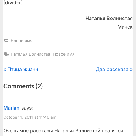
[divider]
Наталья Волнистая
Минск
Новое имя
Tags:
,
Наталья Волнистая
Новое имя
Post
P
N
Птица жизни
Два рассказа
r
e
navigation
on
Comments
(2)
e
x
“Мои
v
t
i
P
истории…”
Marian
says:
o
o
October 1, 2011 at 11:46 am
u
s
s
t
Очень мне рассказы Натальи Волнистой нравятся.