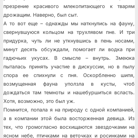
презрение красивого млекопитающего к тварям
дрожащим. Наверно, был сыт.
А то вот еще – однажды мы наткнулись на фауну,
свернувшуюся кольцом на трухлявом пне. И три
придурка, чуть ли не уткнувшись в пень носами,
минут десять обсуждали, помогает ли водка при
гадючьих укусах. В смысле – внутрь. Змеюка
пыталась принять участие в дискуссии, но в пылу
спора ее спихнули с пня. Оскорбленно шипя,
возмущенная фауна уползла в кусты, чтоб
дождаться там темноты и нашебуршиться всласть.
Хотя, возможно, это был уж.
Помнится, попала я на природу с одной компанией,
а в компании этой была восторженная девица. Из
тех, что громогласно восхищаются звездочками на
ясном небе, птичками на веточках и росинками на