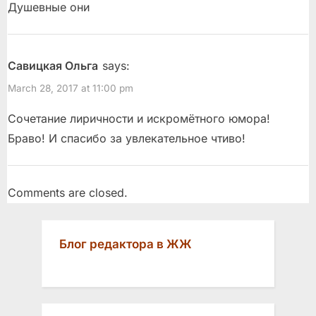
P
:
Душевные они
o
s
t
Савицкая Ольга
says:
:
March 28, 2017 at 11:00 pm
Сочетание лиричности и искромётного юмора!
Браво! И спасибо за увлекательное чтиво!
Comments are closed.
Блог редактора в ЖЖ