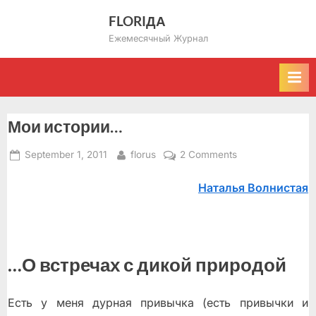
Skip
FLORIДА
to
Ежемесячный Журнал
content
Мои истории…
Posted
By
on
September 1, 2011
florus
2 Comments
on
Мои
Наталья Волнистая
истории…
…О встречах с дикой природой
Есть у меня дурная привычка (есть привычки и