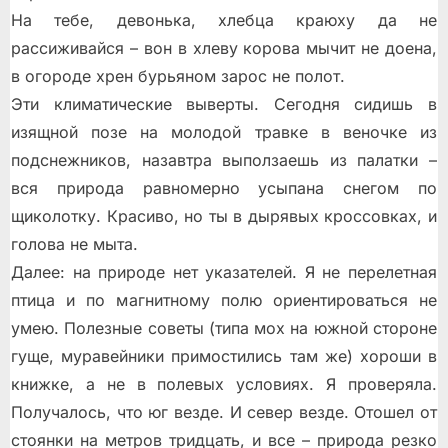
На тебе, девонька, хлебца краюху да не
рассиживайся – вон в хлеву корова мычит не доена,
в огороде хрен бурьяном зарос не полот.
Эти климатические выверты. Сегодня сидишь в
изящной позе на молодой травке в веночке из
подснежников, назавтра выползаешь из палатки –
вся природа равномерно усыпана снегом по
щиколотку. Красиво, но ты в дырявых кроссовках, и
голова не мыта.
Далее: на природе нет указателей. Я не перелетная
птица и по магнитному полю ориентироваться не
умею. Полезные советы (типа мох на южной стороне
гуще, муравейники примостились там же) хороши в
книжке, а не в полевых условиях. Я проверяла.
Получалось, что юг везде. И север везде. Отошел от
стоянки на метров тридцать, и все – природа резко