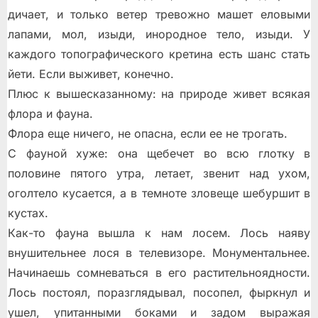
дичает, и только ветер тревожно машет еловыми
лапами, мол, изыди, инородное тело, изыди. У
каждого топографического кретина есть шанс стать
йети. Если выживет, конечно.
Плюс к вышесказанному: на природе живет всякая
флора и фауна.
Флора еще ничего, не опасна, если ее не трогать.
С фауной хуже: она щебечет во всю глотку в
половине пятого утра, летает, звенит над ухом,
оголтело кусается, а в темноте зловеще шебуршит в
кустах.
Как-то фауна вышла к нам лосем. Лось наяву
внушительнее лося в телевизоре. Монументальнее.
Начинаешь сомневаться в его растительноядности.
Лось постоял, поразглядывал, посопел, фыркнул и
ушел, упитанными боками и задом выражая