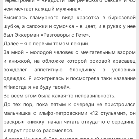
перестройки – «Радости тантрического секса» и «О
чем мечтает каждый мужчина».
Высилась гламурного вида красотка в бирюзовой
шубке, а сапожки и сумочка – в цвет, и в руках у нее
был Эккерман «Разговоры с Гете».
Далее – я с первым томом лекций.
За мной – молодой человек с мечтательным взором
и книжкой, на обложке которой роковой красавец
вожделел аппетитную блондинку в условных
одеждах. Я исхитрилась и посмотрела таки название
«Никогда я не буду твоей».
Во всем этом была какая-то неправильность.
До тех пор, пока пятым к очереди не пристроился
мальчишка с ильфо-петровскими «12 стульями», он
раскрыл книжку, начал читать откуда-то с середины
и вдруг громко рассмеялся.