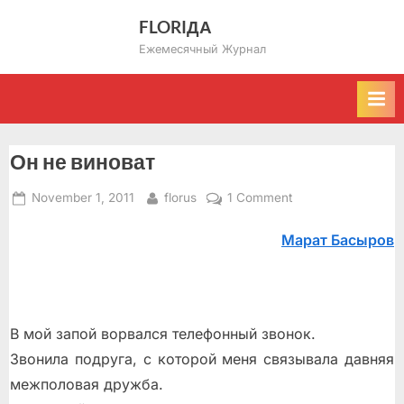
Skip
FLORIДА
to
Ежемесячный Журнал
content
Он не виноват
Posted
By
on
November 1, 2011
florus
1 Comment
on
Он
Марат Басыров
не
виноват
В мой запой ворвался телефонный звонок.
Звонила подруга, с которой меня связывала давняя
межполовая дружба.