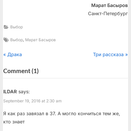
Марат Басыров
Санкт-Петербург
Выбор
Tags:
,
Выбор
Марат Басыров
Post
P
N
Драка
Три рассказа
r
e
navigation
on
Comment
(1)
e
x
“Он
v
t
i
P
не
ILDAR
says:
o
o
виноват”
September 19, 2016 at 2:30 am
u
s
s
t
Я как раз завязал в 37. А могло кончиться тем же,
P
:
кто знает
o