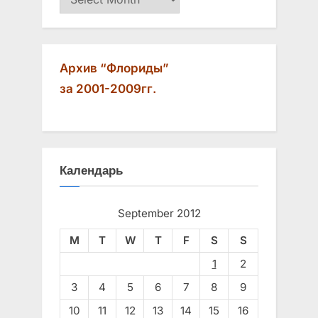
s
t
:
Архив “Флориды”
за 2001-2009гг.
Календарь
September 2012
M
T
W
T
F
S
S
1
2
3
4
5
6
7
8
9
10
11
12
13
14
15
16