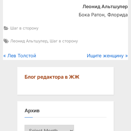
Леонид Альтшулер
Бока Ратон, Флорида
Шаг в сторону
Tags:
,
Леонид Альтшулер
Шаг в сторону
Post
P
N
Лев Толстой
Ищите женщину
r
e
navigation
e
x
Блог редактора в ЖЖ
v
t
i
P
o
o
u
s
Архив
s
t
P
:
Архив
o