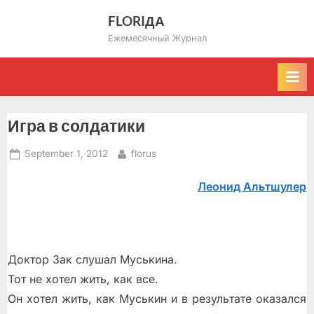
Skip
FLORIДА
to
Ежемесячный Журнал
content
Игра в солдатики
Posted
By
September 1, 2012
florus
on
Леонид Альтшулер
Доктор Зак слушал Муськина.
Тот не хотел жить, как все.
Он хотел жить, как Муськин и в результате оказался