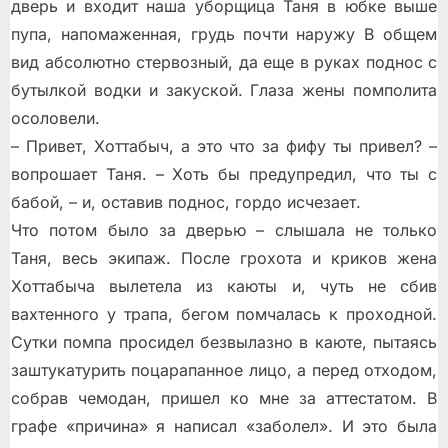
дверь и входит наша уборщица Таня в юбке выше
пупа, напомаженная, грудь почти наружу В общем
вид абсолютно стервозный, да еще в руках поднос с
бутылкой водки и закуской. Глаза жены помполита
осоловели.
– Привет, Хоттабыч, а это что за фифу ты привел? –
вопрошает Таня. – Хоть бы предупредил, что ты с
бабой, – и, оставив поднос, гордо исчезает.
Что потом было за дверью – слышала не только
Таня, весь экипаж. После грохота и криков жена
Хоттабыча вылетела из каюты и, чуть не сбив
вахтенного у трапа, бегом помчалась к проходной.
Сутки помпа просидел безвылазно в каюте, пытаясь
заштукатурить поцарапанное лицо, а перед отходом,
собрав чемодан, пришел ко мне за аттестатом. В
графе «причина» я написал «заболел». И это была