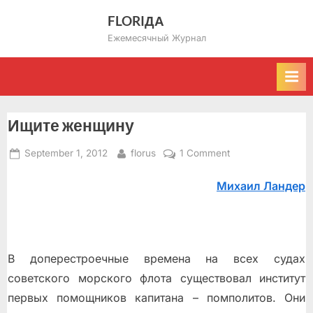
Skip
FLORIДА
to
Ежемесячный Журнал
content
Ищите женщину
Posted
By
on
September 1, 2012
florus
1 Comment
on
Ищите
Михаил Ландер
женщину
В доперестроечные времена на всех судах
советского морского флота существовал институт
первых помощников капитана – помполитов. Они