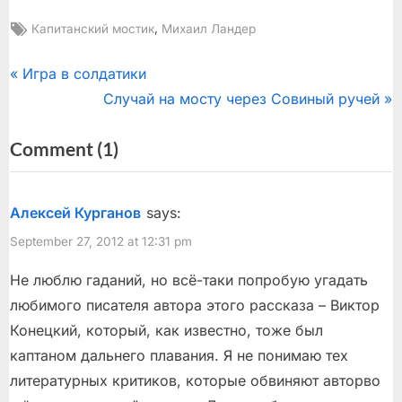
Tags:
,
Капитанский мостик
Михаил Ландер
Post
P
Игра в солдатики
r
N
Случай на мосту через Совиный ручей
navigation
e
e
on
Comment
(1)
v
x
“Ищите
i
t
o
P
женщину”
Алексей Курганов
says:
u
o
September 27, 2012 at 12:31 pm
s
s
P
t
Не люблю гаданий, но всё-таки попробую угадать
o
:
любимого писателя автора этого рассказа – Виктор
s
Конецкий, который, как известно, тоже был
t
каптаном дальнего плавания. Я не понимаю тех
:
литературных критиков, которые обвиняют авторво