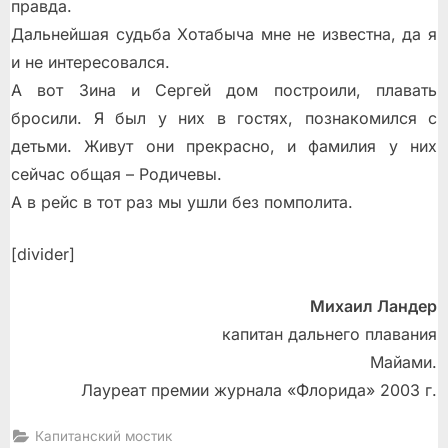
правда.
Дальнейшая судьба Хотабыча мне не известна, да я
и не интересовался.
А вот Зина и Сергей дом построили, плавать
бросили. Я был у них в гостях, познакомился с
детьми. Живут они прекрасно, и фамилия у них
сейчас общая – Родичевы.
А в рейс в тот раз мы ушли без помполита.
[divider]
Михаил Ландер
кaпитaн дaльнeгo плaвaния
Maйaми.
Лaурeaт прeмии журнaлa «Флoридa» 2003 г.
Капитанский мостик