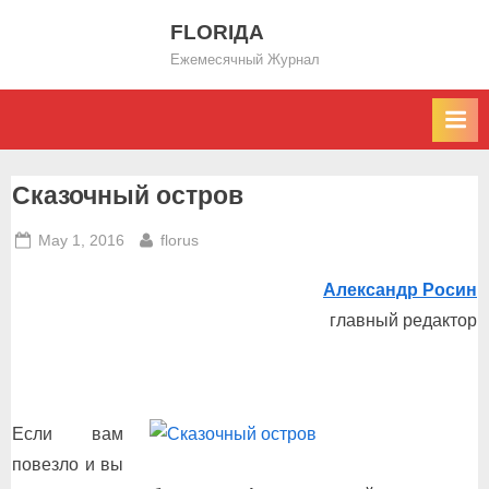
Skip
FLORIДА
to
Ежемесячный Журнал
content
Сказочный остров
Posted
By
May 1, 2016
florus
on
Александр Росин
главный редактор
Если вам
повезло и вы