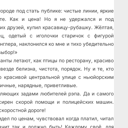
роде под стать публике: чистые линии, яркие
сте. Kак и цена! Но я не удержался и под
их друзей, купил красавицу-рубашку. Жёлтая,
ц, одетый с иголочки старичок с фигурой
глера, наклонился ко мне и тихо убедительно
выбор!»
анты летают, как птицы по ресторану, красиво
езде белизна, чистота, порядок. Ну и те, кто
 красивой центральной улице с ньюйорским
ичные, нарядные, приветливые.
хляющих задами любителей рэпа. Да и самого
сирен скорой помощи и полицейских машин.
скоростной дороге!
идел по ценам, чувствовал когда платил, читал
ачит так и должно быть! Каждому своё, для