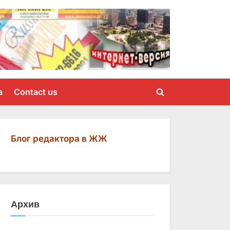
a
Contact us
Toggle
search
form
Блог редактора в ЖЖ
Архив