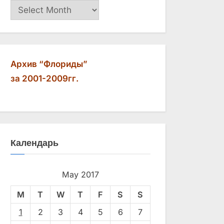
Архив
Архив “Флориды”
за 2001-2009гг.
Календарь
May 2017
M
T
W
T
F
S
S
1
2
3
4
5
6
7