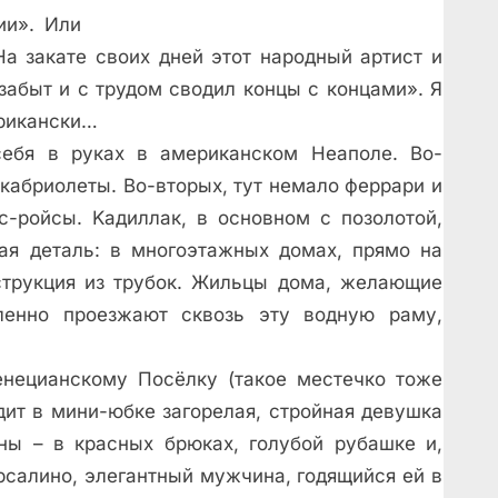
ии». Или
На закате своих дней этот народный артист и
забыт и с трудом сводил концы с концами». Я
ерикански…
ебя в руках в американском Неаполе. Во-
кабриолеты. Во-вторых, тут немало феррари и
с-ройсы. Kадиллак, в основном с позолотой,
я деталь: в многоэтажных домах, прямо на
нструкция из трубок. Жильцы дома, желающие
енно проезжают сквозь эту водную раму,
нецианскому Посёлку (такое местечко тоже
дит в мини-юбке загорелая, стройная девушка
оны – в красных брюках, голубой рубашке и,
рсалино, элегантный мужчина, годящийся ей в