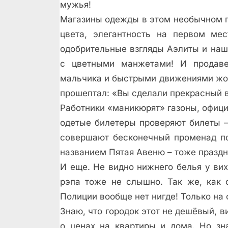
мужья!
Магазины одежды в этом необычном го
цвета, элегантность на первом ме
одобрительные взгляды Аэлиты и наш
с цветными манжетами! И продаве
мальчика и быстрыми движениями жон
прошептал: «Вы сделали прекрасный 
Работники «маникюрят» газоны, офици
одетые билетеры проверяют билеты –в
совершают бесконечный променад по
названием Пятая Авеню – тоже праздн
И еще. Не видно нижнего белья у ви
рэпа тоже не слышно. Так же, как 
Полиции вообще нет нигде! Только на 
Знаю, что городок этот не дешёвый, в
о ценах на квартиры и дома. Но зн