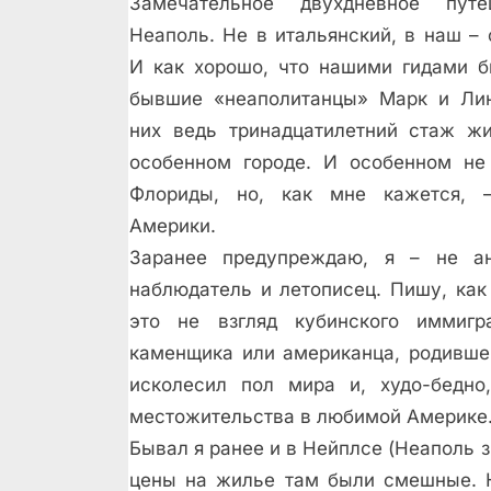
Замечательное двухдневное пут
Неаполь. Не в итальянский, в наш – 
И как хорошо, что нашими гидами б
бывшие «неаполитанцы» Марк и Лин
них ведь тринадцатилетний стаж ж
особенном городе. И особенном не
Флориды, но, как мне кажется, 
Америки.
Заранее предупреждаю, я – не ан
наблюдатель и летописец. Пишу, как
это не взгляд кубинского иммигр
каменщика или американца, родившег
исколесил пол мира и, худо-бедно
местожительства в любимой Америке
Бывал я ранее и в Нейплсе (Неаполь з
цены на жилье там были смешные. Н