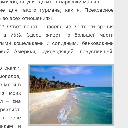
омиков, от улиц до мест парковки машин.
е для такого гурмана, как я. Прекрасное
 во всех отношениях!
а? Ответ прост – население. С точки зрения
й на 75%. Здесь живет по большей части
стыми кошельками и солидными банковскими
вой Америки, руководящей, преуспевшей,
о скажи,
 молодое,
е меня в
из моих
ал – «на
реалист,
л в селе
никам и