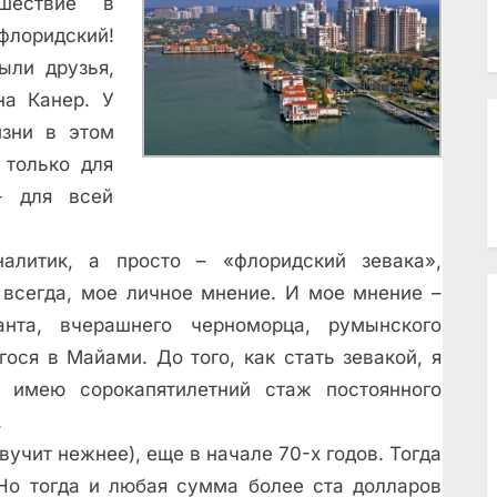
ешествие в
флоридский!
ыли друзья,
а Канер. У
изни в этом
 только для
– для всей
алитик, а просто – «флоридский зевака»,
 всегда, мое личное мнение. И мое мнение –
анта, вчерашнего черноморца, румынского
ося в Майами. До того, как стать зевакой, я
, имею сорокапятилетний стаж постоянного
.
вучит нежнее), еще в начале 70-х годов. Тогда
о тогда и любая сумма более ста долларов