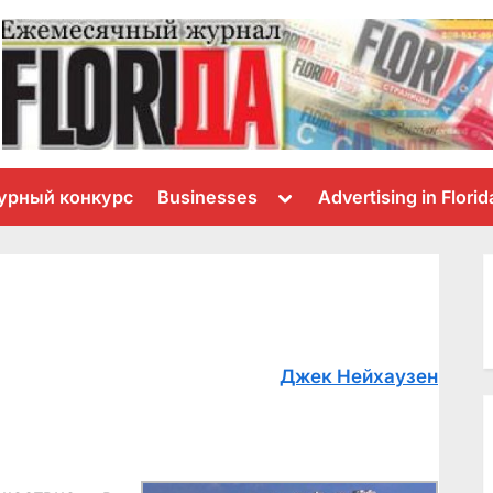
Toggle
урный конкурс
Businesses
Advertising in Florid
sub-
menu
Джек Нейхаузен