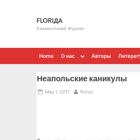
Skip
to
FLORIДА
content
Ежемесячный Журнал
Toggle
Home
О нас
Авторы
Литерат
sub-
menu
Неапольские каникулы
Posted
By
May 1, 2017
florus
on