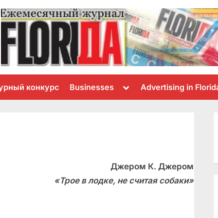
Toggle
урный конкурс
Businesses
Advertising in Florid
sub-
menu
Джером К. Джером
«Трое в лодке, не считая собаки»