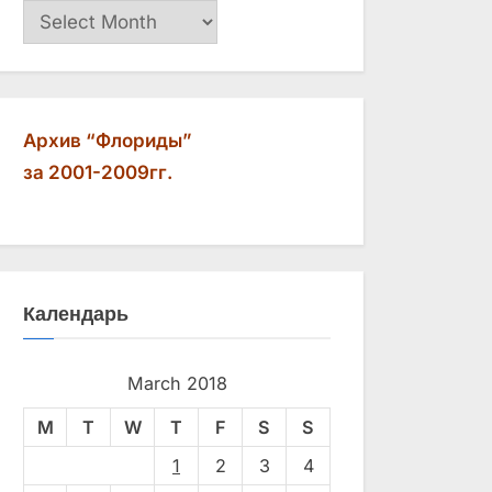
Архив
Архив “Флориды”
за 2001-2009гг.
Календарь
March 2018
M
T
W
T
F
S
S
1
2
3
4