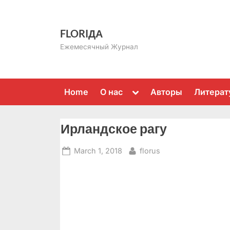
Skip
to
FLORIДА
content
Ежемесячный Журнал
Toggle
Home
О нас
Авторы
Литерат
sub-
menu
Ирландское рагу
Posted
By
March 1, 2018
florus
on