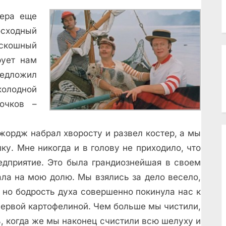
чера еще
осходный
оскошный
рует нам
редложил
холодной
очков –
жордж набрал хворосту и развел костер, а мы
ку. Мне никогда и в голову не приходило, что
едприятие. Это была грандиознейшая в своем
ала на мою долю. Мы взялись за дело весело,
 но бодрость духа совершенно покинула нас к
первой картофелиной.
Чем больше мы чистили,
, когда же мы наконец счистили всю шелуху и