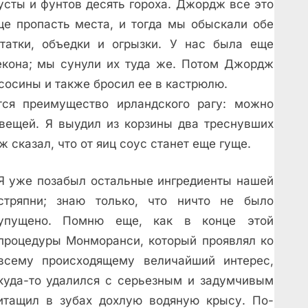
сты и фунтов десять гороха. Джордж все это
ще пропасть места, и тогда мы обыскали обе
татки, объедки и огрызки. У нас была еще
бекона; мы сунули их туда же. Потом Джордж
сосины и также бросил ее в кастрюлю.
тся преимущество ирландского рагу: можно
 вещей. Я выудил из корзины два треснувших
 сказал, что от яиц соус станет еще гуще.
Я уже позабыл остальные ингредиенты нашей
стряпни; знаю только, что ничто не было
упущено. Помню еще, как в конце этой
процедуры Монморанси, который проявлял ко
всему происходящему величайший интерес,
куда-то удалился с серьезным и задумчивым
итащил в зубах дохлую водяную крысу. По-