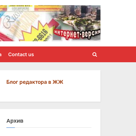
a
Contact us
Toggle
search
form
Блог редактора в ЖЖ
Архив