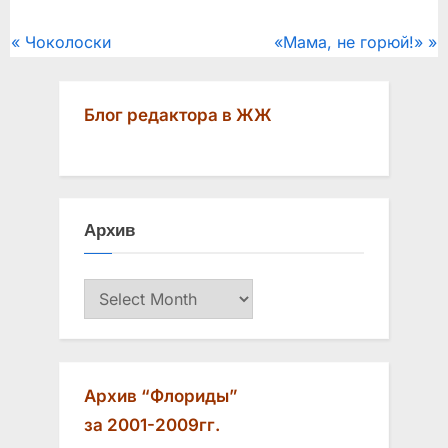
Post
P
N
Чоколоски
«Мама, не горюй!»
r
e
navigation
e
x
Блог редактора в ЖЖ
v
t
i
P
o
o
u
s
Архив
s
t
P
:
Архив
o
s
t
:
Архив “Флориды”
за 2001-2009гг.