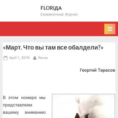
Skip
FLORIДА
to
Ежемесячный Журнал
content
«Март. Что вы там все обалдели?»
Posted
By
April 1, 2019
florus
on
Георгий Тарасов
В этом номере мы
представляем
вашему вниманию