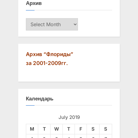
Архив
s
t
P
:
Архив
o
s
t
:
Архив “Флориды”
за 2001-2009гг.
Календарь
July 2019
M
T
W
T
F
S
S