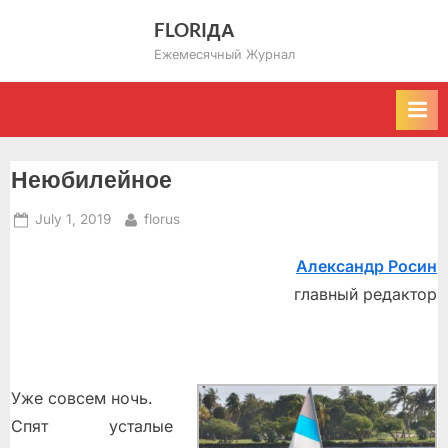
Skip
FLORIДА
to
Ежемесячный Журнал
content
Неюбилейное
Posted
By
July 1, 2019
florus
on
Александр Росин
главный редактор
Уже совсем ночь.
Спят усталые