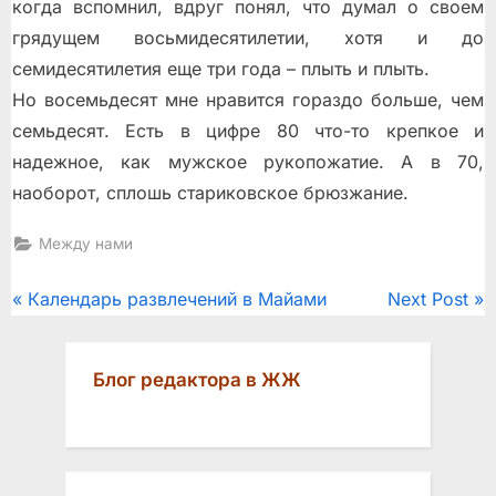
когда вспомнил, вдруг понял, что думал о своем
грядущем восьмидесятилетии, хотя и до
семидесятилетия еще три года – плыть и плыть.
Но восемьдесят мне нравится гораздо больше, чем
семьдесят. Есть в цифре 80 что-то крепкое и
надежное, как мужское рукопожатие. А в 70,
наоборот, сплошь стариковское брюзжание.
Между нами
Post
P
N
Календарь развлечений в Майами
Next Post
r
e
navigation
e
x
Блог редактора в ЖЖ
v
t
i
P
o
o
u
s