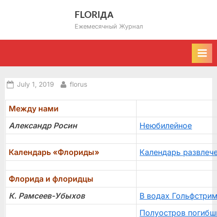
Skip
FLORIДА
to
Ежемесячный Журнал
content
Posted
By
July 1, 2019
florus
on
Между нами
Александр Росин
Неюбилейное
Календарь «Флориды»
Календарь развлеч
Флорида и флоридцы
К. Рамсеев-Убыхов
В водах Гольфстри
Полуостров погибш