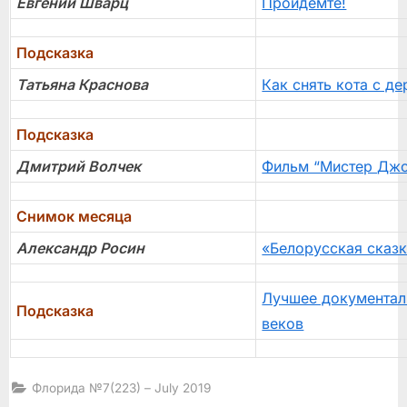
Евгений Шварц
Пройдемте!
Подсказка
Татьянa Красновa
Как снять кота с де
Подсказка
Дмитрий Волчек
Фильм “Мистер Дж
Снимок месяца
Александр Росин
«Белорусская сказ
Лучшее документал
Подсказка
веков
Флорида №7(223) – July 2019