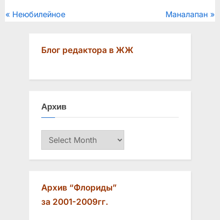
Post
P
N
Неюбилейное
Маналапан
r
e
navigation
e
x
Блог редактора в ЖЖ
v
t
i
P
o
o
u
s
Архив
s
t
P
:
Архив
o
s
t
:
Архив “Флориды”
за 2001-2009гг.