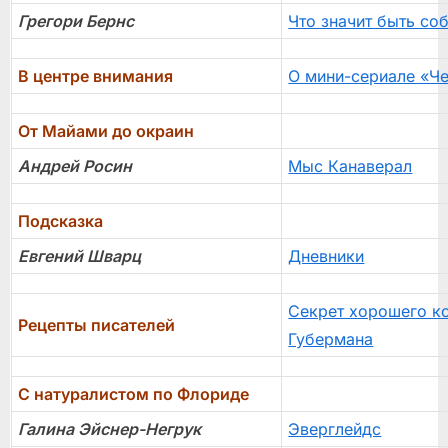
Грегори Бернс
Что значит быть со
В центре внимания
О мини-сериале «Ч
От Майами до окраин
Андрей Росин
Мыс Канаверал
Подсказка
Евгений Шварц
Дневники
Секрет хорошего к
Рецепты писателей
Губермана
С натуралистом по Флориде
Галина Эйснер-Негрук
Эверглейдс