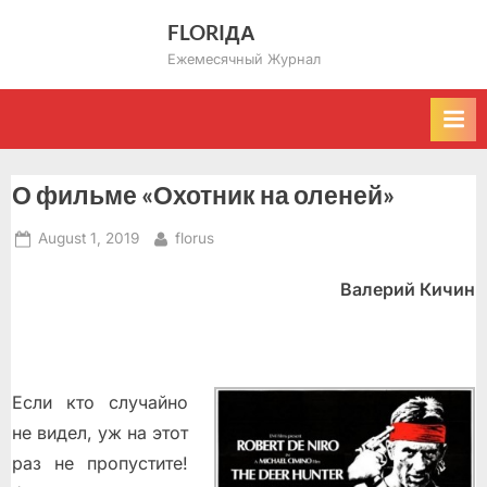
Skip
FLORIДА
to
Ежемесячный Журнал
content
О фильме «Охотник на оленей»
Posted
By
August 1, 2019
florus
on
Валерий Кичин
Если кто случайно
не видел, уж на этот
раз не пропустите!