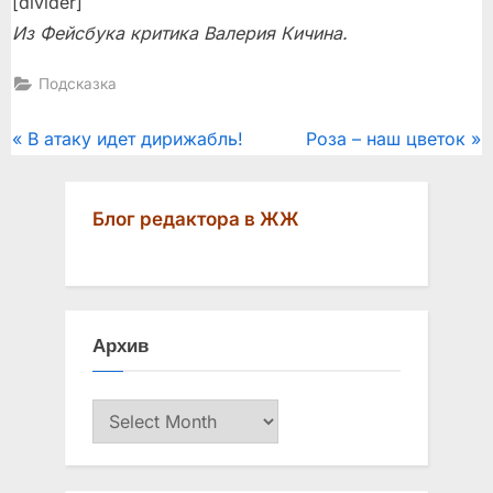
[divider]
Из Фейсбука критика Валерия Кичина.
Подсказка
Post
P
N
В атаку идет дирижабль!
Роза – наш цветок
r
e
navigation
e
x
Блог редактора в ЖЖ
v
t
i
P
o
o
u
s
Архив
s
t
P
:
Архив
o
s
t