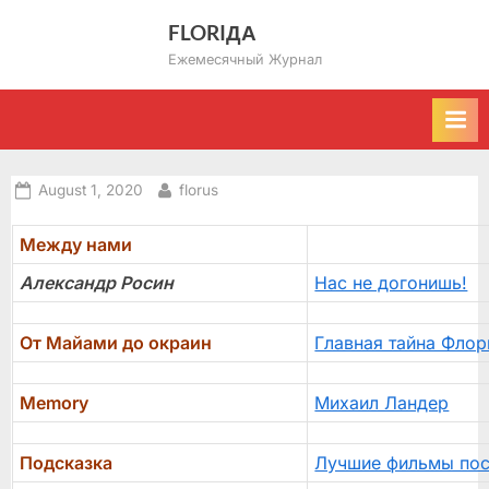
Skip
FLORIДА
to
Ежемесячный Журнал
content
Posted
By
August 1, 2020
florus
on
Между нами
Александр Росин
Нас не догонишь!
От Майами до окраин
Главная тайна Фло
Memory
Михаил Ландер
Подсказка
Лучшие фильмы пос