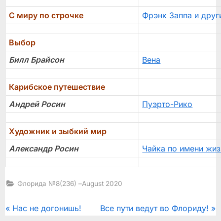
С миру по строчке
Фрэнк Заппа и друг
Выбор
Билл Брайсон
Вена
Карибское путешествие
Андрей Росин
Пуэрто-Рико
Художник и зыбкий мир
Александр Росин
Чайка по имени жиз
Флорида №8(236) –August 2020
Post
P
N
Нас не догонишь!
Все пути ведут во Флориду!