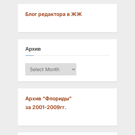
r
e
navigation
e
x
Блог редактора в ЖЖ
v
t
i
P
o
o
u
s
Архив
s
t
P
:
Архив
o
s
t
:
Архив “Флориды”
за 2001-2009гг.