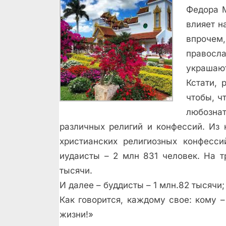
Федора М
влияет н
впрочем
правосл
украшают
Кстати, 
чтобы, ч
любознат
различных религий и конфессий. Из
христианских религиозных конфесс
иудаисты – 2 млн 831 человек. На т
тысячи.
И далее – буддисты – 1 млн.82 тысячи;
Как говорится, каждому свое: кому –
жизни!»