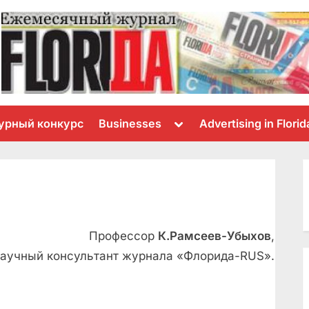
Toggle
урный конкурс
Businesses
Advertising in Florid
sub-
menu
Профессор
К.Рамсеев-Убыхов
,
аучный консультант журнала «Флорида-RUS».