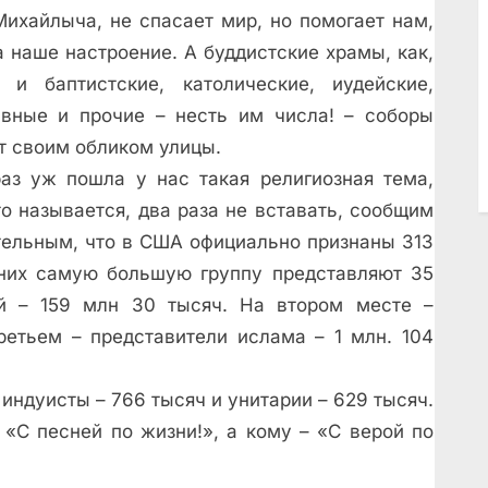
ихайлыча, не спасает мир, но помогает нам,
а наше настроение. А буддистские храмы, как,
, и баптистские, католические, иудейские,
авные и прочие – несть им числа! – соборы
 своим обликом улицы.
раз уж пошла у нас такая религиозная тема,
то называется, два раза не вставать, сообщим
ельным, что в США официально признаны 313
 них самую большую группу представляют 35
ий – 159 млн 30 тысяч. На втором месте –
ретьем – представители ислама – 1 млн. 104
 индуисты – 766 тысяч и унитарии – 629 тысяч.
 «С песней по жизни!», а кому – «С верой по