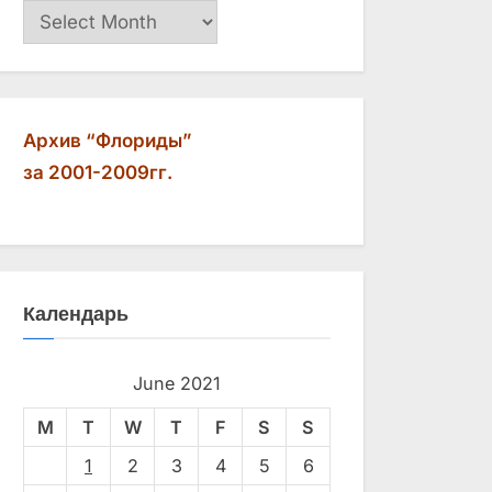
Архив
Архив “Флориды”
за 2001-2009гг.
Календарь
June 2021
M
T
W
T
F
S
S
1
2
3
4
5
6