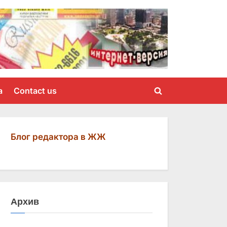
a
Contact us
Toggle
search
form
Блог редактора в ЖЖ
Архив