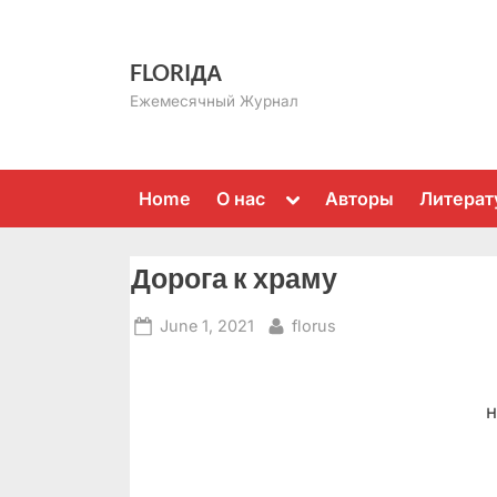
Skip
to
FLORIДА
content
Ежемесячный Журнал
Toggle
Home
О нас
Авторы
Литерат
sub-
menu
Дорога к храму
Posted
By
June 1, 2021
florus
on
н