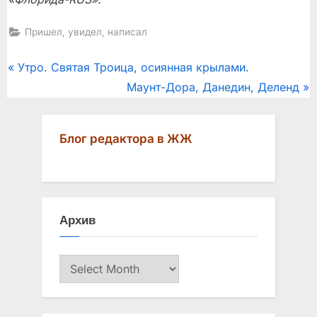
Пришел, увидел, написал
Post
P
Утро. Святая Троица, осиянная крылами.
r
N
Маунт-Дора, Данедин, Деленд
navigation
e
e
v
x
Блог редактора в ЖЖ
i
t
o
P
u
o
s
s
Архив
P
t
o
:
Архив
s
t
: