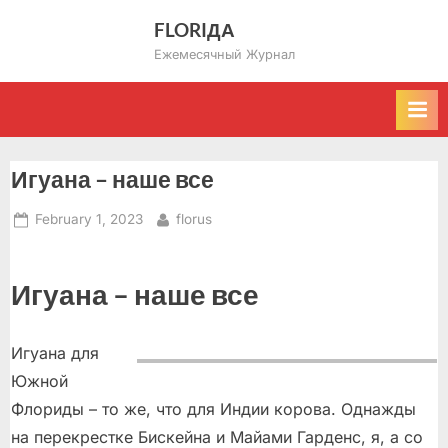
Skip
FLORIДА
to
Ежемесячный Журнал
content
Игуана – наше все
Posted
By
February 1, 2023
florus
on
Игуана – наше все
Игуана для
Южной
Флориды – то же, что для Индии корова. Однажды
на перекрестке Бискейна и Майами Гарденс, я, а со