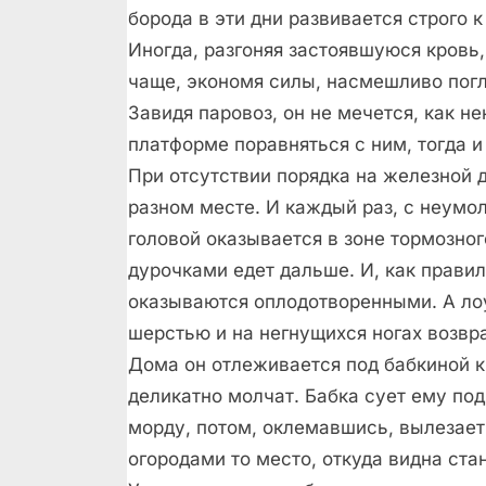
борода в эти дни развивается строго 
Иногда, разгоняя застоявшуюся кровь,
чаще, экономя силы, насмешливо погл
Завидя паровоз, он не мечется, как не
платформе поравняться с ним, тогда и
При отсутствии порядка на железной 
разном месте. И каждый раз, с неумо
головой оказывается в зоне тормозно
дурочками едет дальше. И, как правил
оказываются оплодотворенными. А ло
шерстью и на негнущихся ногах возвр
Дома он отлеживается под бабкиной 
деликатно молчат. Бабка сует ему под
морду, потом, оклемавшись, вылезает
огородами то место, откуда видна стан