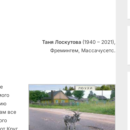
Таня Лоскутова
(1940 – 2021),
Фремингем, Массачусетс.
не
мого
цию
лам все
ого
тот Круг