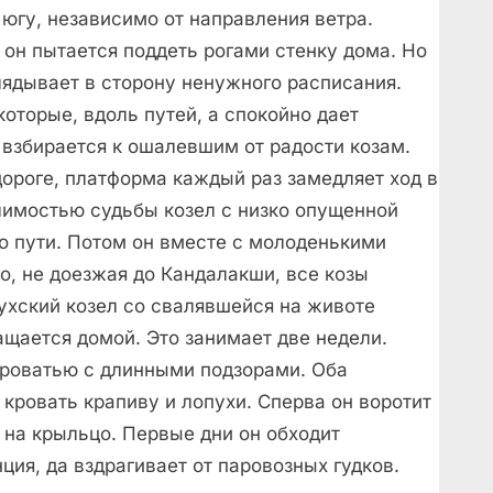
к югу, независимо от направления ветра.
 он пытается поддеть рогами стенку дома. Но
ядывает в сторону ненужного расписания.
которые, вдоль путей, а спокойно дает
 взбирается к ошалевшим от радости козам.
дороге, платформа каждый раз замедляет ход в
лимостью судьбы козел с низко опущенной
го пути. Потом он вместе с молоденькими
о, не доезжая до Кандалакши, все козы
ухский козел со свалявшейся на животе
ащается домой. Это занимает две недели.
кроватью с длинными подзорами. Оба
 кровать крапиву и лопухи. Сперва он воротит
 на крыльцо. Первые дни он обходит
ция, да вздрагивает от паровозных гудков.