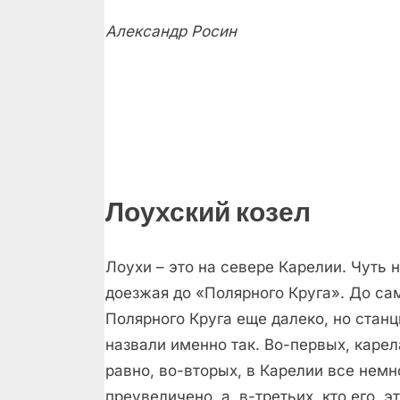
Александр Росин
Лоухский козел
Лоухи – это на севере Карелии. Чуть 
доезжая до «Полярного Круга». До са
Полярного Круга еще далеко, но стан
назвали именно так. Во-первых, каре
равно, во-вторых, в Карелии все немн
преувеличено, а, в-третьих, кто его, э