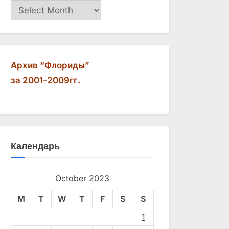
Архив
Архив “Флориды”
за 2001-2009гг.
Календарь
October 2023
M
T
W
T
F
S
S
1