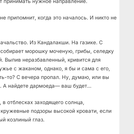
т принимать нужное направление.
 не припомнит, когда это началось. И никто не
начальство. Из Кандалакши. На газике. С
л собирает морошку моченую, грибы, селедку
й. Выпив неразбавленный, кривится для
ужье с жаканом, однако, я бы и сама с его,
ть-то? С вечера пропал. Ну, думаю, или вы
е. А найдете дармоеда— ваш будет…
 в отблесках заходящего солнца,
ь кружевные подзоры высокой кровати, если
ый козлиный глаз.