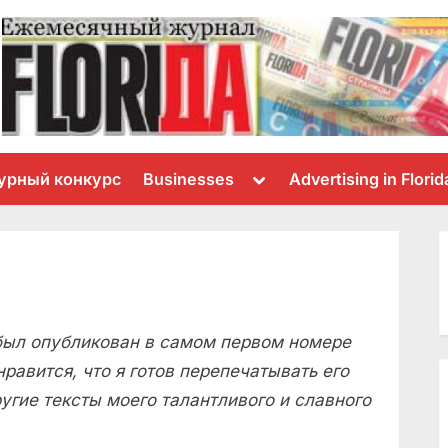
Toggle
урный конкурс
Businesses
Advertising in Florid
sub-
menu
 был опубликован в самом первом номере
нравится, что я готов перепечатывать его
ругие тексты моего талантливого и славного