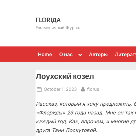
Skip
to
FLORIДА
content
Ежемесячный Журнал
Toggle
Home
О нас
Авторы
Литерат
sub-
menu
Лоухский козел
Posted
By
October 1, 2023
florus
on
Рассказ, который я хочу предложить,
«Флориды» 23 года назад. Мне он так 
каждый год. Как, впрочем, и многие д
друга Тани Лоскутовой.