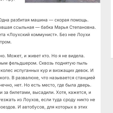
 Одна разбитая машина — скорая помощь.
ывшая ссыльная — бабка Марья Степановна.
зета «Лоухский коммунист». Без нее Лоухи
тром.
о. Может, и живет кто. Но я не видела.
ным фельдшером. Сквозь поднятую пыль
колес испуганных кур и визжащих девок. И
икого. В развалюхе, что называется станцией
нечно, нет. Но есть место, где была дверь.
 за билетами, высадили. Хотя, кажется, и
езжать из Лоухов, если туда сроду никто не
ездов. И автобусов, для которых в этих