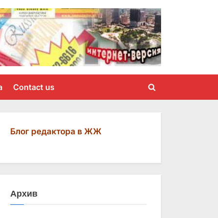
a
Contact us
Toggle
search
form
Блог редактора в ЖЖ
Архив