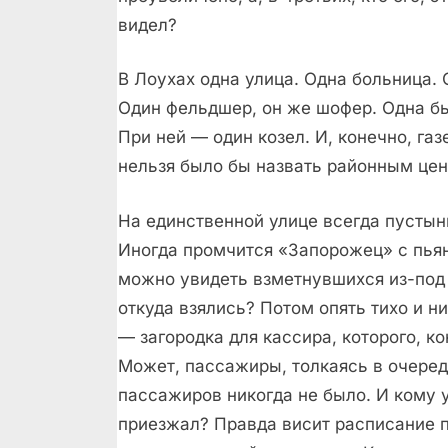
видел?
В Лоухах одна улица. Одна больница.
Один фельдшер, он же шофер. Одна б
При ней — один козел. И, конечно, га
нельзя было бы назвать районным цен
На единственной улице всегда пустынн
Иногда промчится «Запорожец» с пья
можно увидеть взметнувшихся из-под 
откуда взялись? Потом опять тихо и н
— загородка для кассира, которого, ко
Может, пассажиры, толкаясь в очереди
пассажиров никогда не было. И кому у
приезжал? Правда висит расписание по