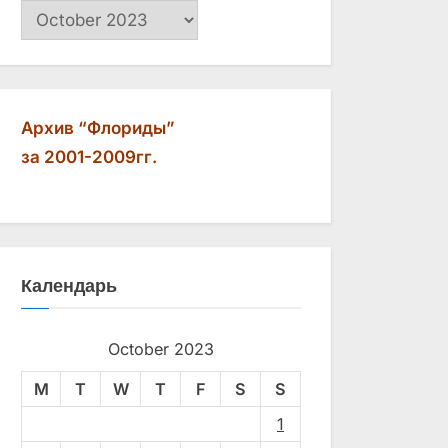
Архив
Архив “Флориды”
за 2001-2009гг.
Календарь
October 2023
M
T
W
T
F
S
S
1