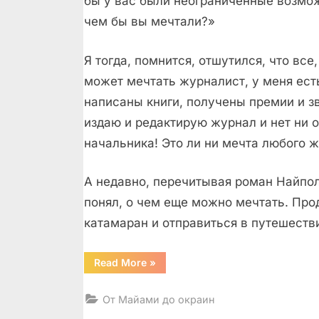
бы у вас были неограниченные возмож
чем бы вы мечтали?»
Я тогда, помнится, отшутился, что все,
может мечтать журналист, у меня ест
написаны книги, получены премии и з
издаю и редактирую журнал и нет ни о
начальника! Это ли ни мечта любого 
А недавно, перечитывая роман Найпол
понял, о чем еще можно мечтать. Про
катамаран и отправиться в путешеств
“Карибское
Read More
»
путешествие”
От Майами до окраин