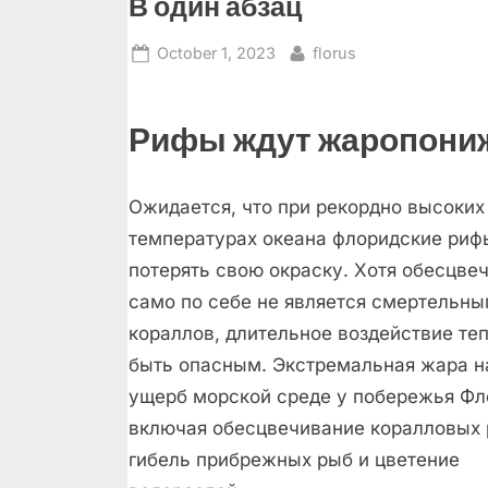
В один абзац
Posted
By
October 1, 2023
florus
on
Рифы ждут жаропони
Ожидается, что при рекордно высоких
температурах океана флоридские риф
потерять свою окраску. Хотя обесцве
само по себе не является смертельны
кораллов, длительное воздействие те
быть опасным. Экстремальная жара н
ущерб морской среде у побережья Фл
включая обесцвечивание коралловых 
гибель прибрежных рыб и цветение