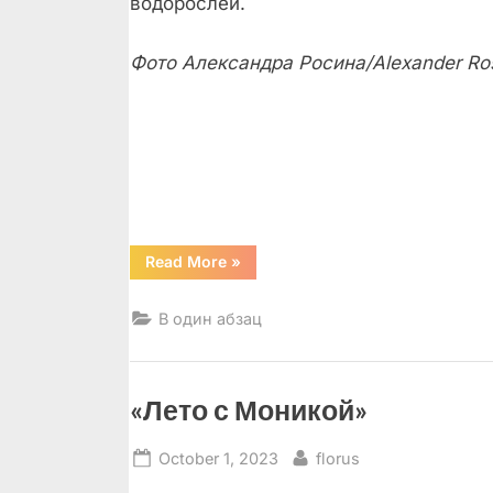
водорослей.
Фото Александра Росина/Alexander Ro
“В
Read More
»
один
абзац”
В один абзац
«Лето с Моникой»
Posted
By
October 1, 2023
florus
on