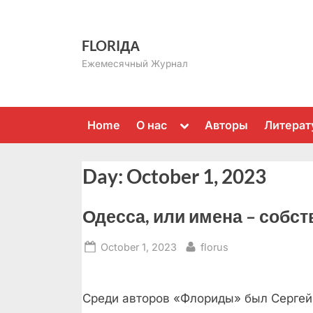
Skip
to
FLORIДА
content
Ежемесячный Журнал
Toggle
Home
О нас
Авторы
Литерат
sub-
menu
Day:
October 1, 2023
Одесса, или имена – собс
Posted
By
October 1, 2023
florus
on
Среди авторов «Флориды» был Сергей