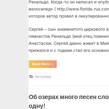
Ренальдо. Когда-то он написал и опу
велосипед» ( http://www.florida-rus.co
которое автор провел в оккупированн
Сергей – сын знаменитого циркового 
гимнастов Ренальдо (мой отец помнил
Анастасюк. Сергей давно живет в Май
прижился и с годами стал его основн
“Одесса,
Read More
»
или
имена
–
Актуалии
собственные
и
прилагательные.”
Об озерах много песен сло
одну!