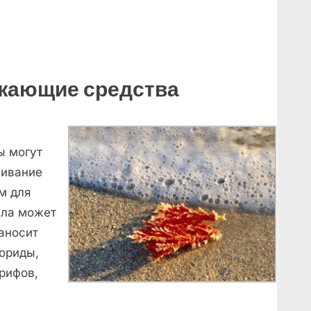
жающие средства
ы могут
чивание
м для
пла может
аносит
ориды,
рифов,