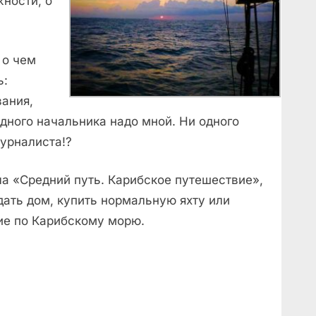
ности, о
 о чем
ь:
вания,
дного начальника надо мной. Ни одного
журналиста!?
а «Средний путь. Карибское путешествие»,
дать дом, купить нормальную яхту или
ие по Карибскому морю.