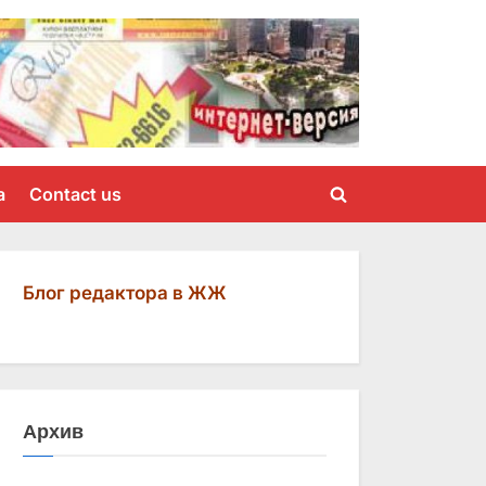
a
Contact us
Toggle
search
form
Блог редактора в ЖЖ
Архив