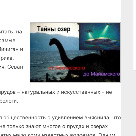
тать: на
 самые
Мичиган и
фрике.
ия. Севан
прудов – натуральных и искусственных – не
рологи.
я общественность с удивлением выяснила, что
не только знают многое о прудах и озерах
о этих мало кому известных водоемов. Одним