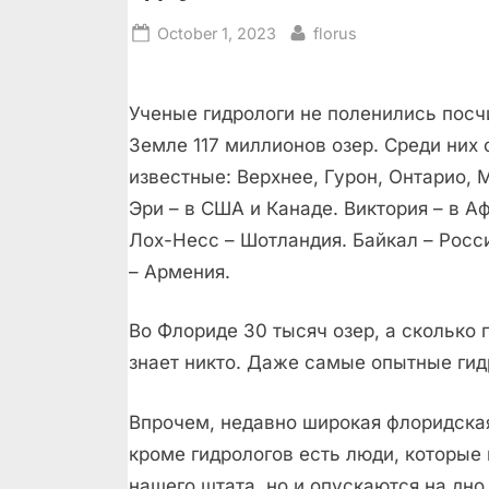
Posted
By
October 1, 2023
florus
on
Ученые гидрологи не поленились посчи
Земле 117 миллионов озер. Среди них
известные: Верхнее, Гурон, Онтарио, 
Эри – в США и Канаде. Виктория – в А
Лох-Несс – Шотландия. Байкал – Росс
– Армения.
Во Флориде 30 тысяч озер, а сколько 
знает никто. Даже самые опытные гид
Впрочем, недавно широкая флоридска
кроме гидрологов есть люди, которые 
нашего штата, но и опускаются на дн