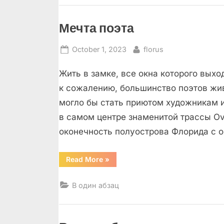
Мечта поэта
Posted
By
October 1, 2023
florus
on
Жить в замке, все окна которого выход
к сожалению, большинство поэтов жив
могло бы стать приютом художникам 
в самом центре знаменитой трассы O
оконечность полуострова Флорида с о
“Мечта
Read More
»
поэта”
В один абзац