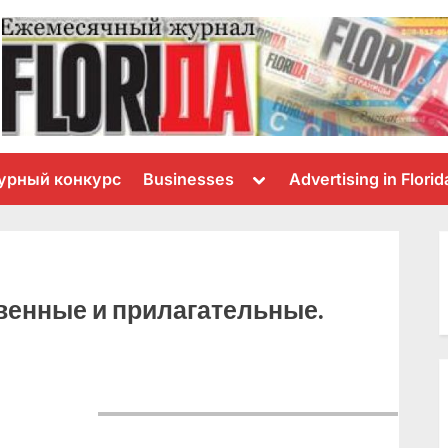
Toggle
урный конкурс
Businesses
Advertising in Florid
sub-
menu
твенные и прилагательные.