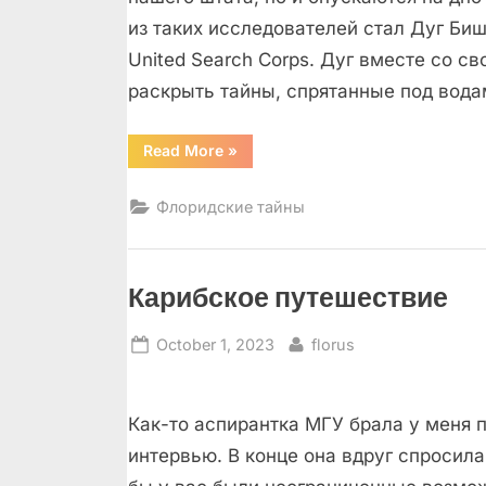
из таких исследователей стал Дуг Би
United Search Corps. Дуг вместе со с
раскрыть тайны, спрятанные под вод
“Об
Read More
»
озерах
много
песен
Флоридские тайны
сложено,
я
спою
тебе,
спою
еще
Карибское путешествие
одну!”
Posted
By
October 1, 2023
florus
on
Как-то аспирантка МГУ брала у меня 
интервью. В конце она вдруг спросила