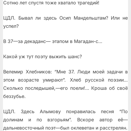
Сотню лет спустя тоже хватало трагедий!
ЦДЛ. Бывал ли здесь Осип Мандельштам? Или не
успел?
В 37—за декаданс— этапом в Магадан-с…
Какой уж тут поэту выжить шанс?
Велемир Хлебников: “Мне 37. Люди моей задачи в
этом возрасте умирают”. Хлеб русской поэзии…
Сколько последышей,—его поели!… Кроша об своё
беззубье.
ЦДЛ. Здесь Алымову понравилась песня “По
долинам и по взгорьям”. Вскоре автор её—
дальневосточный поэт—был оклеветан и расстрелян.