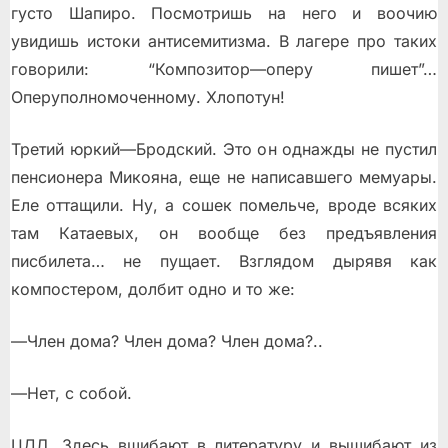
густо Шапиро. Посмотришь на него и воочию
увидишь истоки антисемитизма. В лагере про таких
говорили: “Композитор—оперу пишет”…
Оперуполномоченному. Хлопотун!
Третий юркий—Бродский. Это он однажды не пустил
пенсионера Микояна, еще не написавшего мемуары.
Еле оттащили. Ну, а сошек помельче, вроде всяких
там Катаевых, он вообще без предъявления
писбилета… не пущает. Взглядом дырявя как
компостером, долбит одно и то же:
—Член дома? Член дома? Член дома?..
—Нет, с собой.
ЦДЛ. Здесь вшибают в литературу и вышибают из