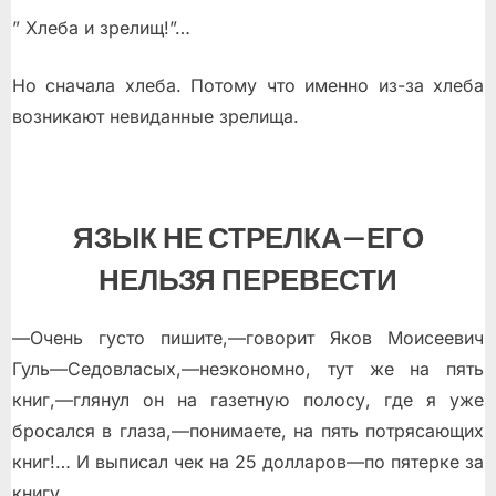
” Хлеба и зрелищ!”…
Но сначала хлеба. Потому что именно из-за хлеба
возникают невиданные зрелища.
ЯЗЫК НЕ СТРЕЛКА—ЕГО
НЕЛЬЗЯ ПЕРЕВЕСТИ
—Очень густо пишите,—говорит Яков Моисеевич
Гуль—Седовласых,—неэкономно, тут же на пять
книг,—глянул он на газетную полосу, где я уже
бросался в глаза,—понимаете, на пять потрясающих
книг!… И выписал чек на 25 долларов—по пятерке за
книгу.