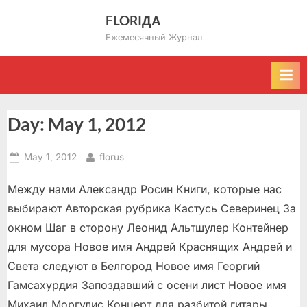
Skip
FLORIДА
to
Ежемесячный Журнал
content
Day:
May 1, 2012
Posted
By
May 1, 2012
florus
on
Между нами Александр Росин Книги, которые нас
выбирают Авторская рубрика Кастусь Северинец За
окном Шаг в сторону Леонид Альтшулер Контейнер
для мусора Новое имя Андрей Краснящих Андрей и
Света следуют в Белгород Новое имя Георгий
Гамсахурдия Запоздавший с осени лист Новое имя
Михаил Моргулис Концерт для разбитой гитары