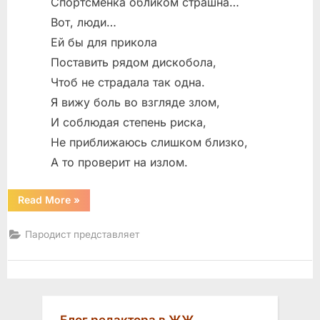
Спортсменка обликом страшна…
Вот, люди…
Ей бы для прикола
Поставить рядом дискобола,
Чтоб не страдала так одна.
Я вижу боль во взгляде злом,
И соблюдая степень риска,
Не приближаюсь слишком близко,
А то проверит на излом.
“Сострадательное”
Read More
»
Пародист представляет
Блог редактора в ЖЖ