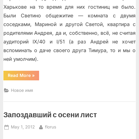
Харькове на то время для них гостиниц не было.
Были Светино общежитие — комната с двумя
соседками, Мариной и другой Светой, квартира с
родителями Андрея, да и, собственно, всё, не считая
аудиторий IХ/40 и I/51 (а раз Андрей не хочет
вспоминать о даче своего друга Тимура, то и мы о
ней умолчим).
“Андрей
Read More
»
и
Света
следуют
Новое имя
в
Белгород”
Запоздавший с осени лист
Posted
By
May 1, 2012
florus
on