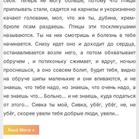
себя. Теперь не могу больше, потому что птицы
приплывать стали, садятся на карнизы и укоризненно
качают головами, мол, что же ты, дубина, крем-
брюле псам раздаешь. Птицы эти тоскликушами
называются. Ты на них смотришь и болезнь в тебе
начинается. Снизу идет оно и доходит до сердца,
останавливается возле него, а потом обхватывает
обручем , и потихоньку сжимает, и вдруг, ночью
проснешься, а оно совсем болит, будит тебя, видно
на обруче шипы маленькие и они впиваются, и не
знаешь, что тебе надо, но знаешь, что очень надо, а
не знаешь что… Больно… и не знаешь, куда податься
от этого… Сивка ты мой, Сивка, убёг, убёг, не, не
убёг, скорее увели тебя добрые люди, увели…
“Концерт
Read More
»
для
разбитой