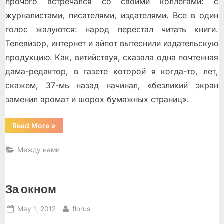
прочего встречался со своими коллегами: с
журналистами, писателями, издателями. Все в один
голос жалуются: народ перестал читать книги.
Телевизор, интернет и айпот вытеснили издательскую
продукцию. Как, витийствуя, сказала одна почтенная
дама-редактор, в газете которой я когда-то, лет,
скажем, 37-мь назад начинал, «безликий экран
заменил аромат и шорох бумажных страниц».
“Книги,
Read More
»
которые
нас
выбирают”
Между нами
За окном
Posted
By
May 1, 2012
florus
on