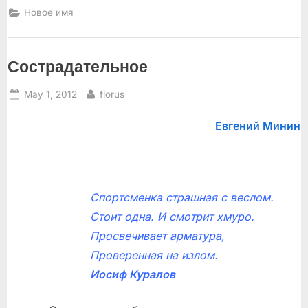
гитары”
Новое имя
Сострадательное
Posted
By
May 1, 2012
florus
on
Евгений Минин
Спортсменка страшная с веслом.
Стоит одна. И смотрит хмуро.
Просвечивает арматура,
Проверенная на излом.
Иосиф Куралов