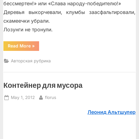
бессмертен!» или «Слава народу-победителю!»
Деревья выкорчевали, клумбы заасфальтировали,
скамеечки убрали.
Лозунги не тронули.
“За
Read More
»
окном”
Авторская рубрика
Контейнер для мусора
Posted
By
May 1, 2012
florus
on
Леонид Альтшулер