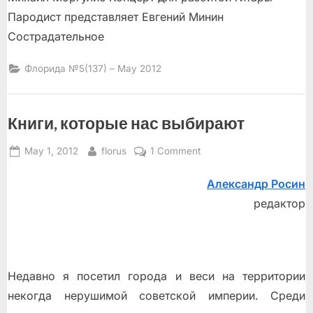
Пародист представляет Евгений Минин
Сострадательное
Флорида №5(137) – May 2012
Книги, которые нас выбирают
Posted
By
on
May 1, 2012
florus
1 Comment
on
Книги,
Александр Росин
которые
нас
редактор
выбирают
Недавно я посетил города и веси на территории
некогда нерушимой советской империи. Среди