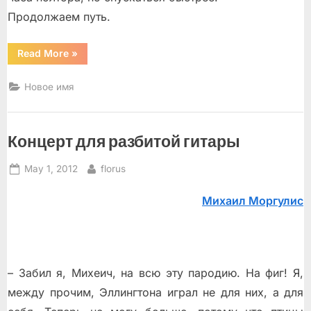
Продолжаем путь.
“Запоздавший
Read More
»
с
осени
лист”
Новое имя
Концерт для разбитой гитары
Posted
By
May 1, 2012
florus
on
Михаил Моргулис
– Забил я, Михеич, на всю эту пародию. На фиг! Я,
между прочим, Эллингтона играл не для них, а для