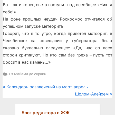
Вот так и конец света наступит под всеобщее «Них..я
себе!»
На фоне прошлых неудач Роскосмос отчитался об
успешном запуске метеорита
Говорят, что в то утро, когда прилетел метеорит, в
Челябинске на совещании у губернатора было
сказано буквально следующее: «Да, нас со всех
сторон критикуют. Но кто сам без греха – пусть тот
бросит в нас камень…»
От Майами до окраин
Post
P
Календарь развлечений на март-апрель
r
N
Шолом-Алейхем
navigation
e
e
v
x
Блог редактора в ЖЖ