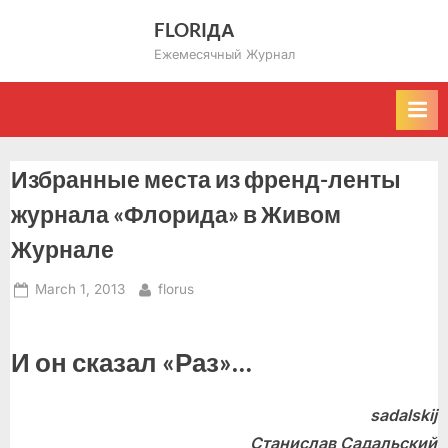
Skip
FLORIДА
to
Ежемесячный Журнал
content
Избранные места из френд-ленты
журнала «Флорида» в Живом
Журнале
Posted
By
March 1, 2013
florus
on
И он сказал «Раз»…
sadalskij
Станислав Садальский