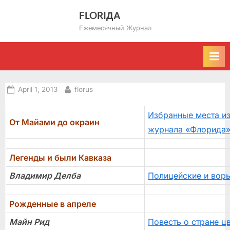
Skip
FLORIДА
to
Ежемесячный Журнал
content
Posted
By
April 1, 2013
florus
on
Избранные места и
От Майами до окраин
журнала «Флорида
Легенды и были Кавказа
Владимир Делба
Полицейские и вор
Рожденные в апреле
Майн Рид
Повесть о стране ц