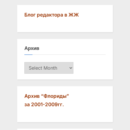
i
x
o
t
Блог редактора в ЖЖ
u
P
s
o
P
s
o
t
Архив
s
:
t
Архив
:
Архив “Флориды”
за 2001-2009гг.