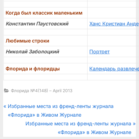
Когда был классик маленьким
Константин Паустовский
Ханс Кристиан Анд
Любимые строки
Николай Заболоцкий
Портрет
Флорида и флоридцы
Календарь развлече
Флорида №4(148) – April 2013
Post
P
Избранные места из френд-ленты журнала
r
«Флорида» в Живом Журнале
navigation
e
N
Избранные места из френд-ленты журнала
v
e
«Флорида» в Живом Журнале