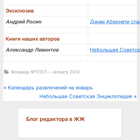
Эксклюзив
Андрей Росин
Джим Абернети спа
Книги наших авторов
Александр Левинтов
Небольшая Советск
Флорида №1(157) – January 2014
Post
P
Календарь развлечений на январь
r
N
Небольшая Советская Энциклопедия
navigation
e
e
v
x
Блог редактора в ЖЖ
i
t
o
P
u
o