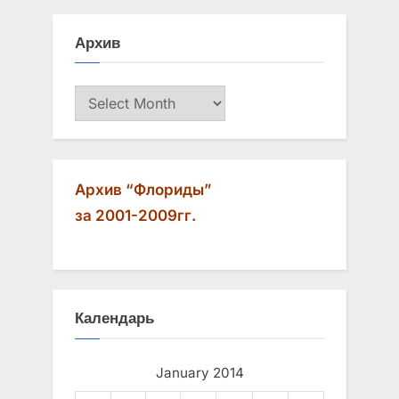
s
s
Архив
P
t
o
:
Архив
s
t
:
Архив “Флориды”
за 2001-2009гг.
Календарь
January 2014