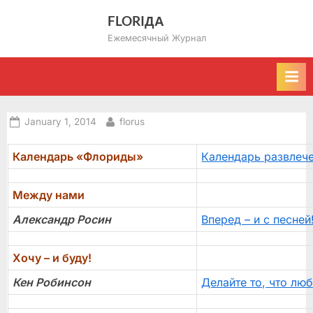
Skip
FLORIДА
to
Ежемесячный Журнал
content
Posted
By
January 1, 2014
florus
on
Календарь «Флориды»
Календарь развлече
Между нами
Александр Росин
Вперед – и с песней
Хочу – и буду!
Кен Робинсон
Делайте то, что лю