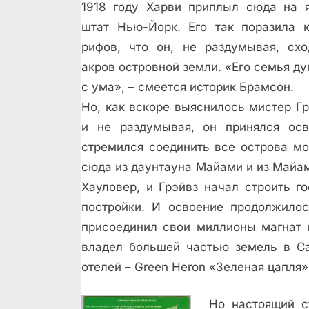
1918 году Харви приплыл сюда на я
штат Нью-Йорк. Его так поразила 
рифов, что он, не раздумывая, сх
акров островной земли. «Его семья ду
с ума», – смеется историк Брамсон.
Но, как вскоре выяснилось мистер Г
и не раздумывая, он принялся осв
стремился соединить все острова м
сюда из даунтауна Майами и из Майам
Хауловер, и Грэйвз начал строить г
постройки. И освоение продолжилос
присоединил свои миллионы магнат 
владел большей частью земель в Са
отелей – Green Heron «Зеленая цапля» н
Но настоящий с