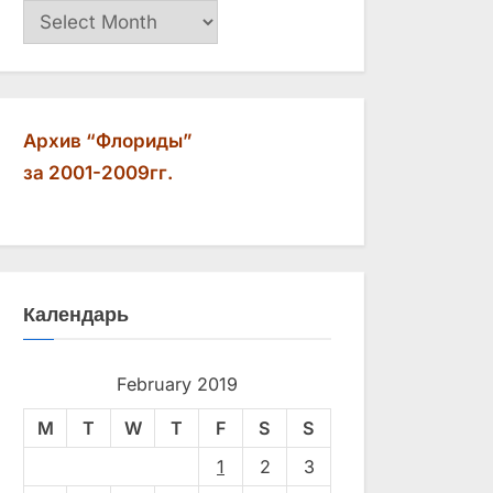
Архив
Архив “Флориды”
за 2001-2009гг.
Календарь
February 2019
M
T
W
T
F
S
S
1
2
3