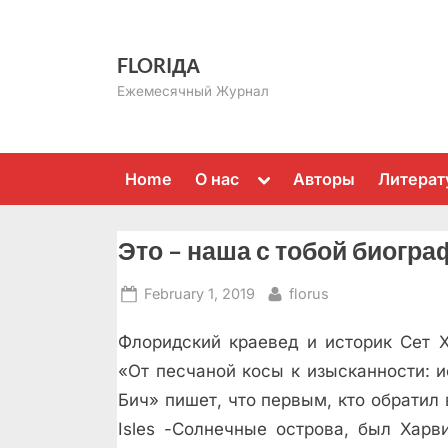
Skip
to
FLORIДА
content
Ежемесячный Журнал
Toggle
Home
О нас
Авторы
Литерат
sub-
menu
Это – наша с тобой биогр
Posted
By
February 1, 2019
florus
on
Флоридский краевед и историк Сет Х
«От песчаной косы к изысканности: 
Бич» пишет, что первым, кто обратил
Isles -Солнечные острова, был Харв