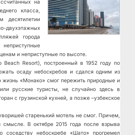
ассчитанных на
днего класса,
м десятилетии
-двухэтажных
пляжей города
ь неприступные
ценам и неприступные по высоте.
 Beach Resort), построенный в 1952 году по
держать осаду небоскребов и сдался одним из
ю жизнь «Монако» смог пережить природные и
или русские туристы, не случайно здесь в
оран с грузинской кухней, а позже –узбекское
уворишей старенький мотель не смог. Причем,
 смысле. В октябре 2015 года после взрыва
о соседству небоскребе «Шато» прогремел