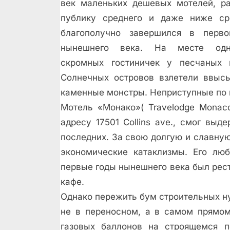
век маленьких дешевых мотелей, р
публику среднего и даже ниже сре
благополучно завершился в перво
нынешнего века. На месте одно
скромных гостиничек у песчаных 
Солнечных островов взлетели ввыс
каменные монстры. Неприступные по 
Мотель «Монако»( Travelodge Monaco
адресу 17501 Collins ave., смог вы
последних. За свою долгую и славну
экономические катаклизмы. Его люб
первые годы нынешнего века был рест
кафе.
Однако пережить бум строительных н
не в переносном, а в самом прямом
газовых баллонов на строящемся п