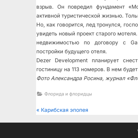
взрыв. Он повредил фундамент «Мо
активной туристической жизнью. Толь
Но, как говорится, лед тронулся, го
увидеть новый проект старого мотеля.
недвижимостью по договору с Gabl
постройки будущего отеля.
Dezer Development планирует снес
гостиницу на 113 номеров. В нем будет
Фото Александра Росина, журнал «Фл
Флорида и флоридцы
Post
P
Карибская эпопея
r
navigation
e
v