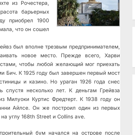
хте из Рочестера,
красота барьерных
оду приобрел 1900
мала, что он сошел
рейвз был вполне трезвым предпринимателем,
аивать новое место. Прежде всего, Харви
остами, чтобы любой желающий мог приехать
и Бич. К 1925 году был завершен первый мост
остиницы и казино. Но ураган 1926 года снес
ь спустя несколько лет. К деньгам Грейвза
из Милуоки Куртис Фредтерт. К 1938 году он
нни Айлсе. Он же построил один из первых
а углу 168th Street и Collins ave.
троительный бум начался на острове после