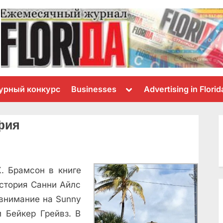
Toggle
урный конкурс
Businesses
Advertising in Florid
sub-
menu
афия
. Брамсон в книге
история Санни Айлс
 внимание на Sunny
и Бейкер Грейвз. В