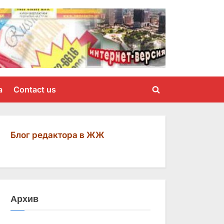
a
Contact us
Toggle
search
form
Блог редактора в ЖЖ
Архив