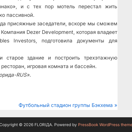
нако», и с тех пор мотель перестал жить
ко пассивной.
спода присяжные заседатели, вскоре мы сможем
 Компания Dezer Development, которая владеет
es Investors, подготовила документы для
ти старое здание и построить трехэтажную
 ресторан, игровая комната и бассейн.
орида-RUS».
N
Футбольный стадион группы Бэкхема
e
x
Copyright © 2026 FLORIДА.
Powered by
PressBook WordPress them
t