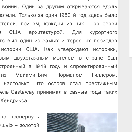
 войны. Один за другим открываются вдоль
отели. Только за один 1950-й год здесь было
отелей, причем, каждый из них – со своей
я США архитектурой. Для курортного
это был один из самых интересных периодов
 истории США. Как утверждают историки,
рвым двухэтажным мотелем в стране был
строенный в 1948 году и спроектированный
 из Майами-Бич Норманом Гиллером.
а настолько, что остров стал престижным
тель Castaway принимал в разные годы таких
 Хендрикса.
но провернуть
ишь!» – золотой