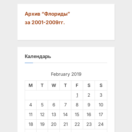
:
Архив “Флориды”
за 2001-2009гг.
Календарь
February 2019
M
T
W
T
F
S
S
1
2
3
4
5
6
7
8
9
10
11
12
13
14
15
16
17
18
19
20
21
22
23
24