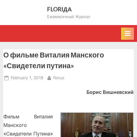
Skip
FLORIДА
to
Ежемесячный Журнал
content
О фильме Виталия Манского
«Свидетели путина»
Posted
By
February 1, 2019
florus
on
Борис Вишневский
Фильм Виталия
Манского
«Свидетели Путина»