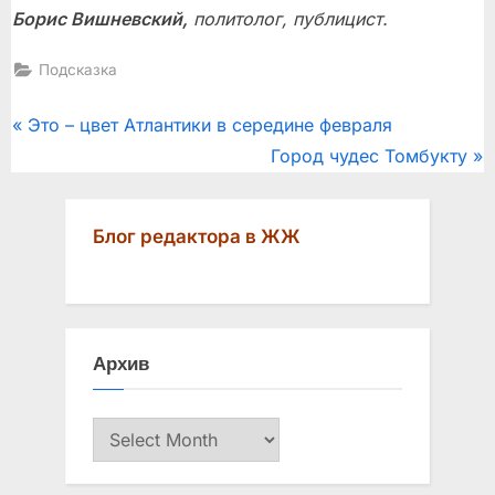
Борис Вишневский,
политолог, публицист.
Подсказка
Post
P
Это – цвет Атлантики в середине февраля
r
N
Город чудес Томбукту
navigation
e
e
v
x
Блог редактора в ЖЖ
i
t
o
P
u
o
s
s
Архив
P
t
o
:
Архив
s
t