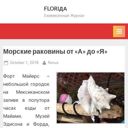
Skip
FLORIДА
to
Ежемесячный Журнал
content
Морские раковины от «А» до «Я»
Posted
By
October 1, 2019
florus
on
Форт Майерс –
небольшой городок
на Мексиканском
заливе в полутора
часах езды от
Майами. Музей
Эдисона и Форда,