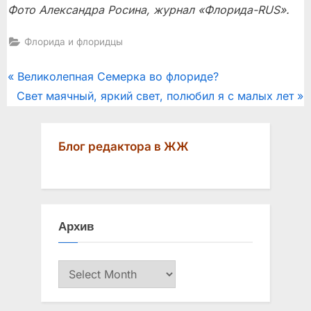
Фото Александра Росина, журнал «Флорида-RUS».
Флорида и флоридцы
Post
P
Великолепная Семерка во флориде?
N
r
Свет маячный, яркий свет, полюбил я с малых лет
navigation
e
e
x
v
Блог редактора в ЖЖ
t
i
P
o
o
u
s
s
Архив
t
P
:
o
Архив
s
t
: