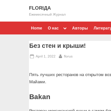
Skip
FLORIДА
to
Ежемесячный Журнал
content
Toggle
Home
О нас
Авторы
Литерат
sub-
menu
Без стен и крыши!
Posted
By
April 1, 2022
florus
on
Пять лучших ресторанов на открытом воз
Майами.
Bakan
Ресторан мексиканской кухни в самом б