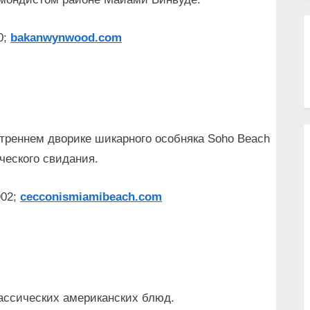
0;
bakanwynwood.com
утреннем дворике шикарного особняка Soho Beach
ческого свидания.
902;
cecconismiamibeach
.
com
ассических американских блюд.