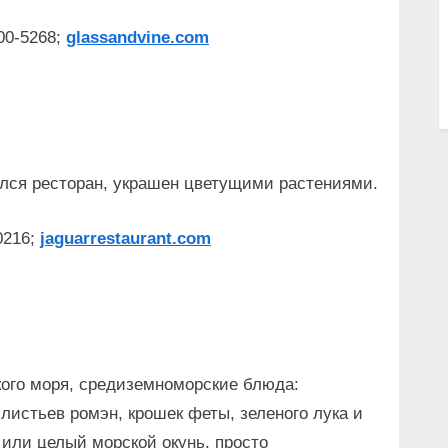
00-5268;
glassandvine.com
ился ресторан, украшен цветущими растениями.
0216;
jaguarrestaurant.com
ского моря, средиземноморские блюда:
листьев ромэн, крошек феты, зеленого лука и
 или целый морской окунь, просто