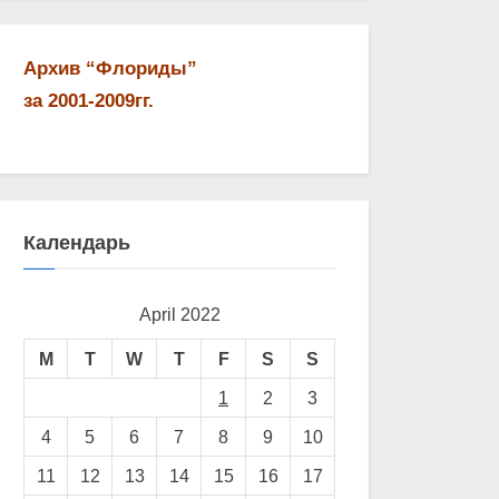
Архив “Флориды”
за 2001-2009гг.
Календарь
April 2022
M
T
W
T
F
S
S
1
2
3
4
5
6
7
8
9
10
11
12
13
14
15
16
17