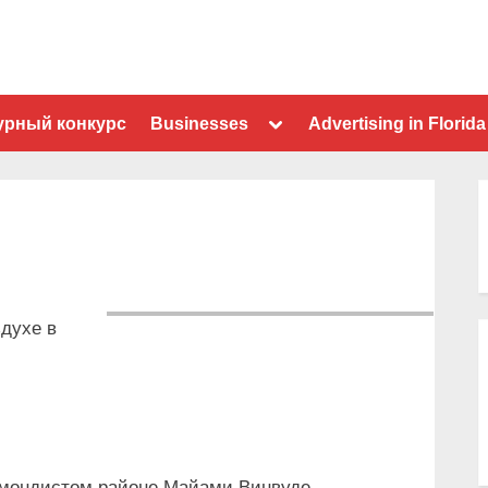
Toggle
урный конкурс
Businesses
Advertising in Florida
sub-
menu
духе в
омондистом районе Майами Винвуде.