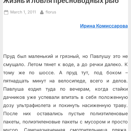
Жизнь и ловля пресноводных рыб
Posted
By
March 1, 2011
florus
on
Ирина Комиссарова
Пруд был маленький и грязный, но Павлушу это не
смущало. Летом тянет к воде, а до речки далеко. К
тому же по шоссе. А пруд тут, под боком –
пятнадцать минут на велосипеде, всего и делов.
Павлуша ездил туда по вечерам, когда стайки
дачников уже успевали впитать в себя положенную
дозу ультрафиолета и покинуть насиженную траву.
После них оставались пустые полиэтиленовые
пакеты, полиэтиленовые пакеты с мусором и просто
мусор. Самоназначенная смотрительница пляжа,