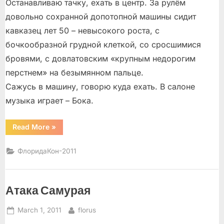
Останавливаю тачку, ехать в центр. За рулём
довольно сохранной допотопной машины сидит
кавказец лет 50 – невысокого роста, с
бочкообразной грудной клеткой, со сросшимися
бровями, с довлатовским «крупным недорогим
перстнем» на безымянном пальце.
Сажусь в машину, говорю куда ехать. В салоне
музыка играет – Бока.
“Бакинский
Read More
»
Стол”
ФлоридаКон-2011
Атака Самурая
Posted
By
March 1, 2011
florus
on