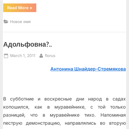
“Два
Read More
»
Рассказа”
Новое имя
Адольфовна?..
Posted
By
March 1, 2011
florus
on
Антонина Шнайдер-Стремякова
В субботние и воскресные дни народ в садах
копошился, как в муравейнике, с той только
разницей, что в муравейнике тихо. Напоминая
пеструю демонстрацию, направлялись во вторую