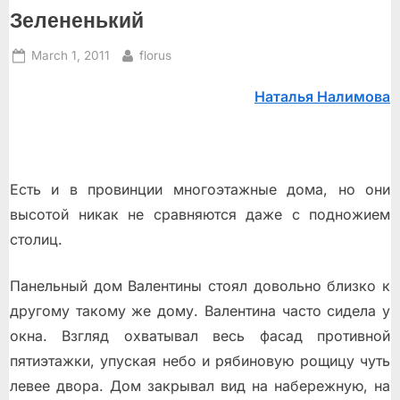
Зелененький
Posted
By
March 1, 2011
florus
on
Наталья Налимова
Есть и в провинции многоэтажные дома, но они
высотой никак не сравняются даже с подножием
столиц.
Панельный дом Валентины стоял довольно близко к
другому такому же дому. Валентина часто сидела у
окна. Взгляд охватывал весь фасад противной
пятиэтажки, упуская небо и рябиновую рощицу чуть
левее двора. Дом закрывал вид на набережную, на