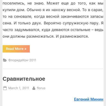
поселились, не знаю. Может еще до того, как мы
купили дом. Обычно я их нахожу весной. То в сарае,
то на сеновале, когда весной заканчиваются запасы
сена. И только двух. Вероятно супружескую пару. Я
часто задумывался, куда деваются остальные – ведь
они должны размножаться. И размножаются.
“Жажда”
Read More
»
ФлоридаКон-2011
Сравнительное
Posted
By
March 1, 2011
florus
on
Евгений Минин