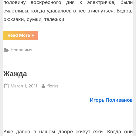
половину воскресного дня к электричке; были
счастливы, когда удавалось в нее втиснуться. Ведра,
рюкзаки, сумки, тележки
“Адольфовна?..”
Read More
»
Новое имя
Жажда
Posted
By
March 1, 2011
florus
on
Игорь Поливанов
Уже давно в нашем дворе живут ежи. Когда они