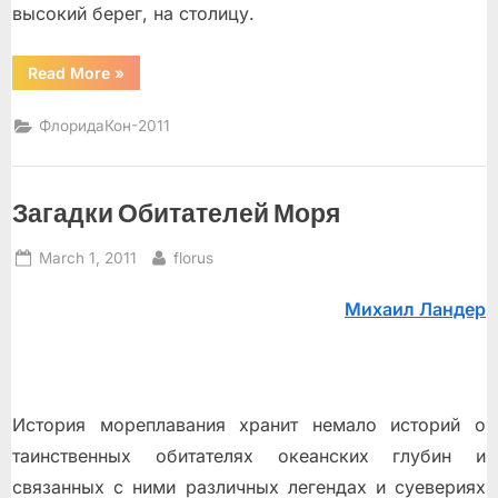
высокий берег, на столицу.
“Зелененький”
Read More
»
ФлоридаКон-2011
Загадки Обитателей Моря
Posted
By
March 1, 2011
florus
on
Михаил Ландер
История мореплавания хранит немало историй о
таинственных обитателях океанских глубин и
связанных с ними различных легендах и суевериях