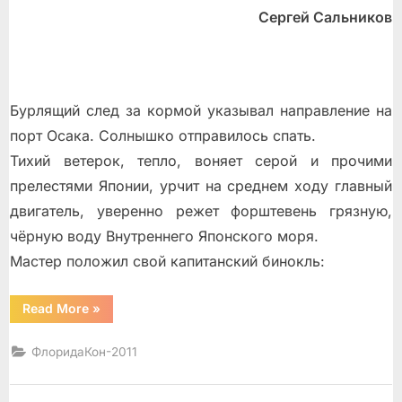
Сергей Сальников
Бурлящий след за кормой указывал направление на
порт Осака. Солнышко отправилось спать.
Тихий ветерок, тепло, воняет серой и прочими
прелестями Японии, урчит на среднем ходу главный
двигатель, уверенно режет форштевень грязную,
чёрную воду Внутреннего Японского моря.
Мастер положил свой капитанский бинокль:
“Атака
Read More
»
Самурая”
ФлоридаКон-2011