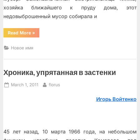
хозяйка ближайшего к пруду дома, этот
недовыброшенный мусор собирала и
“Жизнь
Read More
»
и
ловля
пресноводных
Новое имя
рыб”
Хроника, упрятанная в застенки
Posted
By
March 1, 2011
florus
on
Игорь Войтенко
45 лет назад, 10 марта 1966 года, на небольшом