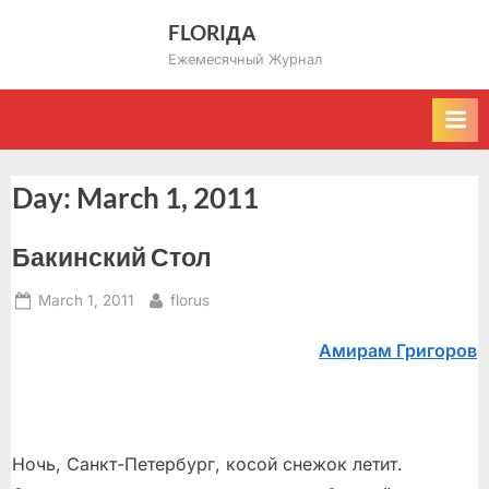
Skip
FLORIДА
to
Ежемесячный Журнал
content
Day:
March 1, 2011
Бакинский Стол
Posted
By
March 1, 2011
florus
on
Амирам Григоров
Ночь, Санкт-Петербург, косой снежок летит.