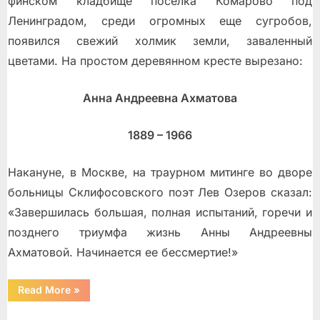
финском кладбище поселка Комарово под
Ленинградом, среди огромных еще сугробов,
появился свежий холмик земли, заваленный
цветами. На простом деревянном кресте вырезано:
Анна Андреевна Ахматова
1889 – 1966
Накануне, в Москве, на траурном митинге во дворе
больницы Склифосовского поэт Лев Озеров сказал:
«Завершилась большая, полная испытаний, горечи и
позднего триумфа жизнь Анны Андреевны
Ахматовой. Начинается ее бессмертие!»
“Хроника,
Read More
»
упрятанная
в
застенки”