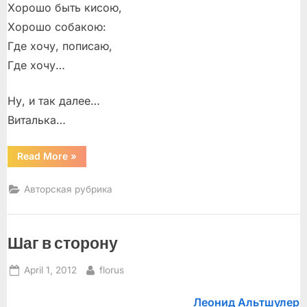
Хорошо быть кисою,
Хорошо собакою:
Где хочу, пописаю,
Где хочу…
Ну, и так далее…
Виталька…
“За
Read More
»
окном”
Авторская рубрика
Шаг в сторону
Posted
By
April 1, 2012
florus
on
Леонид Альтшулер