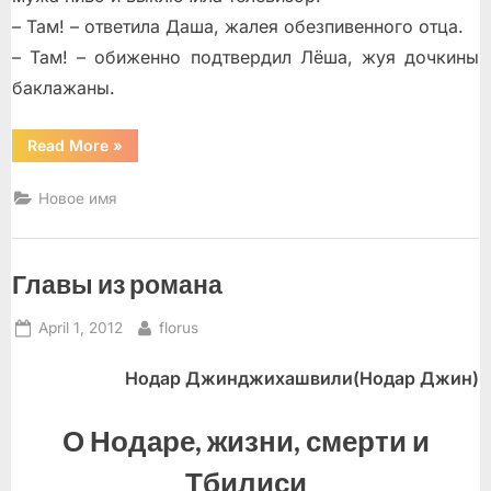
– Там! – ответила Даша, жалея обезпивенного отца.
– Там! – обиженно подтвердил Лёша, жуя дочкины
баклажаны.
“Три
Read More
»
рассказа”
Новое имя
Главы из романа
Posted
By
April 1, 2012
florus
on
Нодар Джинджихашвили(Нодар Джин)
О Нодаре, жизни, смерти и
Тбилиси