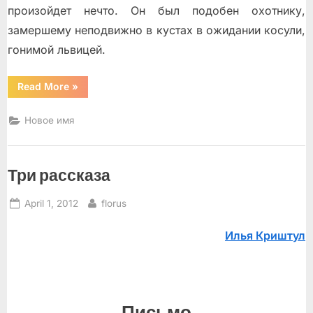
произойдет нечто. Он был подобен охотнику,
замершему неподвижно в кустах в ожидании косули,
гонимой львицей.
“Шаг
Read More
»
в
сторону”
Новое имя
Три рассказа
Posted
By
April 1, 2012
florus
on
Илья Криштул
Письмо