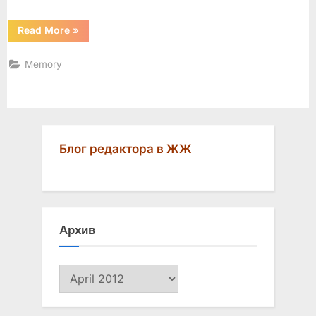
“Главы
Read More
»
из
романа”
Memory
Блог редактора в ЖЖ
Архив
Архив