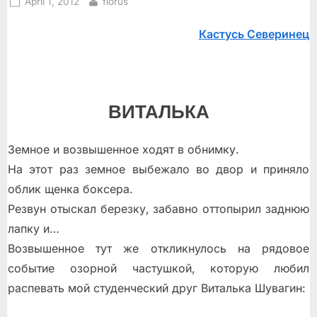
Posted
By
April 1, 2012
florus
on
Кастусь Северинец
ВИТАЛЬКА
Земное и возвышенное ходят в обнимку.
На этот раз земное выбежало во двор и приняло
облик щенка боксeра.
Резвун отыскал берeзку, забавно оттопырил заднюю
лапку и…
Возвышенное тут же откликнулось на рядовое
событие озорной частушкой, которую любил
распевать мой студенческий друг Виталька Шувагин: