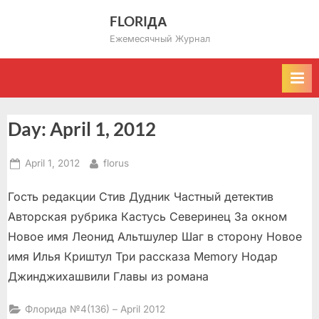
Skip
FLORIДА
to
Ежемесячный Журнал
content
Day:
April 1, 2012
Posted
By
April 1, 2012
florus
on
Гость редакции Стив Дудник Частный детектив
Авторская рубрика Кастусь Северинец За окном
Новое имя Леонид Альтшулер Шаг в сторону Новое
имя Илья Криштул Три рассказа Memory Нодар
Джинджихашвили Главы из романа
Флорида №4(136) – April 2012