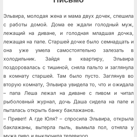
Эльвира, молодая жена и мама двух дочек, спешила
с работы домой. Дома еe ждали голодный муж,
лежащий на диване, и голодная младшая дочка,
лежащая на папе. Старшей дочке было семнадцать и
она уже умела самостоятельно залезать в
холодильник. Зайдя в квартиру, Эльвира
поздоровалась с тишиной, сняла пальто и заглянула
в комнату старшей. Там было пусто. Заглянув во
вторую комнату, Эльвира увидела то, что и ожидала
– папа Лeша лежал на диване с пивом и читал
рыболовный журнал, дочь Даша сидела на папе и
пыталась открыть банку баклажанов.
– Привет! А где Юля? – спросила Эльвира, открыла
баклажаны, вытерла пыль, вымыла пол, отняла у
мужа пиво и выключила телевизор.