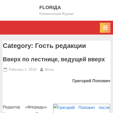
Skip
FLORIДА
to
Ежемесячный Журнал
content
Category:
Гость редакции
Вверх по лестнице, ведущей вверх
Posted
By
February 1, 2015
florus
on
Григорий Попович
Редактор «Флориды»