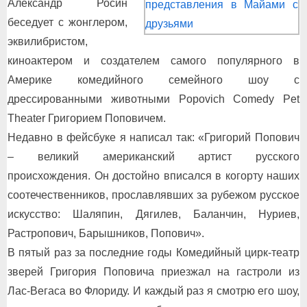
Александр Росин
беседует с жонглером,
эквилибристом,
киноактером и создателем самого популярного в
Америке комедийного семейного шоу с
дрессированными животными Popovich Comedy Pet
Theater Григорием Поповичем.
Недавно в фейсбуке я написал так: «Григорий Попович
– великий американский артист русского
происхождения. Он достойно вписался в когорту наших
соотечественников, прославлявших за рубежом русское
искусство: Шаляпин, Дягилев, Баланчин, Нуриев,
Растропович, Барышников, Попович».
В пятый раз за последние годы Комедийный цирк-театр
зверей Григория Поповича приезжал на гастроли из
Лас-Вегаса во Флориду. И каждый раз я смотрю его шоу,