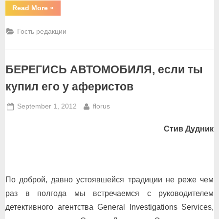
“Если
Read More
»
кто-
то
кое-
Гость редакции
где
у
нас
порой…”
БЕРЕГИСЬ АВТОМОБИЛЯ, если ты
купил его у аферистов
Posted
By
September 1, 2012
florus
on
Стив Дудник
По доброй, давно устоявшейся традиции не реже чем
раз в полгода мы встречаемся с руководителем
детективного агентства General Investigations Services,