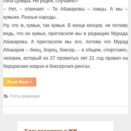
села Цовкра. Не родня, случайно?
– Нет, – отвечает. – Те Абакаровы – лакцы. А мы –
кумыки. Разные народы.
Ну, что ж, кумык, так кумык. В конце концов, не потому
ведь, что он кумык, пригласили мы в редакцию Мурада
Абакарова. А пригласили мы его, потому что Мурад
Абакаров – боец, борец, боксер, – в общем, спортсмен,
человек, который из 27 прожитых лет 21 год провел на
борцовских коврах и боксерских рингах.
“Мурад
Read More
»
по
кличке
«Мангуст»”
Гость редакции