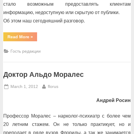
стало возможным предоставлять клиентам
информацию, недоступную или скрытую от публики.
Об этом наш сегодняшний разговор.
“Частный
Read More
»
детектив”
Гость редакции
Доктор Альдо Моралес
Posted
By
March 1, 2012
florus
on
Андрей Росин
Профессор Моралес – нарколог-психиатр с более чем
20 летним стажем. Он не только практикует, но и
преподает в ряде вузов Флориды, а так же занимается