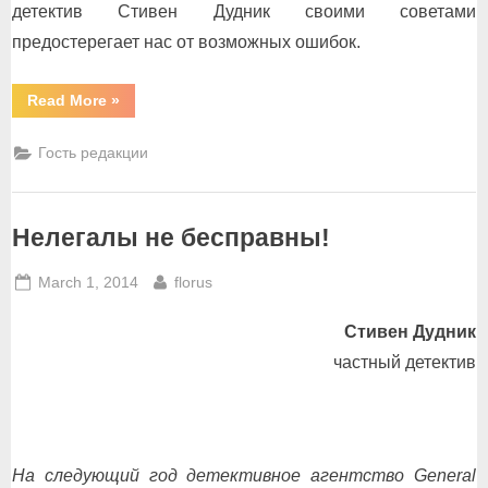
детектив Стивен Дудник своими советами
предостерегает нас от возможных ошибок.
“Главное
Read More
»
–
не
спешите!”
Гость редакции
Нелегалы не бесправны!
Posted
By
March 1, 2014
florus
on
Стивен Дудник
частный детектив
На следующий год детективное агентство General