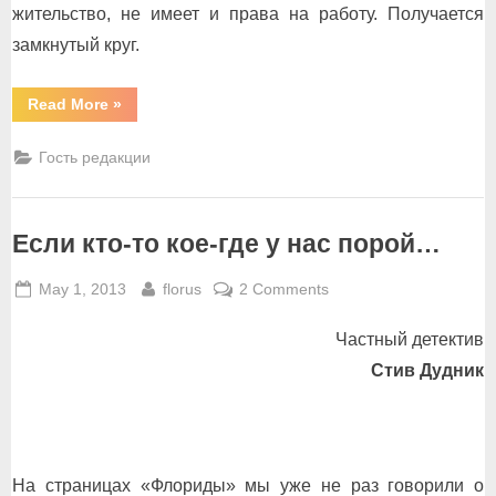
жительство, не имеет и права на работу. Получается
замкнутый круг.
“Нелегалы
Read More
»
не
бесправны!”
Гость редакции
Если кто-то кое-где у нас порой…
Posted
By
on
May 1, 2013
florus
2 Comments
on
Если
Частный детектив
кто-
то
Стив Дудник
кое-
где
у
нас
На страницах «Флориды» мы уже не раз говорили о
порой…