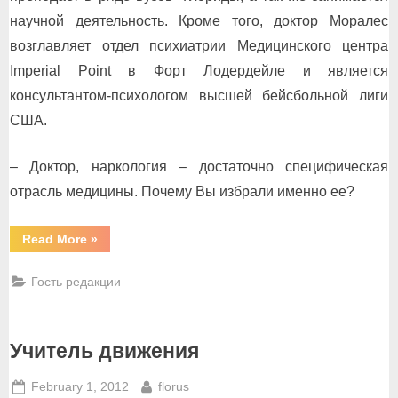
научной деятельность. Кроме того, доктор Моралес
возглавляет отдел психиатрии Медицинского центра
Imperial Point в Форт Лодердейле и является
консультантом-психологом высшей бейсбольной лиги
США.
– Доктор, наркология – достаточно специфическая
отрасль медицины. Почему Вы избрали именно ее?
“Доктор
Read More
»
Альдо
Моралес”
Гость редакции
Учитель движения
Posted
By
February 1, 2012
florus