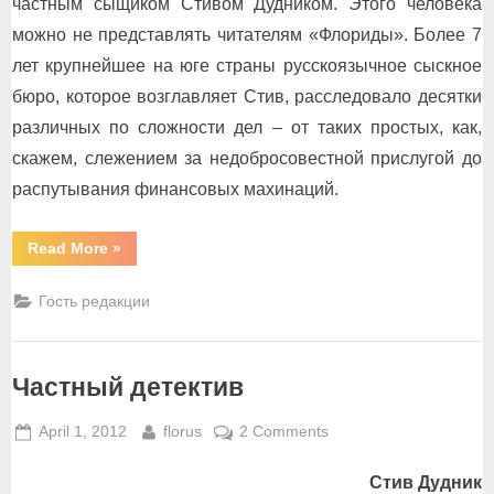
частным сыщиком Стивом Дудником. Этого человека
можно не представлять читателям «Флориды». Более 7
лет крупнейшее на юге страны русскоязычное сыскное
бюро, которое возглавляет Стив, расследовало десятки
различных по сложности дел – от таких простых, как,
скажем, слежением за недобросовестной прислугой до
распутывания финансовых махинаций.
“БЕРЕГИСЬ
Read More
»
АВТОМОБИЛЯ,
если
ты
Гость редакции
купил
его
у
аферистов”
Частный детектив
Posted
By
on
April 1, 2012
florus
2 Comments
on
Частный
Стив Дудник
детектив