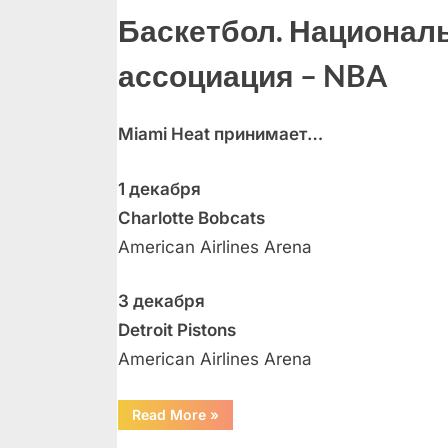
Баскетбол. Национал
ассоциация – NBA
Miami Heat принимает…
1 декабря
Charlotte Bobcats
American Airlines Arena
3 декабря
Detroit Pistons
American Airlines Arena
“Календарь
Read More
»
развлечений
на