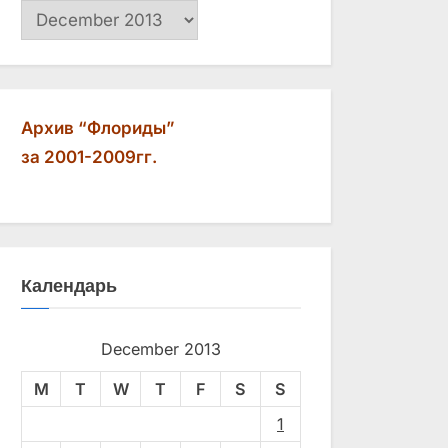
Архив
Архив “Флориды”
за 2001-2009гг.
Календарь
December 2013
M
T
W
T
F
S
S
1