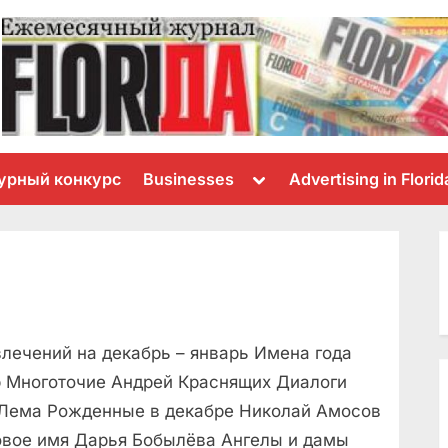
Toggle
урный конкурс
Businesses
Advertising in Florid
sub-
menu
лечений на декабрь – январь Имена года
 Многоточие Андрей Краснящих Диалоги
 Лема Рожденные в декабре Николай Амосов
Новое имя Дарья Бобылёва Ангелы и дамы