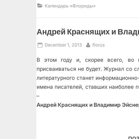
декабрь
Календарь «Флориды»
–
январь”
Андрей Краснящих и Влад
Posted
By
December 1, 2013
florus
on
В этом году и, скорее всего, во 
присваиваться не будет. Журнал со с
литературного станет информационно
имена писателей, ставших наиболее п
–
Андрей Краснящих и Владимир Эйсне
ПОЗ