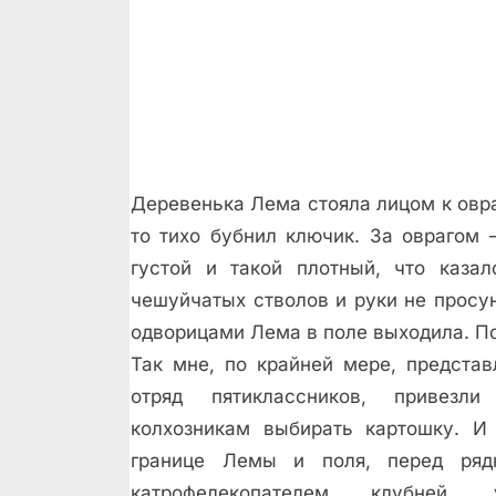
Деревенька Лема стояла лицом к овра
то тихо бубнил ключик. За оврагом 
густой и такой плотный, что каза
чешуйчатых стволов и руки не просун
одворицами Лема в поле выходила. По
Так мне, по крайней мере, представл
отряд пятиклассников, привезл
колхозникам выбирать картошку. И
границе Лемы и поля, перед ряд
катрофелекопателем клубней,