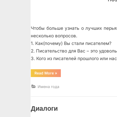
Чтобы больше узнать о лучших перья
несколько вопросов.
1. Как(почему) Вы стали писателем?
2. Писательство для Вас – это удовол
3. Кого из писателей прошлого или на
“Андрей
Read More
»
Краснящих
и
Владимир
Имена года
Эйснер”
Диалоги