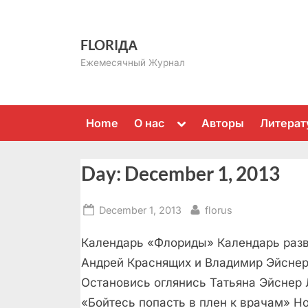
Skip
to
FLORIДА
content
Ежемесячный Журнал
Toggle
Home
О нас
Авторы
Литерат
sub-
menu
Day:
December 1, 2013
Posted
By
December 1, 2013
florus
on
Календарь «Флориды» Календарь разв
Андрей Краснящих и Владимир Эйснер
Остановись оглянись Татьяна Эйснер
«Бойтесь попасть в плен к врачам» 