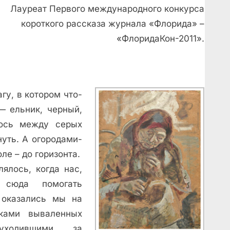
Лауреат Первого международного конкурса
короткого рассказа журнала «Флорида» –
«ФлоридаКон-2011».
гу, в котором что-
— ельник, черный,
лось между серых
уть. А огородами-
ле – до горизонта.
ялось, когда нас,
и сюда помогать
 оказались мы на
ками вываленных
 уходившими за