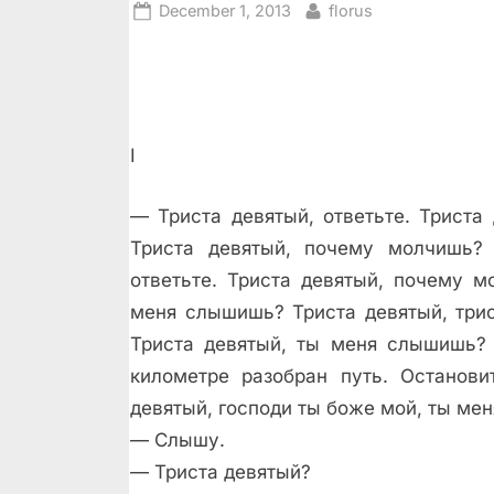
Posted
By
December 1, 2013
florus
on
I
— Триста девятый, ответьте. Триста 
Триста девятый, почему молчишь? Т
ответьте. Триста девятый, почему м
меня слышишь? Триста девятый, трис
Триста девятый, ты меня слышишь? 
километре разобран путь. Останови
девятый, господи ты боже мой, ты ме
— Слышу.
— Триста девятый?