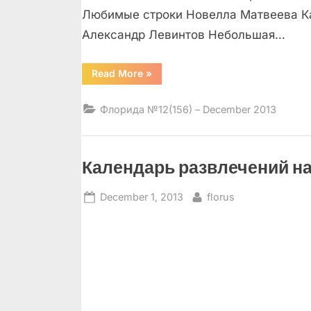
Любимые строки Новелла Матвеева Ка
Александр Левинтов Небольшая…
“”
Read More
»
Флорида №12(156) – December 2013
Календарь развлечений на
Posted
By
December 1, 2013
florus
on