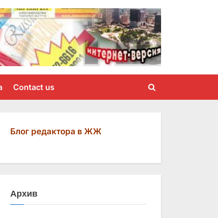
a
Contact us
Toggle
search
form
Блог редактора в ЖЖ
Архив