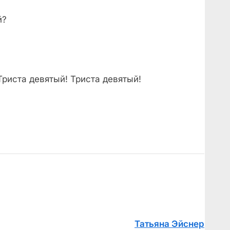
й?
Триста девятый! Триста девятый!
Татьяна Эйснер