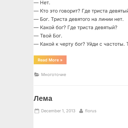
— Нет.
— Кто это говорит? Где триста девяты
— Бог. Триста девятого на линии нет.
— Какой бог? Где триста девятый?
— Твой Бог.
— Какой к чeрту бог? Уйди с частоты. 
“Диалоги”
Read More
»
Многоточие
Лема
Posted
By
December 1, 2013
florus
on