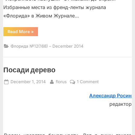
Избранные места из френд-ленты журнала
«Флорида» в Живом Журнале…
“”
Read More
»
Флорида №12(168) – December 2014
Посади дерево
Posted
By
on
December 1, 2014
florus
1 Comment
on
Посади
Александр Росин
дерево
редактор