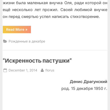
жизни была маленькая внучка Оля, ради которой он
ещё несколько лет прожил. Своей любимой внучке
он перед смертью успел написать стихотворение.
“«Деда,
Read More
»
погоди!»”
Рожденные в декабре
“Искренность пастушки”
Posted
By
December 1, 2014
florus
on
Денис Драгунский
род. 15 декабря 1950 г.