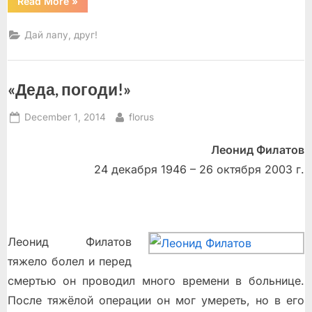
“Выпуск
Read More
»
4”
Дай лапу, друг!
«Деда, погоди!»
Posted
By
December 1, 2014
florus
on
Леонид Филатов
24 декабря 1946 – 26 октября 2003 г.
Леонид Филатов
тяжело болел и перед
смертью он проводил много времени в больнице.
После тяжёлой операции он мог умереть, но в его