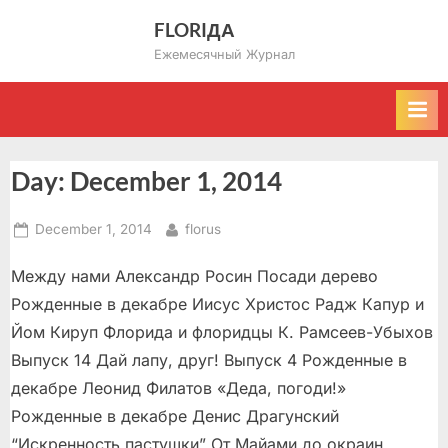
Skip
FLORIДА
to
Ежемесячный Журнал
content
Day:
December 1, 2014
Posted
By
December 1, 2014
florus
on
Между нами Александр Росин Посади дерево
Рожденные в декабре Иисус Христос Радж Капур и
Йом Кируп Флорида и флоридцы К. Рамсеев-Убыхов
Выпуск 14 Дай лапу, друг! Выпуск 4 Рожденные в
декабре Леонид Филатов «Деда, погоди!»
Рожденные в декабре Денис Драгунский
“Искренность пастушки” От Майами до окраин