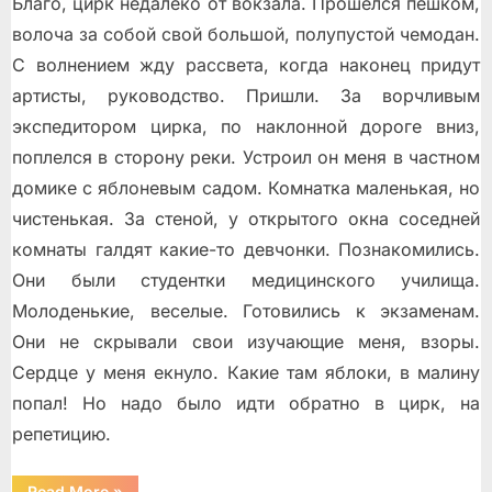
Благо, цирк недалеко от вокзала. Прошёлся пешком,
волоча за собой свой большой, полупустой чемодан.
С волнением жду рассвета, когда наконец придут
артисты, руководство. Пришли. За ворчливым
экспедитором цирка, по наклонной дороге вниз,
поплелся в сторону реки. Устроил он меня в частном
домике с яблоневым садом. Комнатка маленькая, но
чистенькая. За стеной, у открытого окна соседней
комнаты галдят какие-то девчонки. Познакомились.
Они были студентки медицинского училища.
Молоденькие, веселые. Готовились к экзаменам.
Они не скрывали свои изучающие меня, взоры.
Сердце у меня екнуло. Какие там яблоки, в малину
попал! Но надо было идти обратно в цирк, на
репетицию.
“Выпуск
Read More
»