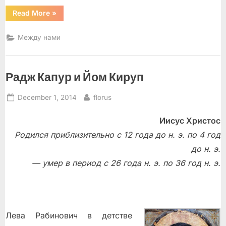
“Посади
Read More
»
дерево”
Между нами
Радж Капур и Йом Кируп
Posted
By
December 1, 2014
florus
on
Иисус Христос
Родился приблизительно с 12 года до н. э. по 4 год
до н. э.
— умер в период с 26 года н. э. по 36 год н. э.
Лева Рабинович в детстве