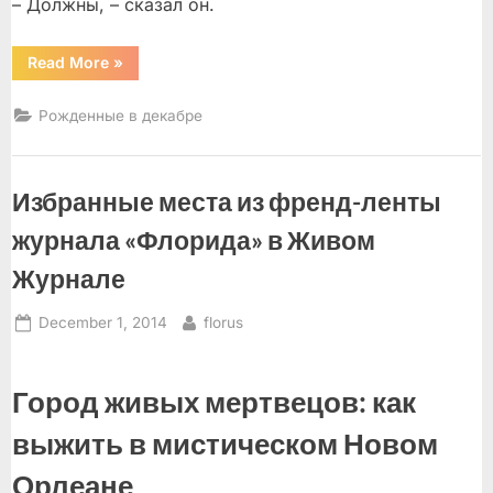
– Должны, – сказал он.
““Искренность
Read More
»
пастушки””
Рожденные в декабре
Избранные места из френд-ленты
журнала «Флорида» в Живом
Журнале
Posted
By
December 1, 2014
florus
on
Город живых мертвецов: как
выжить в мистическом Новом
Орлеане