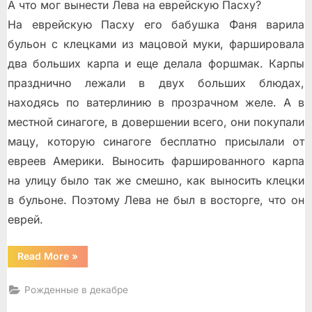
А что мог вынести Лева на еврейскую Пасху?
На еврейскую Пасху его бабушка Фаня варила
бульон с клецками из мацовой муки, фаршировала
два больших карпа и еще делала форшмак. Карпы
празднично лежали в двух больших блюдах,
находясь по ватерлинию в прозрачном желе. А в
местной синагоге, в довершении всего, они покупали
мацу, которую синагоге бесплатно присылали от
евреев Америки. Выносить фаршированного карпа
на улицу было так же смешно, как выносить клецки
в бульоне. Поэтому Лева не был в восторге, что он
еврей.
“Радж
Read More
»
Капур
и
Йом
Рожденные в декабре
Кируп”