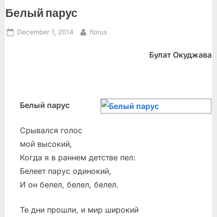
Живом
Белый парус
Журнале”
Posted
By
December 1, 2014
florus
on
Булат Окуджава
Белый парус
Срывался голос
мой высокий,
Когда я в раннем детстве пел:
Белеет парус одинокий,
И он белел, белел, белел.
Те дни прошли, и мир широкий