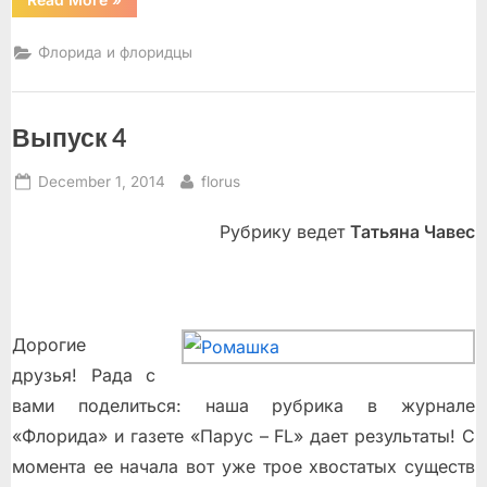
14”
Флорида и флоридцы
Выпуск 4
Posted
By
December 1, 2014
florus
on
Рубрику ведет
Татьяна Чавес
Дорогие
друзья! Рада с
вами поделиться: наша рубрика в журнале
«Флорида» и газете «Парус – FL» дает результаты! С
момента ее начала вот уже трое хвостатых существ