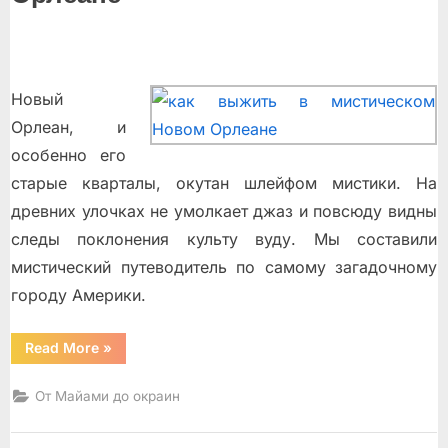
Новый
Орлеан, и
особенно его
старые кварталы, окутан шлейфом мистики. На
древних улочках не умолкает джаз и повсюду видны
следы поклонения культу вуду. Мы составили
мистический путеводитель по самому загадочному
городу Америки.
“Избранные
Read More
»
места
из
френд-
От Майами до окраин
ленты
журнала
«Флорида»
в