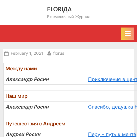
Skip
FLORIДА
to
Ежемесячный Журнал
content
Posted
By
February 1, 2021
florus
on
Между нами
Александр Росин
Приключения в цен
Наш мир
Александр Росин
Спасибо, дедушка Н
Путешествия с Андреем
Андрей Росин
Перу – путь к мечте