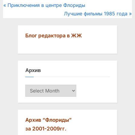
Post
P
Приключения в центре Флориды
r
N
Лучшие фильмы 1985 года
navigation
e
e
v
x
Блог редактора в ЖЖ
i
t
o
P
u
o
s
s
Архив
P
t
o
:
Архив
s
t
:
Архив “Флориды”
за 2001-2009гг.