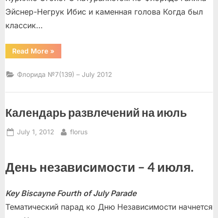
Эйснер-Негрук Ибис и каменная голова Когда был
классик…
“”
Read More
»
Флорида №7(139) – July 2012
Календарь развлечений на июль
Posted
By
July 1, 2012
florus
on
День независимости – 4 июля.
Key Biscayne Fourth of July Parade
Тематический парад ко Дню Независимости начнется