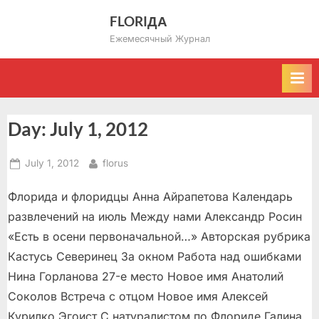
Skip
FLORIДА
to
Ежемесячный Журнал
content
Day:
July 1, 2012
Posted
By
July 1, 2012
florus
on
Флорида и флоридцы Анна Айрапетова Календарь
развлечений на июль Между нами Александр Росин
«Есть в осени первоначальной…» Авторская рубрика
Кастусь Северинец За окном Работа над ошибками
Нина Горланова 27-е место Новое имя Анатолий
Соколов Встреча с отцом Новое имя Алексей
Курилко Эгоист С натуралистом по Флориде Галина