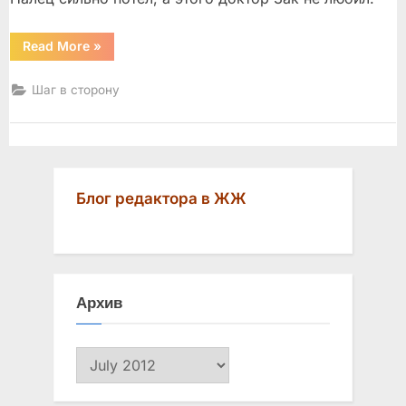
“Ищите
Read More
»
женщину”
Шаг в сторону
Блог редактора в ЖЖ
Архив
Архив