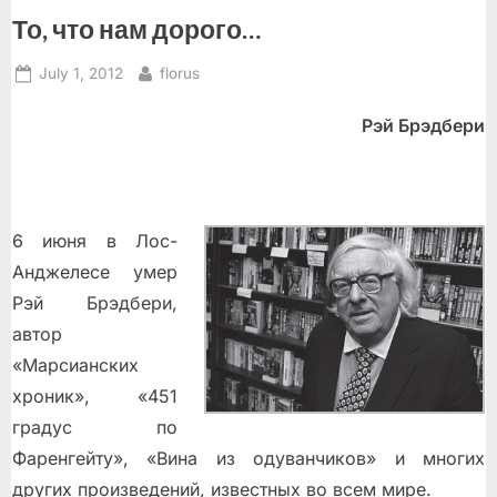
То, что нам дорого…
Posted
By
July 1, 2012
florus
on
Рэй Брэдбери
6 июня в Лос-
Анджелесе умер
Рэй Брэдбери,
автор
«Марсианских
хроник», «451
градус по
Фаренгейту», «Вина из одуванчиков» и многих
других произведений, известных во всем мире.