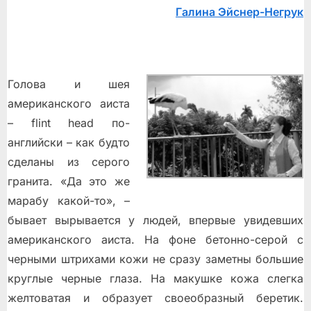
Гaлинa Эйcнeр-Нeгрук
Голова и шея
американского аиста
– flint head по-
английски – как будто
сделаны из серого
гранита. «Да это же
марабу какой-то», –
бывает вырывается у людей, впервые увидевших
американского аиста. На фоне бетонно-серой с
черными штрихами кожи не сразу заметны большие
круглые черные глаза. На макушке кожа слегка
желтоватая и образует своеобразный беретик.