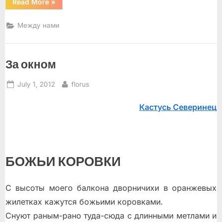
“«Есть
Read More
»
в
осени
первоначальной…»”
Между нами
За окном
Posted
By
July 1, 2012
florus
on
Кастусь Северинец
БОЖЬИ КОРОВКИ
С высоты моего балкона дворничихи в оранжевых
жилетках кажутся божьими коровками.
Снуют раным-рано туда-сюда с длинными мeтлами и