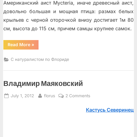
Американский аист Mycteria, иначе древесный аист,
довольно большая и мощная птица: размах белых
крыльев с черной оторочкой внизу достигает 1м 80
см, высота до 115 см, причем самцы крупнее самок.
“Ибис
Read More
»
и
каменная
голова”
С натуралистом по Флориде
Владимир Маяковский
Posted
By
on
July 1, 2012
florus
2 Comments
on
Владимир
Кастусь Северинец
Маяковский