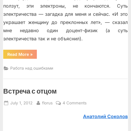
ползут, эти электроны, не кончаются. Суть
электричества — загадка для меня и сейчас. «И это
украшает женщину до преклонных лет», — сказал
мне недавно один доцент-физик (а суть
электричества так и не объяснил).
“27-
Read More
»
е
место”
Работа над ошибками
Встреча с отцом
Posted
By
on
July 1, 2012
florus
4 Comments
on
Встреча
Анатолий Соколов
с
отцом