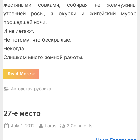
жестяными совками, собирая не жемчужины
утренней росы, а окурки и житейский мусор
прошедшей ночи.
И не летают.
Не потому, что бескрылые.
Некогда.
Слишком много земной работы.
“За
Read More
»
окном”
Авторская рубрика
27-е место
Posted
By
on
July 1, 2012
florus
2 Comments
on
27-
е