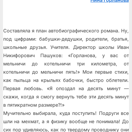
Нина Горланова
место
Составляла я план автобиографического романа. Ну,
под цифрами: бабушки-дедушки, родители, братья,
школьные друзья. Учителя. Директор школы Иван
Никифорович Пашуков: «Горланова, у вас от
мельничи до котельничи три километра, от
котельничи до мельничи пять!» Мои первые стихи,
как пыльца на крыльях бабочки, быстро облетели.
Первая любовь. «Я опоздал на десять минут —
скажи, когда я смогу вернуть тебе эти десять минут
в пятикратном размере?!»
Мучительно выбирала, куда поступить! Подруги все
шли на мехмат, а я физику вообще не понимала! До
сих пор удивляюсь, как по твердому проводнику они