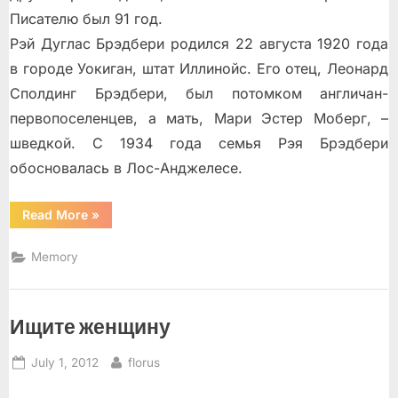
Писателю был 91 год.
Рэй Дуглас Брэдбери родился 22 августа 1920 года
в городе Уокиган, штат Иллинойс. Его отец, Леонард
Сполдинг Брэдбери, был потомком англичан-
первопоселенцев, а мать, Мари Эстер Моберг, –
шведкой. С 1934 года семья Рэя Брэдбери
обосновалась в Лос-Анджелесе.
“То,
Read More
»
что
нам
дорого…”
Memory
Ищите женщину
Posted
By
July 1, 2012
florus
on