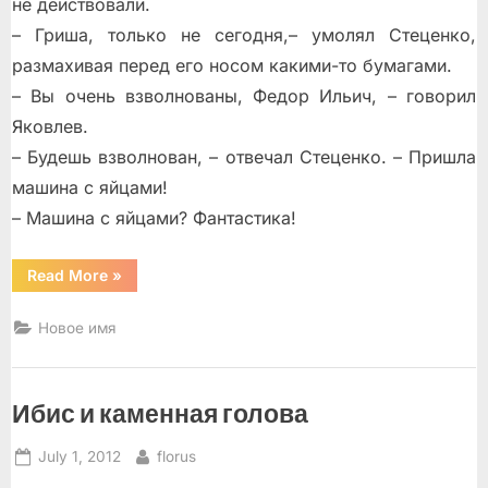
не действовали.
– Гриша, только не сегодня,– умолял Стеценко,
размахивая перед его носом какими-то бумагами.
– Вы очень взволнованы, Федор Ильич, – говорил
Яковлев.
– Будешь взволнован, – отвечал Стеценко. – Пришла
машина с яйцами!
– Машина с яйцами? Фантастика!
“Эгоист”
Read More
»
Новое имя
Ибис и каменная голова
Posted
By
July 1, 2012
florus
on