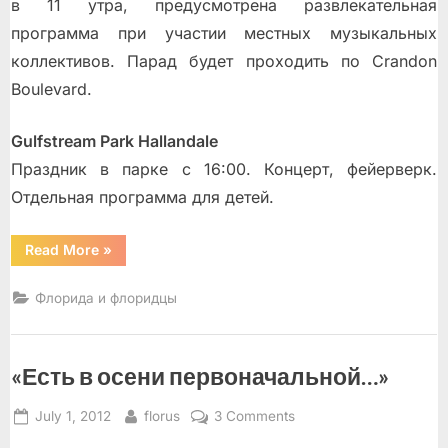
в 11 утра, предусмотрена развлекательная
программа при участии местных музыкальных
коллективов. Парад будет проходить по Crandon
Boulevard.
Gulfstream Park Hallandale
Праздник в парке с 16:00. Концерт, фейерверк.
Отдельная программа для детей.
“Календарь
Read More
»
развлечений
на
июль”
Флорида и флоридцы
«Есть в осени первоначальной…»
Posted
By
on
July 1, 2012
florus
3 Comments
on
«Есть