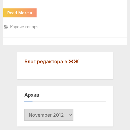
“Авторские
Read More
»
фразы
и
афоризмы”
Короче говоря
Блог редактора в ЖЖ
Архив
Архив