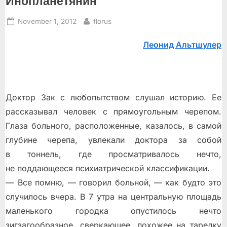
Инопланетянин
Posted
By
November 1, 2012
florus
on
Леонид Альтшулер
Доктор Зак с любопытством слушал историю. Ее
рассказывал человек с прямоугольным черепом.
Глаза больного, расположенные, казалось, в самой
глубине черепа, увлекали доктора за собой
в тоннель, где просматривалось нечто,
не поддающееся психиатрической классификации.
— Всe помню, — говорил больной, — как будто это
случилось вчера. В 7 утра на центральную площадь
маленького городка опустилось нечто
зигзагообразное, сверкающее, похожее на тарелку