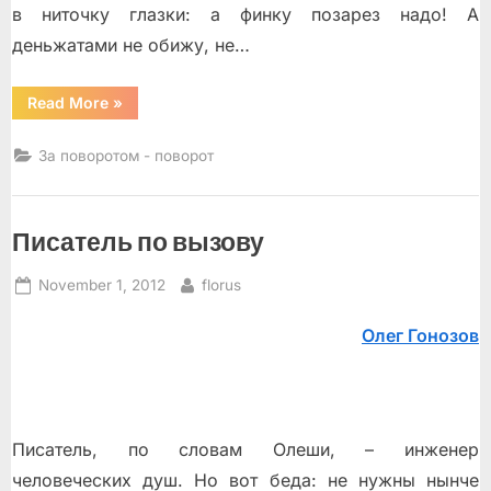
в ниточку глазки: а финку позарез надо! А
деньжатами не обижу, не…
“Казанский
Read More
»
бубен”
За поворотом - поворот
Писатель по вызову
Posted
By
November 1, 2012
florus
on
Олег Гонозов
Писатель, по словам Олеши, – инженер
человеческих душ. Но вот беда: не нужны нынче