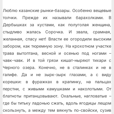
Люблю казанские рынки-базары. Особенно вещевые
толчки. Прежде их называли барахолками. В
Дербышках за кустами, как полуголая женщина,
стыдливо жалась Сорочка. И звала, срамная,
желанная, спасу нет! Власти ее огородили высоким
забором, как тюремную зону. На крохотном участке
трава вытоптана, весной и осенью под ногами –
чавк-чавк. И в той грязи кишат-ныряют тихари с
Черного озера. Конечно, не в сталинках и не в
галифе. Да и не зырк-зырк глазами, а с виду
корешки: в фуражках в крапинку, на пальцах
перстни, с живыми камушками и наколотыми. От
блатноты пританцовывают. Охальные, нагловатые –
где бы титьку ладонью сжать, вдоль ягодицы лещом
скользнуть, а между тем вякнуть по-свойски, сузив