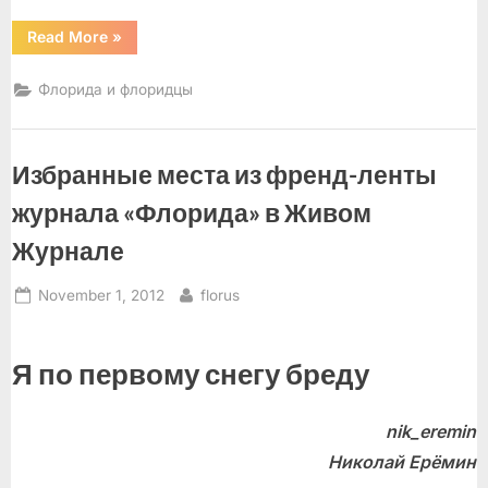
“Календарь
Read More
»
развлечений
на
ноябрь”
Флорида и флоридцы
Избранные места из френд-ленты
журнала «Флорида» в Живом
Журнале
Posted
By
November 1, 2012
florus
on
Я по первому снегу бреду
nik_eremin
Николай Ерёмин