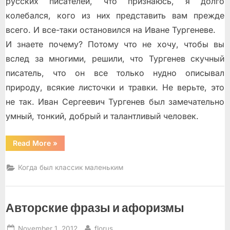
русских писателей, что признаюсь, я долго
колебался, кого из них представить вам прежде
всего. И все-таки остановился на Иване Тургеневе.
И знаете почему? Потому что не хочу, чтобы вы
вслед за многими, решили, что Тургенев скучный
писатель, что он все только нудно описывал
природу, всякие листочки и травки. Не верьте, это
не так. Иван Сергеевич Тургенев был замечательно
умный, тонкий, добрый и талантливый человек.
“Иван
Read More
»
Тургенев”
Когда был классик маленьким
Авторские фразы и афоризмы
Posted
By
November 1, 2012
florus