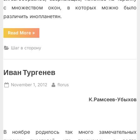
с множеством окон, в которых можно было
различить инопланетян.
“Инопланетянин”
Read More
»
Шаг в сторону
Иван Тургенев
Posted
By
November 1, 2012
florus
on
К.Рамсеев-Убыхов
В ноябре родилось так много замечательных