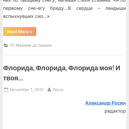
них по тающему снегу, напевая стихи Есенина: «Я по
первому сне-егу бреду…В сердце – ландыши
вспыхнувших сил…»
“Избранные
Read More
»
места
из
френд-
От Майами до окраин
ленты
журнала
«Флорида»
в
Живом
Флорида, Флорида, Флорида моя! И
Журнале”
твоя…
Posted
By
November 1, 2012
florus
on
Александр Росин
редактор