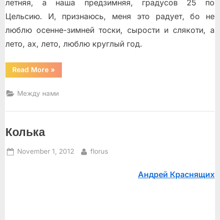
летняя, а наша предзимняя, градусов 25 по
Цельсию. И, признаюсь, меня это радует, бо не
люблю осенне-зимней тоски, сырости и слякоти, а
лето, ах, лето, люблю круглый год.
“Флорида,
Read More
»
Флорида,
Флорида
моя!
Между нами
И
твоя…”
Колька
Posted
By
November 1, 2012
florus
on
Андрей Краснящих