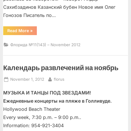
Сахибзадинов Казанский бубен Новое имя Олег
Гонозов Писатель по…
“”
Read More
»
Флорида №11(143) – November 2012
Календарь развлечений на ноябрь
Posted
By
November 1, 2012
florus
on
МУЗЫКА И ТАНЦЫ ПОД ЗВЕЗДАМИ!
Ежедневные концерты на пляже в Голливуде.
Hollywood Beach Theater
Every week, 7:30 p.m. – 9:00 p.m..
Information: 954-921-3404