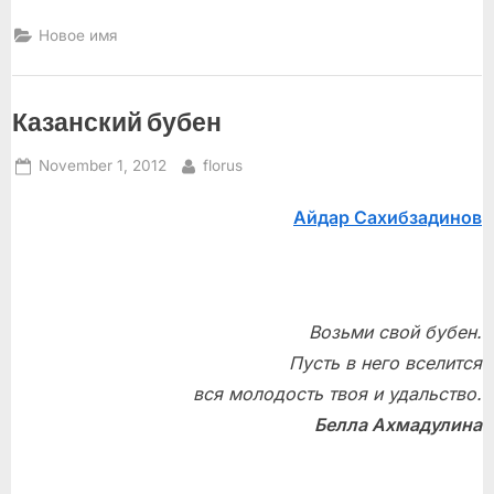
Новое имя
Казанский бубен
Posted
By
November 1, 2012
florus
on
Айдар Сахибзадинов
Возьми свой бубен.
Пусть в него вселится
вся молодость твоя и удальство.
Белла Ахмадулина