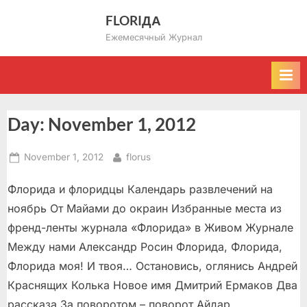
Skip
FLORIДА
to
Ежемесячный Журнал
content
Day:
November 1, 2012
Posted
By
November 1, 2012
florus
on
Флорида и флоридцы Календарь развлечений на
ноябрь От Майами до окраин Избранные места из
френд-ленты журнала «Флорида» в Живом Журнале
Между нами Александр Росин Флорида, Флорида,
Флорида моя! И твоя… Остановись, оглянись Андрей
Краснящих Колька Новое имя Дмитрий Ермаков Два
рассказа За поворотом – поворот Айдар