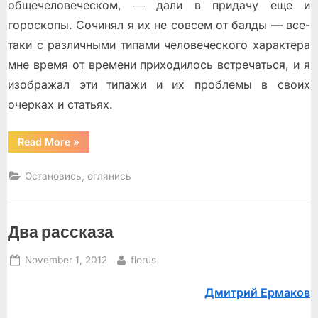
общечеловеческом, ― дали в придачу еще и
гороскопы. Сочинял я их не совсем от балды — все-
таки с различными типами человеческого характера
мне время от времени приходилось встречаться, и я
изображал эти типажи и их проблемы в своих
очерках и статьях.
“Колька”
Read More
»
Остановись, оглянись
Два рассказа
Posted
By
November 1, 2012
florus
on
Дмитрий Ермаков