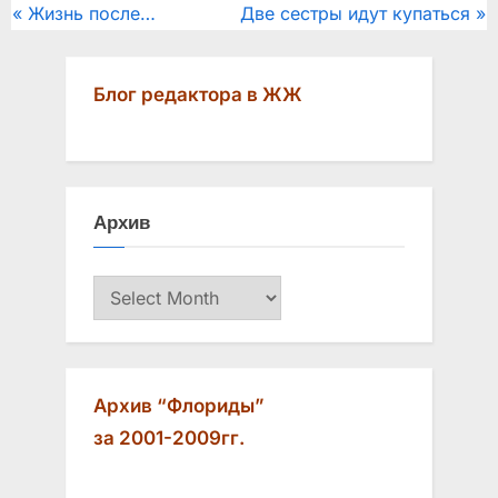
Post
P
N
Жизнь после…
Две сестры идут купаться
r
e
navigation
e
x
Блог редактора в ЖЖ
v
t
i
P
o
o
u
s
Архив
s
t
P
:
Архив
o
s
t
:
Архив “Флориды”
за 2001-2009гг.