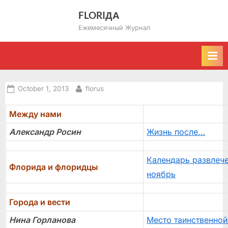
Skip
FLORIДА
to
Ежемесячный Журнал
content
Posted
By
October 1, 2013
florus
on
Между нами
Александр Росин
Жизнь после…
Календарь развлече
Флорида и флоридцы
ноябрь
Города и вести
Нина Горланова
Место таинственной