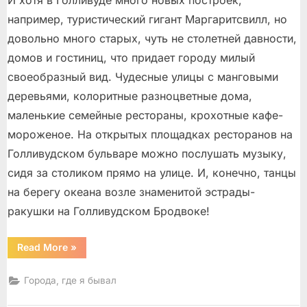
И хотя в Голливуде много новых построек,
например, туристический гигант Маргаритсвилл, но
довольно много старых, чуть не столетней давности,
домов и гостиниц, что придает городу милый
своеобразный вид. Чудесные улицы с манговыми
деревьями, колоритные разноцветные дома,
маленькие семейные рестораны, крохотные кафе-
мороженое. На открытых площадках ресторанов на
Голливудском бульваре можно послушать музыку,
сидя за столиком прямо на улице. И, конечно, танцы
на берегу океана возле знаменитой эстрады-
ракушки на Голливудском Бродвоке!
“Голливуд
Read More
»
/
Hollywood”
Города, где я бывал