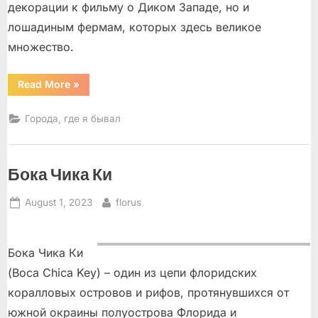
декорации к фильму о Диком Западе, но и
лошадиным фермам, которых здесь великое
множество.
“Дейви
Read More
»
/
Davie
–
Города, где я бывал
запад,
но
не
дикий”
Бока Чика Ки
Posted
By
August 1, 2023
florus
on
Бока Чика Ки
(Boca Chica Key) – один из цепи флоридских
коралловых островов и рифов, протянувшихся от
южной окраины полуострова Флорида и