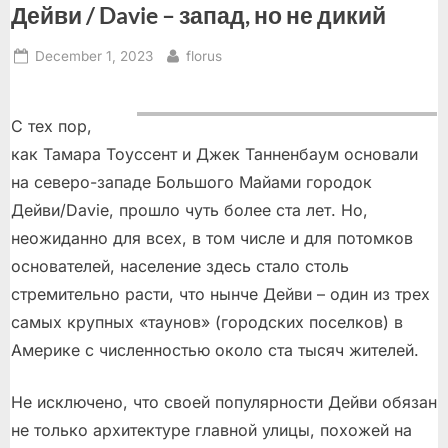
Дейви / Davie – запад, но не дикий
Posted
By
December 1, 2023
florus
on
С тех пор,
как Тамара Тоуссент и Джек Танненбаум основали
на северо-западе Большого Майами городок
Дейви/Davie, прошло чуть более ста лет. Нo,
неожиданно для всех, в том числе и для потомков
основателей, население здесь стало столь
стремительно расти, что нынче Дейви – один из трех
самых крупных «таунов» (городских поселков) в
Америке с численностью около ста тысяч жителей.
Не исключено, что своей популярности Дейви обязан
не только архитектуре главной улицы, похожей на