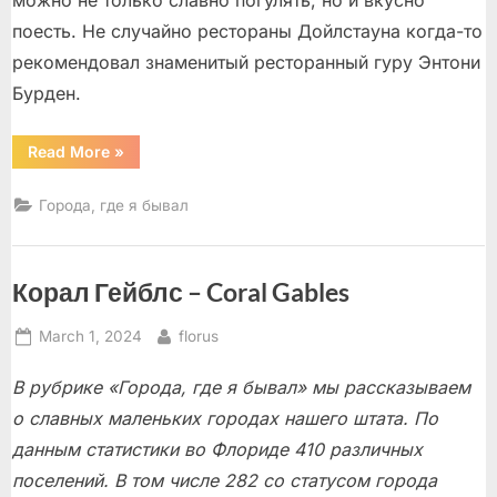
поесть. Не случайно рестораны Дойлстауна когда-то
рекомендовал знаменитый ресторанный гуру Энтони
Бурден.
“Дойлстаун
Read More
»
–
город
трех
Города, где я бывал
музеев”
Корал Гейблс – Coral Gables
Posted
By
March 1, 2024
florus
on
В рубрике «Города, где я бывал» мы рассказываем
о славных маленьких городах нашего штата. По
данным статистики во Флориде 410 различных
поселений. В том числе 282 со статусом города