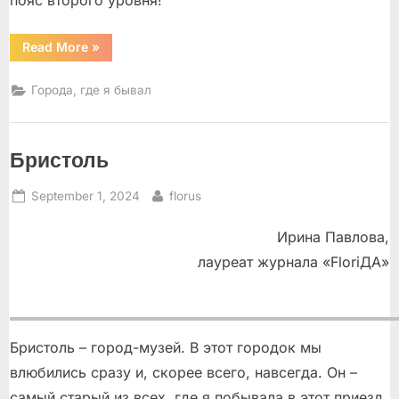
пояс второго уровня!
“Милфорд
Read More
»
–
город
силы”
Города, где я бывал
Бристоль
Posted
By
September 1, 2024
florus
on
Ирина Павлова,
лауреат журнала «FloriДА»
Бристоль – город-музей. В этот городок мы
влюбились сразу и, скорее всего, навсегда. Он –
самый старый из всех, где я побывала в этот приезд