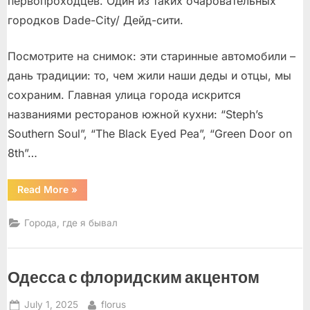
первопроходцев. Один из таких очаровательных
городков Dade-City/ Дейд-сити.
Посмотрите на снимок: эти старинные автомобили –
дань традиции: то, чем жили наши деды и отцы, мы
сохраним. Главная улица города искрится
названиями ресторанов южной кухни: “Steph’s
Southern Soul”, “The Black Eyed Pea”, “Green Door on
8th”…
“Старый
Read More
»
конь
борозды
не
Города, где я бывал
портит”
Одесса с флоридским акцентом
Posted
By
July 1, 2025
florus