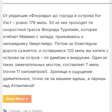
От редакции «Флориды» до города и острова Ки-
Уэст – ровно 178 миль. 50 из них проходят по
скоростной трассе Флорида Турнпайк, которая
огибает Майами с запада, прижимаясь к
заповеднику Эверглейдс. Потом за Хомстедом
дорога сужается, и оставшиеся 120 миль вы катите с
острова на остров – по дамбам и виадукам. Один из
таких замечательных мостов, составляет 7 миль
(почти 11 километров!). Зрелище и ощущение
удивительное, точно не на машине едешь, а паришь
над Атлантикой!
“Ки-
Read More
»
Уэст
–
город
Города, где я бывал