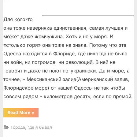
on
Для кого-то
она тоже наверняка единственная, самая лучшая и
может даже жемчужина. Хоть и не у моря. И
«столько горя» она тоже не знала. Потому что эта
Одесса находится в Флориде, где никогда не было
ни войн, ни погромов, ни революций. В ней не
говорят и даже не поют по-украински. Да и морe, a
точнее, – Мексиканский залив(Американский залив,
Флоридское море) от нашей Одессы не так чтобы
совсем рядом – километров десять, если по прямой.
“Одесса
Read More
»
с
флоридским
акцентом”
Города, где я бывал