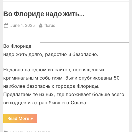
Во Флориде надо жить…
Posted
By
June 1, 2025
florus
on
Во Флориде
надо жить долго, радостно и безопасно.
Недавно на одном из сайтов, посвященных
криминальным событиям, были опубликованы 50
наиболее безопасных городов Флориды.
Предлагаем те из них, где проживает больше всего
выходцев из стран бывшего Союза.
“Во
Read More
»
Флориде
надо
жить…”