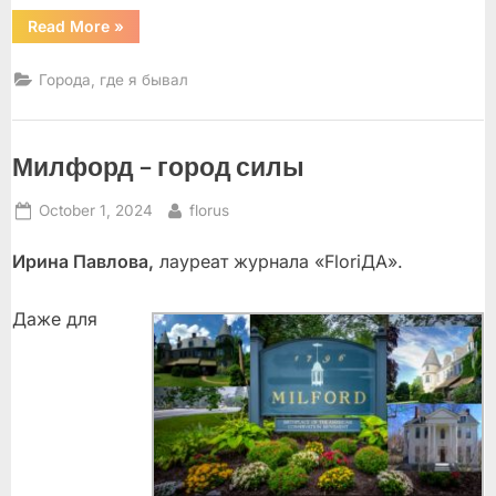
“Халландейл
Read More
»
–
Halland
–
Города, где я бывал
Hallandale
Beach”
Милфорд – город силы
Posted
By
October 1, 2024
florus
on
Ирина Павлова,
лауреат журнала «FloriДА».
Даже для