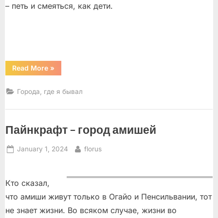
– петь и смеяться, как дети.
“У
Read More
»
природы
нет
плохой
Города, где я бывал
природы”
Пайнкрафт – город амишей
Posted
By
January 1, 2024
florus
on
Кто сказал,
что амиши живут только в Огайо и Пенсильвании, тот
не знает жизни. Во всяком случае, жизни во