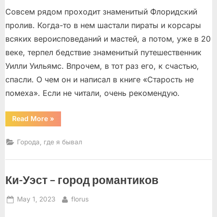
Совсем рядом проходит знаменитый Флоридский
пролив. Когда-то в нем шастали пираты и корсары
всяких вероисповеданий и мастей, а потом, уже в 20
веке, терпел бедствие знаменитый путешественник
Уилли Уильямс. Впрочем, в тот раз его, к счастью,
спасли. О чем он и написал в книге «Старость не
помеха». Если не читали, очень рекомендую.
“Эверглейдс-
Read More
»
Сити.
Чудо-
город
Города, где я бывал
на
чудо-
острове”
Ки-Уэст – город романтиков
Posted
By
May 1, 2023
florus
on