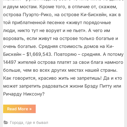
и двум мостам. Кроме того, в отличие от, скажем,
острова Пуэрто-Рико, на острове Ки-Бискейн, как в
той приблатненной песенке «живут порядочные
люди, никто тут не ворует и не пьет». А чего им
воровать, если живут на острове только богатые и
очень богатые. Средняя стоимость домов на Ки-
Бискейн – $1,669,543. Повторяю – средняя. А потому
14497 жителей острова платят за свои блага намного
больше, чем во всех других местах нашей страны.
Как говорится, красиво жить не запретишь! Да и кто
может запретить радоваться жизни Брэду Питту или
Ричарду Никсону?
“Остров
Read More
»
Ки-
Бискейн”
Города, где я бывал