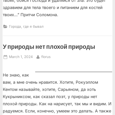
твоих; бойся Господа и удаляйся от зла: это будет
здравием для тела твоего и питанием для костей
твоих…” Притчи Соломона.
Города, где я бывал
У природы нет плохой природы
Posted
By
March 1, 2024
florus
on
Не знаю, как
вам, а мне очень нравится. Хотите, Рокуэллом
Кентом называйте, хотите, Сарьяном, да хоть
Кукрыниксом, как сказал поэт, у природы нет
плохой природы. Как на нарисует, так мы и видим. И
радуемся. Если, конечно, умеем это делать. А также