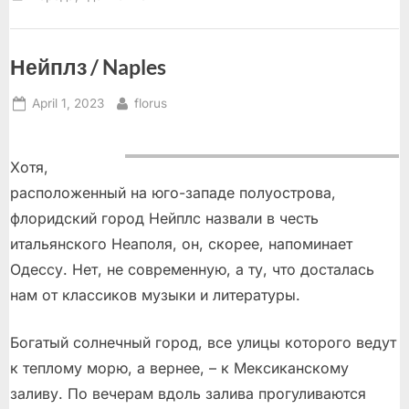
романтиков”
Нейплз / Naples
Posted
By
April 1, 2023
florus
on
Хотя,
расположенный на юго-западе полуострова,
флоридский город Нейплс назвали в честь
итальянского Неаполя, он, скорее, напоминает
Одессу. Нет, не современную, а ту, что досталась
нам от классиков музыки и литературы.
Богатый солнечный город, все улицы которого ведут
к теплому морю, а вернее, – к Мексиканскому
заливу. По вечерам вдоль залива прогуливаются