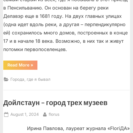
в Пенсильванию. Он основан на берегу реки
Делавэр еще в 1681 году. На двух главных улицах
(одна идет вдоль реки, а другая – перпендикулярно
ей) сохранилось много домов, построенных в конце
17 и в начале 18 века. Возможно, в них так и живут
потомки первопоселенцев.
“Бристоль”
Read More
»
Города, где я бывал
Дойлстаун – город трех музеев
Posted
By
August 1, 2024
florus
on
Ирина Павлова, лауреат журнала «FloriДА»