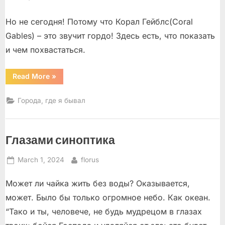
Но не сегодня! Потому что Корал Гейблс(Coral
Gables) – это звучит гордо! Здесь есть, что показать
и чем похвастаться.
“Корал
Read More
»
Гейблс
–
Coral
Города, где я бывал
Gables”
Глазами синоптика
Posted
By
March 1, 2024
florus
on
Может ли чайка жить без воды? Оказывается,
может. Было бы только огромное небо. Как океан.
“Тако и ты, человече, не будь мудрецом в глазах