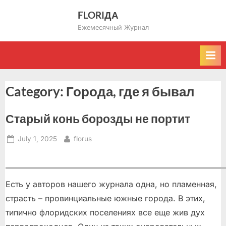
Skip
FLORIДА
to
Ежемесячный Журнал
content
Category:
Города, где я бывал
Старый конь борозды не портит
Posted
By
July 1, 2025
florus
on
Есть у авторов нашего журнала одна, но пламенная,
страсть – провинциальные южные города. В этих,
типично флоридских поселениях все еще жив дух