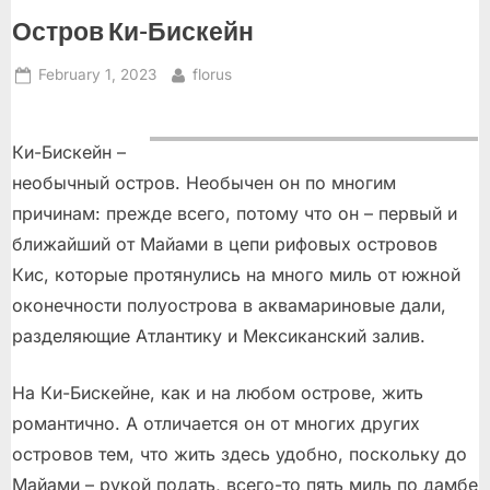
Остров Ки-Бискейн
Posted
By
February 1, 2023
florus
on
Ки-Бискейн –
необычный остров. Необычен он по многим
причинам: прежде всего, потому что он – первый и
ближайший от Майами в цепи рифовых островов
Кис, которые протянулись на много миль от южной
оконечности полуострова в аквамариновые дали,
разделяющие Атлантику и Мексиканский залив.
На Ки-Бискейне, как и на любом острове, жить
романтично. А отличается он от многих других
островов тем, что жить здесь удобно, поскольку до
Майами – рукой подать, всего-то пять миль по дамбе