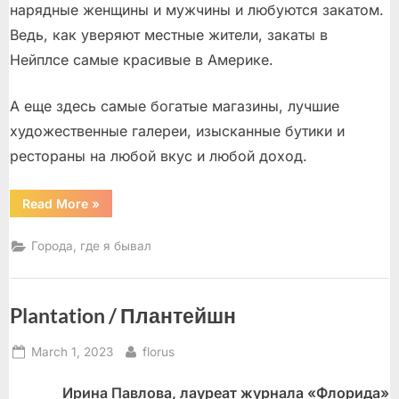
нарядные женщины и мужчины и любуются закатом.
Ведь, как уверяют местные жители, закаты в
Нейплсе самые красивые в Америке.
А еще здесь самые богатые магазины, лучшие
художественные галереи, изысканные бутики и
рестораны на любой вкус и любой доход.
“Нейплз
Read More
»
/
Naples”
Города, где я бывал
Plantation / Плантейшн
Posted
By
March 1, 2023
florus
on
Ирина Павлова, лауреат журнала «Флорида»