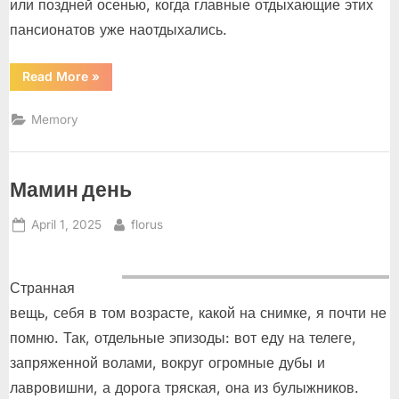
или поздней осенью, когда главные отдыхающие этих
пансионатов уже наотдыхались.
“Вдалеке
Read More
»
от
эстрады”
Memory
Мамин день
Posted
By
April 1, 2025
florus
on
Странная
вещь, себя в том возрасте, какой на снимке, я почти не
помню. Так, отдельные эпизоды: вот еду на телеге,
запряженной волами, вокруг огромные дубы и
лавровишни, а дорога тряская, она из булыжников.