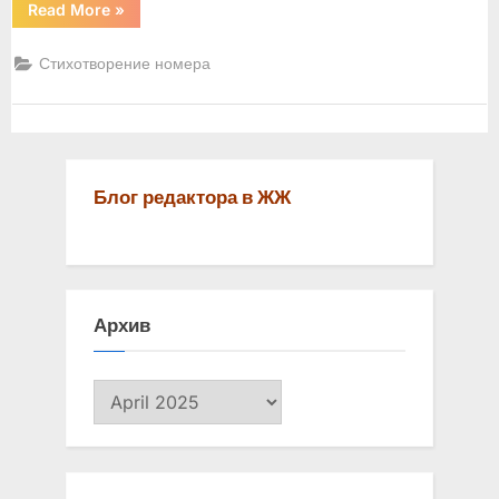
“Моллюск”
Read More
»
Стихотворение номера
Блог редактора в ЖЖ
Архив
Архив