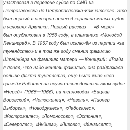
участвовал в перегоне судов по СМП из
Петрозаводска до Петропавловска-Камчатского. Это
был первый в истории переход каравана малых судов
в условиях Арктики. Первый рассказ — «В море» —
был опубликован в 1956 году, в альманахе «Молодой
Ленинград». В 1957 году был исключён из партии «за
тунеядство» и в том же году сменил фамилию
Штейнберг на фамилию матери — Конецкий: «Тогда
я понял, что надо менять фамилию, она раздражала
больше факта тунеядства, ещё было живо дело
врачей» Работал на научно-исследовательском судне
«Нерей» (1965—1966), на теплоходах «Вацлав
Воровский», «Челюскинец», «Невель», «Пионер
Выборга», «Новодружеск», «Ладогалес»,
«Костромалес», «Ломоносово», «Эстония»,
«Северолес», «Индига», «Лигово», «Кингисепп»,