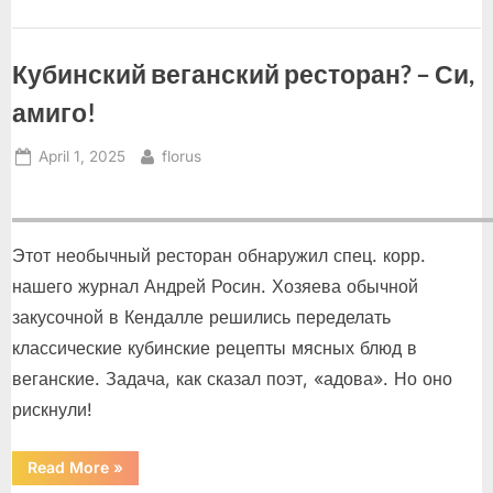
Кубинский веганский ресторан? – Си,
амиго!
Posted
By
April 1, 2025
florus
on
Этот необычный ресторан обнаружил спец. корр.
нашего журнал Андрей Росин. Хозяева обычной
закусочной в Кендалле решились переделать
классические кубинские рецепты мясных блюд в
веганские. Задача, как сказал поэт, «адова». Но оно
рискнули!
“Кубинский
Read More
»
веганский