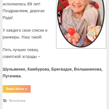
исполнилось 89 лет!
Поздравляем, дорогая
Рада!
У каждого свои списки и
ранжиры. Наш такой:
Пять лучших певиц
советской эстрады –
Шульженко, Камбурова, Брегвадзе, Волшанинова,
Пугачева
.
“Рада
Read More
»
людям,
рада
песням,
Эксклюзив
рада
жизни
–