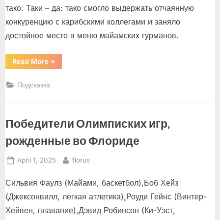
тако. Таки – да: тако смогло выдержать отчаянную
конкуренцию с карибскими коллегами и заняло
достойное место в меню майамских гурманов.
“Так
Read More
»
таки
тако!”
Подсказка
Победители Олимписких игр,
рожденные во Флориде
Posted
By
April 1, 2025
florus
on
Сильвия Фаулз (Майами, баскетбол),Боб Хейз
(Джексонвилл, легкая атлетика),Роуди Гейнс (Винтер-
Хейвен, плавание),Дэвид Робинсон (Ки-Уэст,