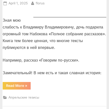
Posted
By
April 1, 2025
florus
on
Зная мою
слабость к Владимиру Владимировичу, дочь подарила
огромный том Набокова «Полное собрание рассказов».
Книга тем более ценная, что многие тексты
публикуются в ней впервые.
Например, рассказ «Говорим по-русски».
Замечательный! В нем есть и такая славная история:
“«Говорим
Read More
»
по-
русски»”
Апрельские тезисы