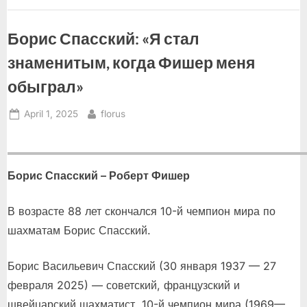
Борис Спасский: «Я стал
знаменитым, когда Фишер меня
обыграл»
Posted
By
April 1, 2025
florus
on
Борис Спасский – Роберт Фишер
В возрасте 88 лет скончался 10-й чемпион мира по
шахматам Борис Спасский.
Борис Васильевич Спасский (30 января 1937 — 27
февраля 2025) — советский, французский и
швейцарский шахматист, 10-й чемпион мира (1969—