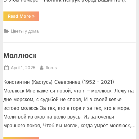
“Галина
Read More
»
Негрук”
Цветы у дома
Моллюск
Posted
By
April 1, 2025
florus
on
Константин (Кастусь) Северинец (1952 – 2021)
Моллюск Мне кажется порой, что я – моллюск, Лежу на
дне морском, с судьбой не споря, И в своей келье
истово молюсь За тех, кто в горе и за тех, кто в море.
Молитвой из оков на волю рвусь, Из заточенья
мрачного покоя, Чтоб вы могли, когда умрёт моллюск,…