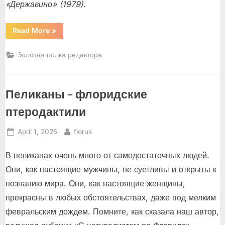
«Державино» (1979).
“Виктор
Read More
»
Конецкий
(Штейнберг)
6
Золотая полка редактора
Июня
1929
—
30
Марта
Пеликаны – флоридские
2002.”
птеродактили
Posted
By
April 1, 2025
florus
on
В пеликанах очень много от самодостаточных людей.
Они, как настоящие мужчины, не суетливы и открыты к
познанию мира. Они, как настоящие женщины,
прекрасны в любых обстоятельствах, даже под мелким
февральским дождем. Помните, как сказала наш автор,