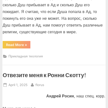
сколько Душ прибывает в Ад и сколько Душ его
покидает. Я считаю, что если Душа попала в Ад, то
покинуть его она уже не может. На вопрос, сколько
Душ прибывает в Ад, нам помогут ответить различные
религии, существующие сегодня в мире.
“Мы
Read More
»
спасены!
Научно
доказано,
Прикладная теология
что
Ада
больше
нет!”
Отвезите меня к Ронни Скотту!
Posted
By
April 1, 2025
florus
on
Андрей Росин
, наш спец. корр.