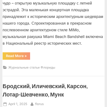
чудо – открытую музыкальную площадку с летней
эстрадой. Эта маленькая концертная площадка
принадлежит к историческим архитектурным шедеврам
нашего города. Спроектированная в прекрасном
послевоенном архитектурном стиле MiMo,
музыкальная ракушка Miami Beach Bandshell включена
в Национальный реестр исторических мест.
“Miami
Read More
»
Beach
Bandshell
–
Журнальные статьи Флориды
музыкальная
ракушка”
Бродский, Иличевский, Карсон,
Лотар-Шевченко, Мунк
Posted
By
April 1, 2025
florus