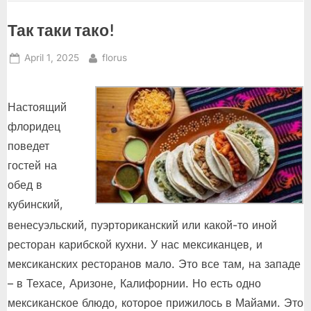
Рада
Волшанинова”
Так таки тако!
Posted
By
April 1, 2025
florus
on
Настоящий
флоридец
поведет
гостей на
обед в
кубинский,
венесуэльский, пуэрториканский или какой-то иной
ресторан карибской кухни. У нас мексиканцев, и
мексиканских ресторанов мало. Это все там, на западе
– в Техасе, Аризоне, Калифорнии. Но есть одно
мексиканское блюдо, которое прижилось в Майами. Это