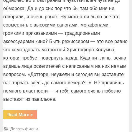
обморока. Да и до сих пор что бы там обо мне ни
говорили, я очень робок. Ну можно ли было всё это
совместить с высокими сапогами, мегафонами,
громкими приказаниями — традиционными
аксессуарами кино? Быть режиссером — это все равно
что командовать матросней Христофора Колумба,
которая требует повернуть назад. Куда ни глянь, вечно
видишь лица осветителей с написанным на них немым
вопросом: «Дотторе, неужели и сегодня вы заставите
нас торчать здесь до самого вечера?..». Не проявишь
немного властности — и тебя самого очень любезно
выставят из павильона.
“Федерико
Read More
»
Феллини
105!”
Делать фильм