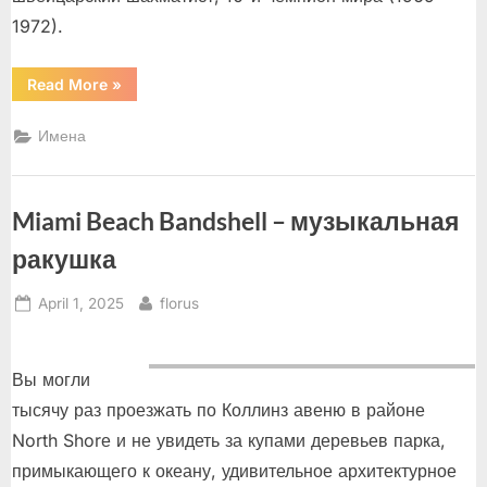
1972).
“Борис
Read More
»
Спасский:
«Я
стал
Имена
знаменитым,
когда
Фишер
меня
обыграл»”
Miami Beach Bandshell – музыкальная
ракушка
Posted
By
April 1, 2025
florus
on
Вы могли
тысячу раз проезжать по Коллинз авеню в районе
North Shorе и не увидеть за купами деревьев парка,
примыкающего к океану, удивительное архитектурное