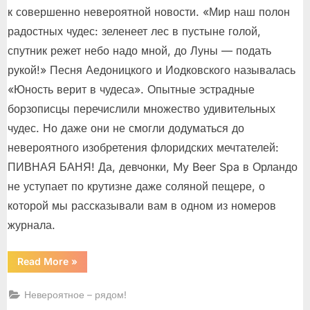
к совершенно невероятной новости. «Мир наш полон
радостных чудес: зеленеет лес в пустыне голой,
спутник режет небо надо мной, до Луны — подать
рукой!» Песня Аедоницкого и Иодковского называлась
«Юность верит в чудеса». Опытные эстрадные
борзописцы перечислили множество удивительных
чудес. Но даже они не смогли додуматься до
невероятного изобретения флоридских мечтателей:
ПИВНАЯ БАНЯ! Да, девчонки, My Beer Spa в Орландо
не уступает по крутизне даже соляной пещере, о
которой мы рассказывали вам в одном из номеров
журнала.
“Мир
Read More
»
наш
полон
радостных
Невероятное – рядом!
чудес!”