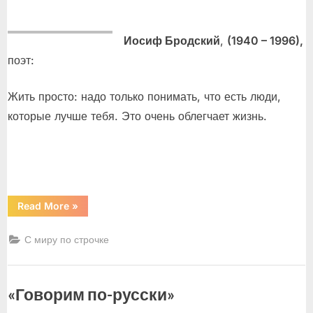
on
Иосиф Бродский
,
(1940 – 1996),
поэт:
Жить просто: надо только понимать, что есть люди,
которые лучше тебя. Это очень облегчает жизнь.
“Бродский,
Read More
»
Иличевский,
Карсон,
Лотар-
С миру по строчке
Шевченко,
Мунк”
«Говорим по-русски»