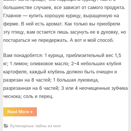
большинстве случаев, все зависит от самого продукта.
Главное — купить хорошую курицу, выращенную на
ферме. В ней есть аромат. Как только вы приобрели
эту птицу, вам остается лишь засунуть ее в духовку, но
постараться не передержать. А вот и мой способ.
Вам понадобятся: 1 курица, приблизительный вес 1,5
кг; 1 лимон; оливковое масло; 2–4 небольших клубня
картофеля, каждый клубень должен быть очищен и
разрезан на 8 частей; 1 большая луковица,
разрезанная на 6 частей; 3 или 4 неочищенные зубчика
чеснока; соль и перец.
“Жареная
Read More
»
курица
с
картофелем,
Кулинарные тайны из книг
луком