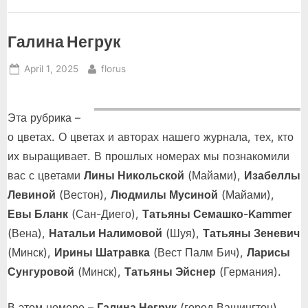
и
чесноком”
Галина Негрук
Posted
By
April 1, 2025
florus
on
Эта рубрика –
о цветах. О цветах и авторах нашего журнала, тех, кто
их выращивает. В прошлых номерах мы познакомили
вас с цветами
Лины Никольской
(Майами),
Изабеллы
Левиной
(Вестон),
Людмилы Мусиной
(Майами),
Евы Бланк
(Сан-Диего),
Татьяны Семашко-Kammer
(Вена),
Натальи Налимовой
(Шуя),
Татьяны Зеневич
(Минск),
Ирины Шатравка
(Вест Палм Бич),
Ларисы
Сунгуровой
(Минск),
Татьяны Эйснер
(Германия).
В этом номере –
Галина Негрук
(город Вашингтон).