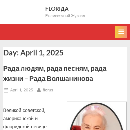
Skip
FLORIДА
to
Ежемесячный Журнал
content
Day:
April 1, 2025
Рада людям, рада песням, рада
жизни – Рада Волшанинова
Posted
By
April 1, 2025
florus
on
Великой советской,
американской и
флоридской певице