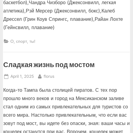
баскетбол),Чандра Чизборо (Джексонвилл, легкая
атлетика),Рэй Мерсер (Джексонвилл, бокс),Калеб
Дрессел (Грин Коув Спрингс, плавание),Райан Лохте
(Гейнсвилл, плавание)
О, спорт, ты!
Сладкая жизнь под мостом
Posted
By
April 1, 2025
florus
on
Когда-то Тампа была столицей пиратов. С тех пор
прошло много веков и город на Мексиканском заливе
стал одним из самых привлекательных для туристов со
всего мира. Настолько привлекательным, что если вас
зовут под мост, вы идете без опаски, зная: ваши часы и
кошелек останутся при вас. Впрочем, кошелек может