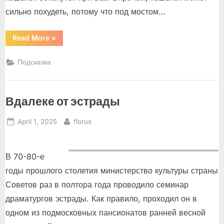
сильно похудеть, потому что под мостом…
“Сладкая
Read More
»
жизнь
под
мостом”
Подсказка
Вдалеке от эстрады
Posted
By
April 1, 2025
florus
on
В 70-80-е
годы прошлого столетия министерство культуры страны
Советов раз в полтора года проводило семинар
драматургов эстрады. Как правило, проходил он в
одном из подмосковных пансионатов ранней весной