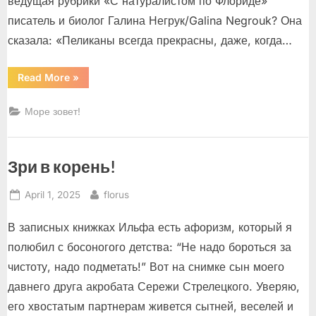
ведущая рубрики «С натуралистом по Флориде»
писатель и биолог Галина Негрук/Galina Negrouk? Она
сказала: «Пеликаны всегда прекрасны, даже, когда…
“Пеликаны
Read More
»
–
флоридские
птеродактили”
Море зовет!
Зри в корень!
Posted
By
April 1, 2025
florus
on
В записных книжках Ильфа есть афоризм, который я
полюбил с босоногого детства: “Не надо бороться за
чистоту, надо подметать!” Вот на снимке сын моего
давнего друга акробата Сережи Стрелецкого. Уверяю,
его хвостатым партнерам живется сытней, веселей и