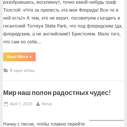
разобравшись, воскликнут, точно какой-нибудь граф
Толстой: «Что за прелесть эта моя Флорида! Все-то в
ней есть!» А тем, кто не верит, посоветуем съездить в
гигантский Torreya State Park, что под флоридским (да,
флоридским, а не английским!) Бристолем. Мало того,
что сам по себе…
“Монгольские
Read More
»
юрты
в
флоридском
В один абзац
Бристоле”
Мир наш полон радостных чудес!
Posted
By
April 1, 2025
florus
on
Начну с песни, чтобы плавно перейти