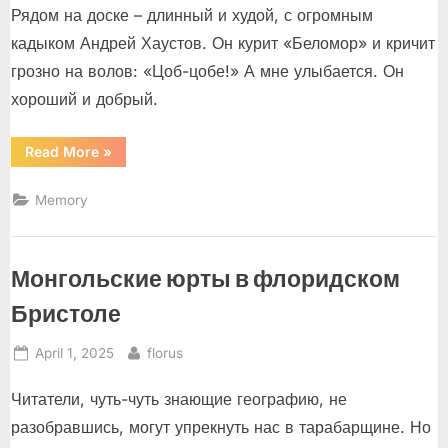
Рядом на доске – длинный и худой, с огромным
кадыком Андрей Хаустов. Он курит «Беломор» и кричит
грозно на волов: «Цоб-цобе!» А мне улыбается. Он
хороший и добрый.
“Мамин
Read More
»
день”
Memory
Монгольские юрты в флоридском
Бристоле
Posted
By
April 1, 2025
florus
on
Читатели, чуть-чуть знающие географию, не
разобравшись, могут упрекнуть нас в тарабарщине. Но