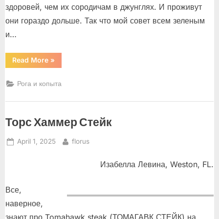
здоровей, чем их сородичам в джунглях. И проживут
они гораздо дольше. Так что мой совет всем зеленым
и…
“Зри
Read More
»
в
корень!”
Рога и копыта
Торс Хаммер Стейк
Posted
By
April 1, 2025
florus
on
Изабелла Левина, Weston, FL.
Все,
наверное,
знают про Tomahawk steak (ТОМАГАВК СТЕЙК) на