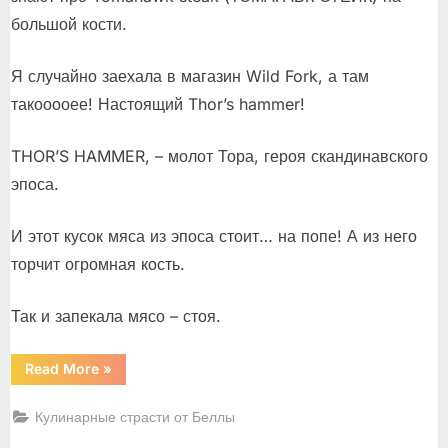
большой кости.
Я случайно заехала в магазин Wild Fork, а там
такооооее! Настоящий Thor’s hammer!
THOR’S HAMMER, – молот Тора, героя скандинавского
эпоса.
И этот кусок мяса из эпоса стоит… на попе! А из него
торчит огромная кость.
Так и запекала мясо – стоя.
“Торс
Read More
»
Хаммер
Стейк”
Кулинарные страсти от Беллы