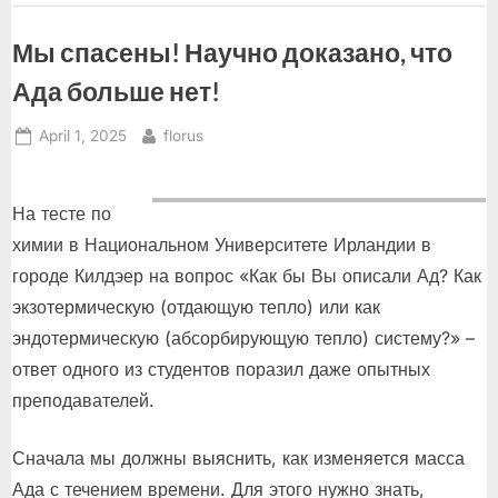
Мы спасены! Научно доказано, что
Ада больше нет!
Posted
By
April 1, 2025
florus
on
На тесте по
химии в Национальном Университете Ирландии в
городе Килдэер на вопрос «Как бы Вы описали Ад? Как
экзотермическую (отдающую тепло) или как
эндотермическую (абсорбирующую тепло) систему?» –
ответ одного из студентов поразил даже опытных
преподавателей.
Сначала мы должны выяснить, как изменяется масса
Ада с течением времени. Для этого нужно знать,