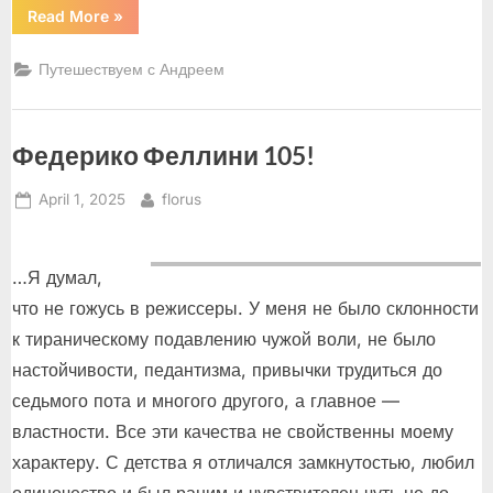
“Отвезите
Read More
»
меня
к
Ронни
Путешествуем с Андреем
Скотту!”
Федерико Феллини 105!
Posted
By
April 1, 2025
florus
on
…Я думал,
что не гожусь в режиссеры. У меня не было склонности
к тираническому подавлению чужой воли, не было
настойчивости, педантизма, привычки трудиться до
седьмого пота и многого другого, а главное —
властности. Все эти качества не свойственны моему
характеру. С детства я отличался замкнутостью, любил
одиночество и был раним и чувствителен чуть не до