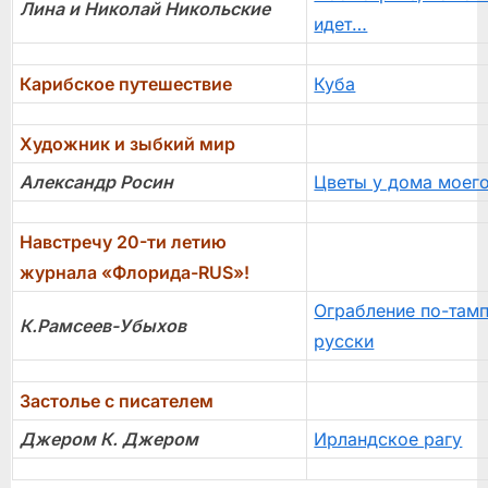
Лина и Николай Никольские
идет…
Карибское путешествие
Куба
Художник и зыбкий мир
Александр Росин
Цветы у дома моег
Навстречу 20-ти летию
журнала «Флорида-RUS»!
Ограбление по-тамп
К.Рамсеев-Убыхов
русски
Застолье с писателем
Джером К. Джером
Ирландское рагу