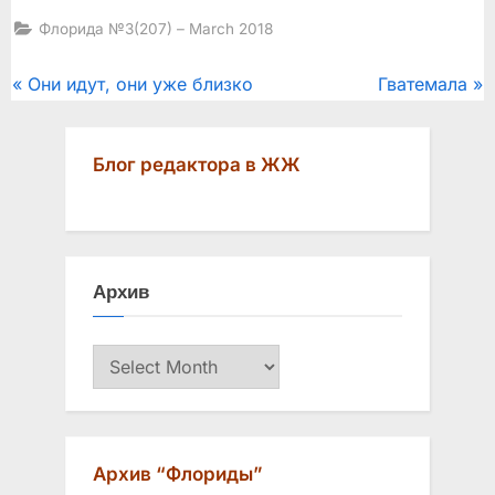
Флорида №3(207) – March 2018
Post
P
N
Они идут, они уже близко
Гватемала
r
e
navigation
e
x
Блог редактора в ЖЖ
v
t
i
P
o
o
u
s
Архив
s
t
P
:
Архив
o
s
t
:
Архив “Флориды”