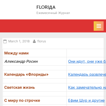
Skip
FLORIДА
to
Ежемесячный Журнал
content
Posted
By
March 1, 2018
florus
on
Между нами
Александр Росин
Они идут, они уже 
Календарь «Флориды»
Календарь развлеч
Светская жизнь
Как замечательно н
С миру по строчке
Ефим Шур и другие