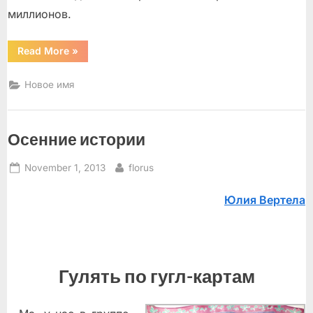
миллионов.
“Ангелы
Read More
»
и
дамы”
Новое имя
Осенние истории
Posted
By
November 1, 2013
florus
on
Юлия Вертела
Гулять по гугл-картам