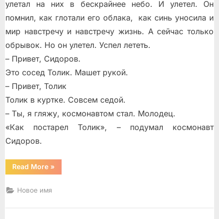
улетал на них в бескрайнее небо. И улетел. Он
помнил, как глотали его облака, как синь уносила и
мир навстречу и навстречу жизнь. А сейчас только
обрывок. Но он улетел. Успел лететь.
– Привет, Сидоров.
Это сосед Толик. Машет рукой.
– Привет, Толик
Толик в куртке. Совсем седой.
– Ты, я гляжу, космонавтом стал. Молодец.
«Как постарел Толик», – подумал космонавт
Сидоров.
“Космонавт
Read More
»
Сидоров
и
другие
Новое имя
рассказы”