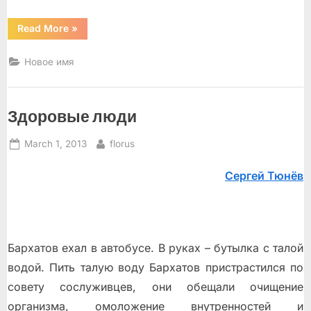
“Два
Read More
»
Рассказа”
Новое имя
Здоровые люди
Posted
By
March 1, 2013
florus
on
Сергей Тюнёв
Бархатов ехал в автобусе. В руках – бутылка с талой
водой. Пить талую воду Бархатов пристрастился по
совету сослуживцев, они обещали очищение
организма, омоложение внутренностей и