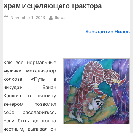
Храм Исцеляющего Трактора
Posted
By
November 1, 2013
florus
on
Константин Нилов
Как все нормальные
мужики механизатор
колхоза «Путь в
никуда» Банан
Кошкин в пятницу
вечером позволил
себе расслабиться.
Если быть до конца
честным, выпивал он