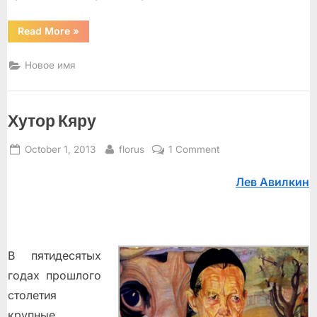
“Две
Read More
»
сестры
идут
купаться”
Новое имя
Хутор Кяру
Posted
By
on
October 1, 2013
florus
1 Comment
on
Хутор
Лев Авилкин
Кяру
В пятидесятых
годах прошлого
столетия
крупные