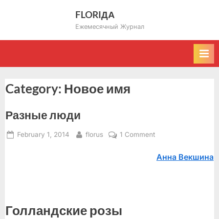
Skip
FLORIДА
to
Ежемесячный Журнал
content
Category:
Новое имя
Разные люди
Posted
By
on
February 1, 2014
florus
1 Comment
on
Разные
Анна Векшина
люди
Голландские розы