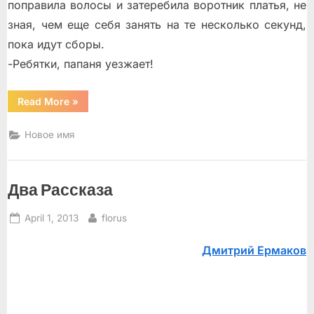
поправила волосы и затеребила воротник платья, не
зная, чем ещe себя занять на те несколько секунд,
пока идут сборы.
-Ребятки, папаня уезжает!
“Перевоз”
Read More
»
Новое имя
Два Рассказа
Posted
By
April 1, 2013
florus
on
Дмитрий Ермаков