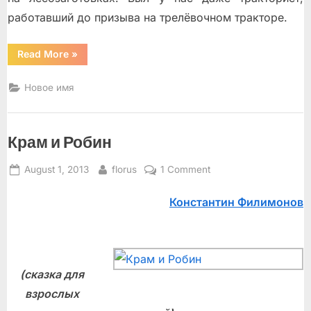
работавший до призыва на трелёвочном тракторе.
“Хутор
Read More
»
Кяру”
Новое имя
Крам и Робин
Posted
By
on
August 1, 2013
florus
1 Comment
on
Крам
Константин Филимонов
и
Робин
(сказка для
взрослых