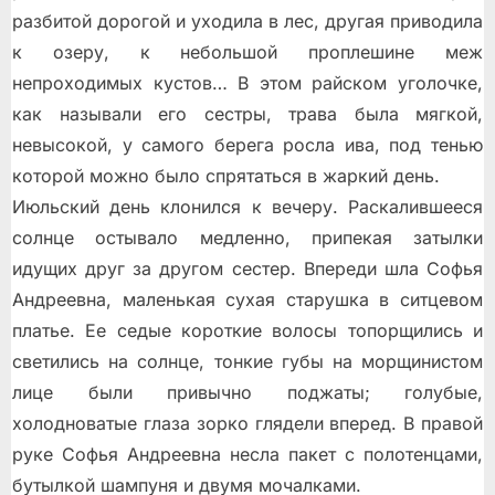
разбитой дорогой и уходила в лес, другая приводила
к озеру, к небольшой проплешине меж
непроходимых кустов… В этом райском уголочке,
как называли его сестры, трава была мягкой,
невысокой, у самого берега росла ива, под тенью
которой можно было спрятаться в жаркий день.
Июльский день клонился к вечеру. Раскалившееся
солнце остывало медленно, припекая затылки
идущих друг за другом сестер. Впереди шла Софья
Андреевна, маленькая сухая старушка в ситцевом
платье. Ее седые короткие волосы топорщились и
светились на солнце, тонкие губы на морщинистом
лице были привычно поджаты; голубые,
холодноватые глаза зорко глядели вперед. В правой
руке Софья Андреевна несла пакет с полотенцами,
бутылкой шампуня и двумя мочалками.