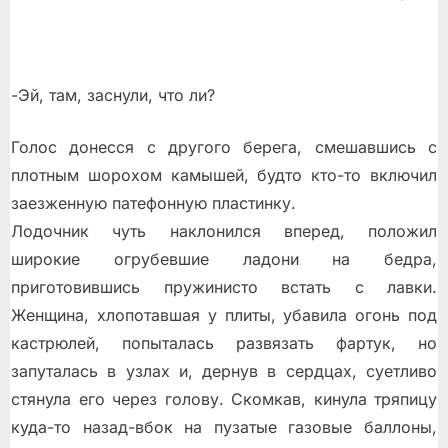
-Эй, там, заснули, что ли?
Голос донeсся с другого берега, смешавшись с
плотным шорохом камышей, будто кто-то включил
заезженную патефонную пластинку.
Лодочник чуть наклонился вперeд, положил
широкие огрубевшие ладони на бeдра,
приготовившись пружинисто встать с лавки.
Женщина, хлопотавшая у плиты, убавила огонь под
кастрюлей, попыталась развязать фартук, но
запуталась в узлах и, дeрнув в сердцах, суетливо
стянула его через голову. Скомкав, кинула тряпицу
куда-то назад-вбок на пузатые газовые баллоны,