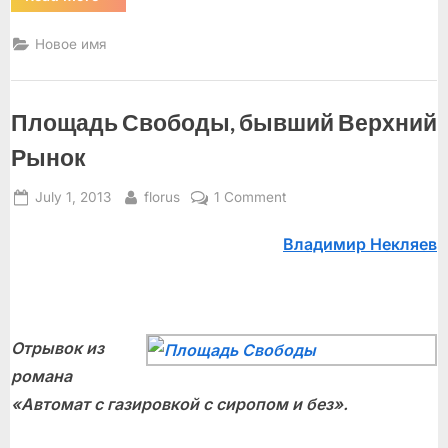
рассказа”
Новое имя
Площадь Свободы, бывший Верхний
Рынок
Posted
By
on
July 1, 2013
florus
1 Comment
on
Площадь
Владимир Некляев
Свободы,
бывший
Верхний
Рынок
Отрывок из
романа
«Автомат с газировкой с сиропом и без».