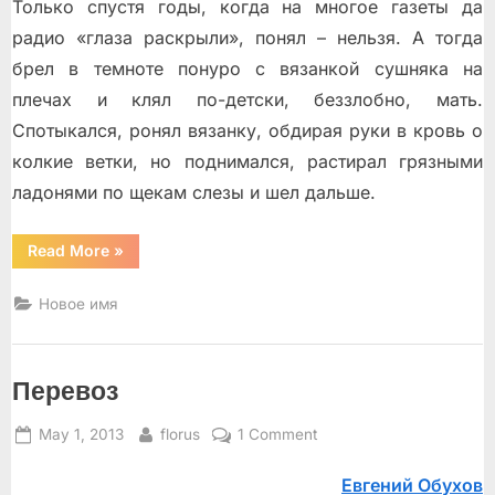
Только спустя годы, когда на многое газеты да
радио «глаза раскрыли», понял – нельзя. А тогда
брел в темноте понуро с вязанкой сушняка на
плечах и клял по-детски, беззлобно, мать.
Спотыкался, ронял вязанку, обдирая руки в кровь о
колкие ветки, но поднимался, растирал грязными
ладонями по щекам слезы и шел дальше.
“Дрова”
Read More
»
Новое имя
Перевоз
Posted
By
on
May 1, 2013
florus
1 Comment
on
Перевоз
Евгений Обухов