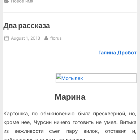
Новое имя
Два рассказа
Posted
By
August 1, 2013
florus
on
Галина Дробот
Марина
Картошка, по обыкновению, была прескверной, но,
кроме нее, Чурсин ничего готовить не умел. Витька
из вежливости съел пару вилок, отставил и,
собравшись с духом, признался: