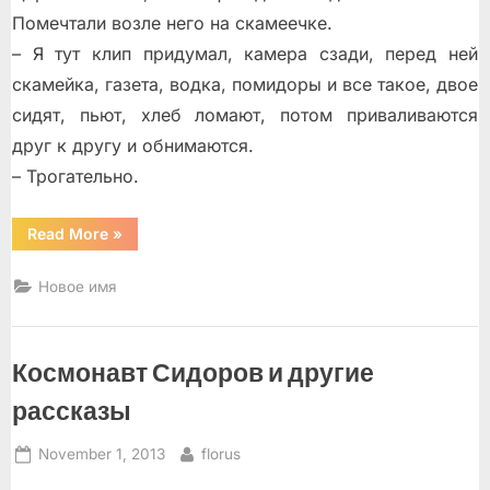
Помечтали возле него на скамеечке.
– Я тут клип придумал, камера сзади, перед ней
скамейка, газета, водка, помидоры и все такое, двое
сидят, пьют, хлеб ломают, потом приваливаются
друг к другу и обнимаются.
– Трогательно.
“Осенние
Read More
»
истории”
Новое имя
Космонавт Сидоров и другие
рассказы
Posted
By
November 1, 2013
florus
on