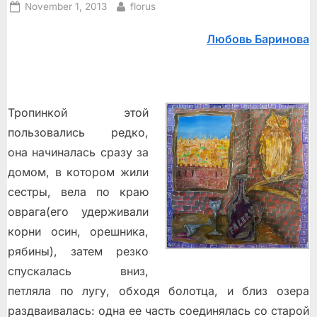
Posted
By
November 1, 2013
florus
on
Любовь Баринова
Тропинкой этой
пользовались редко,
она начиналась сразу за
домом, в котором жили
сестры, вела по краю
оврага(его удерживали
корни осин, орешника,
рябины), затем резко
спускалась вниз,
петляла по лугу, обходя болотца, и близ озера
раздваивалась: одна ее часть соединялась со старой