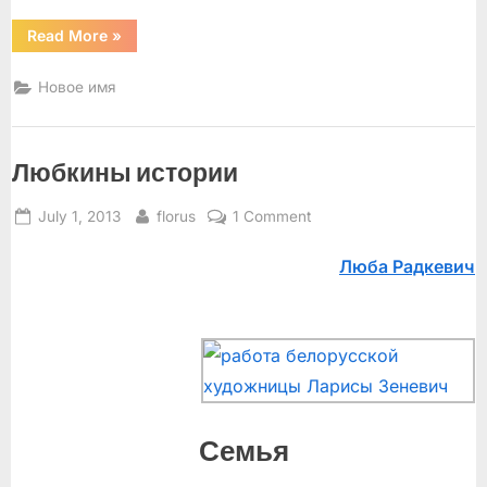
“Площадь
Read More
»
Свободы,
бывший
Верхний
Новое имя
Рынок”
Любкины истории
Posted
By
on
July 1, 2013
florus
1 Comment
on
Любкины
Люба Радкевич
истории
Семья