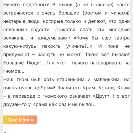
Ничего подобного! В жизни (а не в сказке) часто
встречаются о-очень большие (ростом и чинами)
нестарые люди, которые только и делают, что одни
сплошные гадости. Ложатся спать эти молодые
великаны, и придумывают: «Кому бы еще завтра
какую-нибудь пакость учинить?..» И пока не
придумают – заснуть не могут! Такие вот бывают
Большие Люди!.. Так что – нечего наговаривать на
гномов…
Наш гном был хоть стареньким и маленьким, но
очень-очень добрым! Звали его Крам. Кстати, Крам
– в переводе с гномского означает «Друг». Но вот
друзей-то у Крама как раз и не было!..
“Крам
Read More
»
и
Робин”