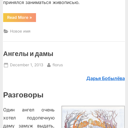
принялся заниматься живописью.
“Разные
Read More
»
люди”
Новое имя
Ангелы и дамы
Posted
By
December 1, 2013
florus
on
Дарья Бобылёва
Разговоры
Один ангел очень
хотел подопечную
даму замуж выдать,