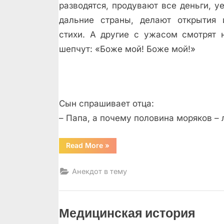
разводятся, продувают все деньги, у
дальние страны, делают открытия
стихи. А другие с ужасом смотрят 
шепчут: «Боже мой! Боже мой!»
Сын спрашивает отца:
– Папа, а почему половина моряков – 
“Про
Read More
»
лысых
и
седых”
Анекдот в тему
Медицинская история