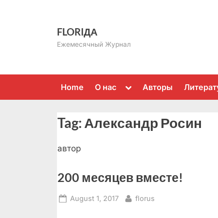
Skip
to
FLORIДА
content
Ежемесячный Журнал
Toggle
Home
О нас
Авторы
Литерат
sub-
menu
Tag:
Александр Росин
автор
200 месяцев вместе!
Posted
By
August 1, 2017
florus
on