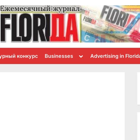
Toggle
урный конкурс
Businesses
Advertising in Florid
sub-
menu