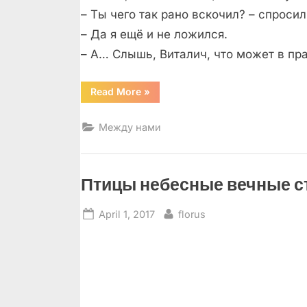
– Ты чего так рано вскочил? – спросил
– Да я ещё и не ложился.
– А… Слышь, Виталич, что может в пр
“Медицинская
Read More
»
история”
Между нами
Птицы небесные вечные 
Posted
By
April 1, 2017
florus
on