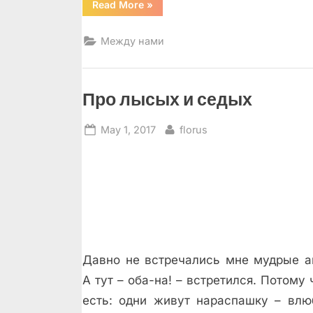
“Волейбол
Read More
»
в
половине
десятого”
Между нами
Про лысых и седых
Posted
By
May 1, 2017
florus
on
Давно не встречались мне мудрые а
А тут – оба-на! – встретился. Потому 
есть: одни живут нараспашку – влю