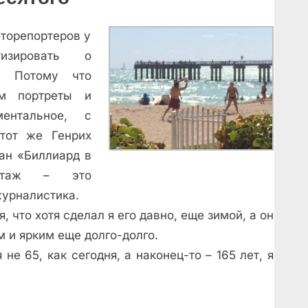
оторепортеров у
изировать о
л. Потому что
ам портреты и
ентальное, с
 тот же Генрих
ан «Биллиард в
ортаж – это
журналистика.
, что хотя сделал я его давно, еще зимой, а он
 и ярким еще долго-долго.
не 65, как сегодня, а наконец-то – 165 лет, я