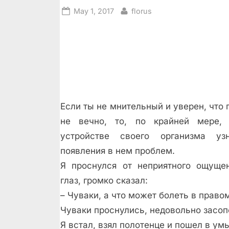
Posted
By
May 1, 2017
florus
on
Если ты не мнительный и уверен, чт
не вечно, то, по крайней мере, 
устройстве своего организма у
появления в нем проблем.
Я проснулся от неприятного ощуще
глаз, громко сказал:
– Чуваки, а что может болеть в право
Чуваки проснулись, недовольно засопе
Я встал, взял полотенце и пошел в ум