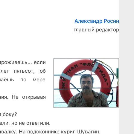
Александр Росин
главный редактор
о проживешь… если
лет пятьсот, об
знаёшь по мере
ния. Не открывая
м боку?
ли, но не ответили.
ывалку. На подоконнике курил Шувагин.