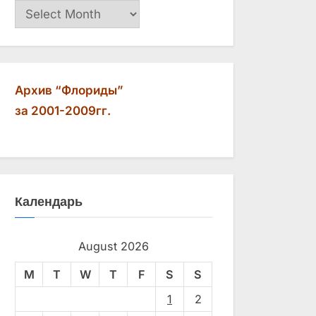
Архив
Архив “Флориды”
за 2001-2009гг.
Календарь
August 2026
M
T
W
T
F
S
S
1
2