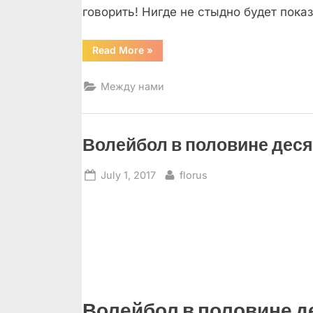
говорить! Нигде не стыдно будет показ
“200
Read More
»
месяцев
вместе!”
Между нами
Волейбол в половине деся
Posted
By
July 1, 2017
florus
on
Волейбол в половине д