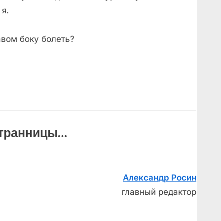
 я.
авом боку болеть?
странницы…
Александр Росин
главный редактор