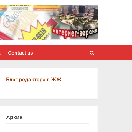
a
Contact us
Toggle
search
form
Блог редактора в ЖЖ
Архив