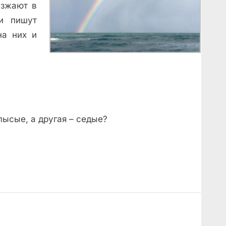
езжают в
 и пишут
на них и
лысые, а другая – седые?